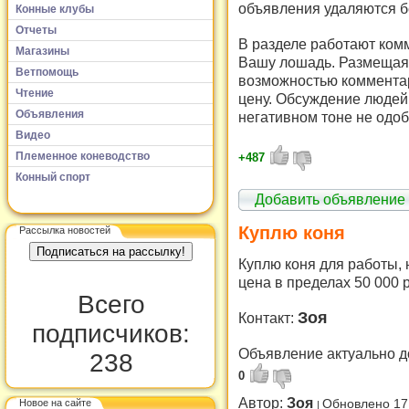
объявления удаляются б
Конные клубы
Отчеты
В разделе работают комм
Магазины
Вашу лошадь. Размещая 
Ветпомощь
возможностью комментар
Чтение
цену. Обсуждение людей 
Объявления
негативном тоне не одоб
Видео
Племенное коневодство
+487
Конный спорт
Добавить объявление
Куплю коня
Рассылка новостей
Куплю коня для работы, н
цена в пределах 50 000 
Всего
Зоя
Контакт:
подписчиков:
Объявление актуально д
238
0
Автор:
Зоя
Новое на сайте
Обновлено 17