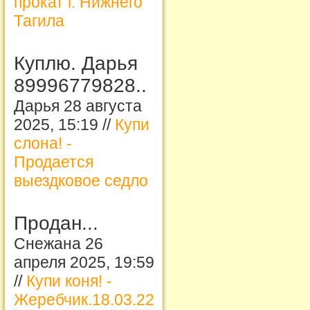
прокат г. Нижнего
Тагила
Куплю. Дарья
89996779828..
Дарья 28 августа
2025, 15:19 //
Купи
слона! -
Продается
выездковое седло
Продан...
Снежана 26
апреля 2025, 19:59
//
Купи коня! -
Жеребчик.18.03.22