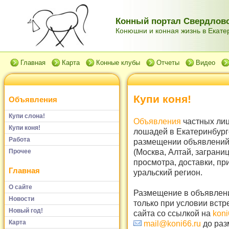
Конный портал Свердловс
Конюшни и конная жизнь в Екатер
Главная
Карта
Конные клубы
Отчеты
Видео
Купи коня!
Объявления
Купи слона!
Объявления
частных лиц
Купи коня!
лошадей в Екатеринбург
Работа
размещении объявлений 
(Москва, Алтай, заграни
Прочее
просмотра, доставки, пр
Главная
уральский регион.
О сайте
Размещение в объявлени
Новости
только при условии встр
Новый год!
сайта со ссылкой на
koni
Карта
mail@koni66.ru
до раз