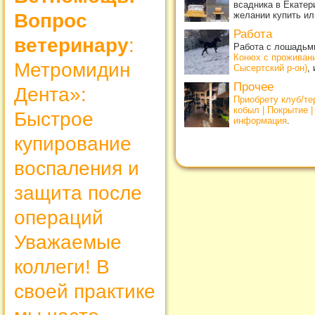
всадника в Екатер
Вопрос
желании купить ил
Работа
ветеринару
:
Работа с лошадьми
Конюх с проживан
Метромидин
Сысертский р-он)
,
Прочее
Дента»:
Приобрету клуб/т
кобыл | Покрытие 
Быстрое
информация
.
купирование
воспаления и
защита после
операций
Уважаемые
коллеги! В
своей практике