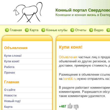
Конный портал Свердловс
Конюшни и конная жизнь в Екатер
Главная
Карта
Конные клубы
Отчеты
Видео
Купи коня!
Объявления
Купи слона!
Объявления
частных лиц о прода
объявлений из других регионов, 
Купи коня!
доставки, примерную стоимость д
Работа
Прочее
Размещение в объявлении ссылки 
на
koni66.ru
нужно отправлять на
Главная
В разделе работают комментарии
О сайте
комментариев. Разрешается обсуж
Новости
такие комментарии удаляются.
Новый год!
+487
Карта