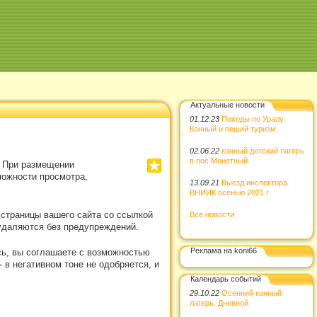
Актуальные новости
01.12.23
Походы по Уралу.
Конный и пеший туризм.
02.06.22
конный детский лагерь
в пос.Монетный.
. При размещении
можности просмотра,
13.09.21
Выезд инспектора
ВНИИК осенью 2021 г.
 страницы вашего сайта со ссылкой
Все новости
удаляются без предупреждений.
Реклама на koni66
сь, вы соглашаете с возможностью
в негативном тоне не одобряется, и
Календарь событий
29.10.22
Осенний конный
лагерь. Дневной.