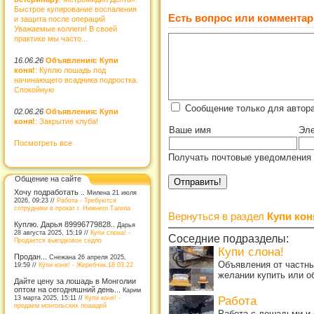
Быстрое купирование воспаления
Есть вопрос или комментар
и защита после операций
Уважаемые коллеги! В своей
практике мы часто...
16.06.26
Объявления: Купи
коня!
: Куплю лошадь под
начинающего всадника подростка.
Спокойную
Сообщение только для автора
02.06.26
Объявления: Купи
коня!
: Закрытие клуба!
Ваше имя
Эле
Посмотреть все
Получать почтовые уведомления 
Общение на сайте
Хочу подработать ..
Милена 21 июля
2026, 09:23 //
Работа - Требуются
сотрудники в прокат г. Нижнего Тагила
Вернуться в раздел
Купи кон
Куплю. Дарья 89996779828..
Дарья
28 августа 2025, 15:19 //
Купи слона! -
Соседние подразделы:
Продается выездковое седло
Купи слона!
Продан...
Снежана 26 апреля 2025,
Объявления от частны
19:59 //
Купи коня! - Жеребчик.18.03.22
желании купить или о
Дайте цену за лошадь в Монголии
оптом на сегодняшний день...
Карим
13 марта 2025, 15:11 //
Купи коня! -
Работа
продаем монгольских лошадей
Работа с лошадьми и 