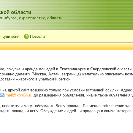
кой области
инбурге, окрестностях, области
Купи коня!
Новости
же, покупке и аренде лошадей в Екатеринбурге и Свердловской области
особенно далеких (Москва, Алтай, заграница) желательно описывать воз
оставки животного в уральский регион.
на другой сайт возможно только при условии встречной ссылки. Адрес
mail@koni66.ru
до размещения объявления, иначе такие объявления 
, посетители могут обсуждать Вашу лошадь. Размещая объявление зде
дать лошадь и цену. Обсуждение людей - и продавца и комментаторов - 