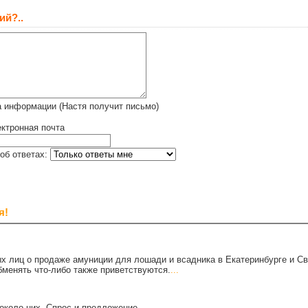
ий?..
 информации (Настя получит письмо)
ктронная почта
об ответах:
я!
х лиц о продаже амуниции для лошади и всадника в Екатеринбурге и С
бменять что-либо также приветствуются.
...
около них. Спрос и предложение.
...