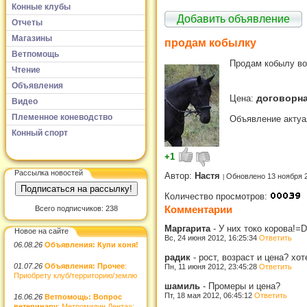
Конные клубы
Добавить объявление
Отчеты
Магазины
продам кобылку
Ветпомощь
Продам кобылу во
Чтение
Объявления
договорн
Цена:
Видео
Племенное коневодство
Объявление актуа
Конный спорт
+1
Рассылка новостей
Автор:
Настя
Обновлено 13 ноября 
Количество просмотров:
Комментарии
Всего подписчиков: 238
Маргарита
-
У них токо корова!=D
Новое на сайте
Вс, 24 июня 2012, 16:25:34
Ответить
06.08.26
Объявления: Купи коня!
радик
-
рост, возраст и цена? хо
01.07.26
Объявления: Прочее
:
Пн, 11 июня 2012, 23:45:28
Ответить
Приобрету клуб/территорию/землю
шамиль
-
Промеры и цена?
Пт, 18 мая 2012, 06:45:12
Ответить
16.06.26
Ветпомощь: Вопрос
ветеринару
: Метромидин Дента»: