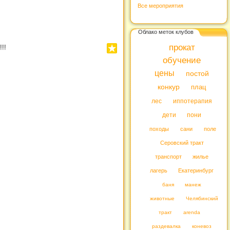
Все мероприятия
Облако меток клубов
прокат
!!
обучение
цены
постой
конкур
плац
лес
иппотерапия
дети
пони
походы
сани
поле
Серовский тракт
транспорт
жилье
лагерь
Екатеринбург
баня
манеж
животные
Челябинский
тракт
arenda
раздевалка
коневоз