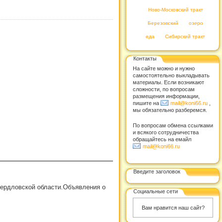
Ново-Московский тракт
Березовский
озеро
еда
Сибирский тракт
Контакты
На сайте можно и нужно
самостоятельно выкладывать
материалы. Если возникают
сложности, по вопросам
размещения информации,
пишите на
mail@koni66.ru
,
мы обязательно разберемся.
По вопросам обмена ссылками
и всякого сотрудничества
обращайтесь на емайл
mail@koni66.ru
Введите заголовок
вердловской области.Объявления о
Социальные сети
Вам нравится наш сайт?