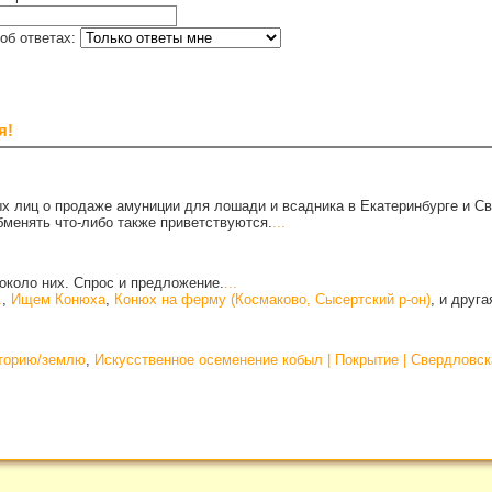
об ответах:
я!
х лиц о продаже амуниции для лошади и всадника в Екатеринбурге и С
бменять что-либо также приветствуются.
...
около них. Спрос и предложение.
...
.
,
Ищем Конюха
,
Конюх на ферму (Космаково, Сысертский р-он)
, и друг
иторию/землю
,
Искусственное осеменение кобыл | Покрытие | Свердловск