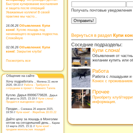
Быстрое купирование воспаления
и защита после операций
Получать почтовые уведомления 
Уважаемые коллеги! В своей
практике мы часто...
16.06.26
Объявления: Купи
коня!
: Куплю лошадь под
начинающего всадника подростка.
Вернуться в раздел
Купи кон
Спокойную
Соседние подразделы:
02.06.26
Объявления: Купи
Купи слона!
коня!
: Закрытие клуба!
Объявления от частны
желании купить или о
Посмотреть все
Работа
Общение на сайте
Работа с лошадьми и 
Конюх с проживанием
Хочу подработать ..
Милена 21 июля
2026, 09:23 //
Работа - Требуются
сотрудники в прокат г. Нижнего Тагила
Прочее
Куплю. Дарья 89996779828..
Дарья
Приобрету клуб/терр
28 августа 2025, 15:19 //
Купи слона! -
информация
.
Продается выездковое седло
Продан...
Снежана 26 апреля 2025,
19:59 //
Купи коня! - Жеребчик.18.03.22
Дайте цену за лошадь в Монголии
оптом на сегодняшний день...
Карим
13 марта 2025, 15:11 //
Купи коня! -
продаем монгольских лошадей