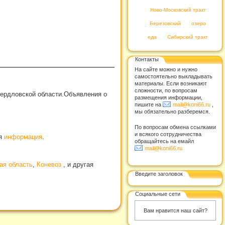
Ново-Московский тракт
Березовский
озеро
еда
Сибирский тракт
Контакты
На сайте можно и нужно
самостоятельно выкладывать
материалы. Если возникают
сложности, по вопросам
вердловской области.Объявления о
размещения информации,
пишите на
mail@koni66.ru
,
мы обязательно разберемся.
По вопросам обмена ссылками
и всякого сотрудничества
ая
информация
.
обращайтесь на емайл
mail@koni66.ru
ая область
,
Коневоз
, и другая
Введите заголовок
Социальные сети
Вам нравится наш сайт?