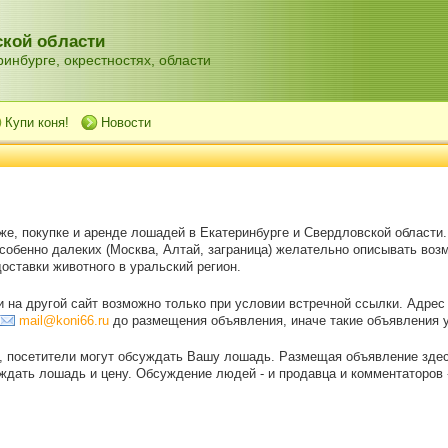
кой области
инбурге, окрестностях, области
Купи коня!
Новости
же, покупке и аренде лошадей в Екатеринбурге и Свердловской области
особенно далеких (Москва, Алтай, заграница) желательно описывать воз
оставки животного в уральский регион.
на другой сайт возможно только при условии встречной ссылки. Адрес
mail@koni66.ru
до размещения объявления, иначе такие объявления 
, посетители могут обсуждать Вашу лошадь. Размещая объявление зде
дать лошадь и цену. Обсуждение людей - и продавца и комментаторов - 