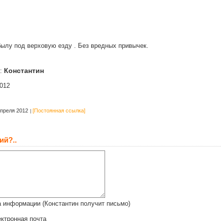
ылу под верховую езду . Без вредных привычек.
Константин
т:
012
преля 2012
[Постоянная ссылка]
ий?..
 информации (Константин получит письмо)
ктронная почта