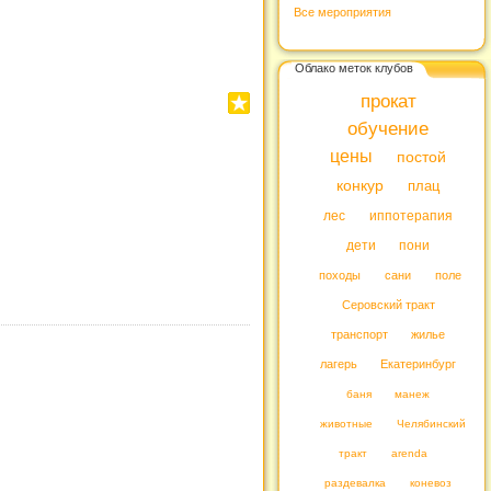
Все мероприятия
Облако меток клубов
прокат
обучение
цены
постой
конкур
плац
лес
иппотерапия
дети
пони
походы
сани
поле
Серовский тракт
транспорт
жилье
лагерь
Екатеринбург
баня
манеж
животные
Челябинский
тракт
arenda
раздевалка
коневоз