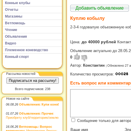
Конные клубы
Добавить объявление
Отчеты
Магазины
Куплю кобылу
Ветпомощь
2-3-4 годовалую объезженную коб
Чтение
Объявления
до 40000 рублей
Цена:
Контак
Видео
Племенное коневодство
Объявление актуально до 28.05.2
Конный спорт
0
Автор:
Константин
Обновлено 27 а
Рассылка новостей
Количество просмотров:
Есть вопрос или комментар
Всего подписчиков: 238
Новое на сайте
06.08.26
Объявления: Купи коня!
01.07.26
Объявления: Прочее
:
Приобрету клуб/территорию/землю
Сообщение только для автора
16.06.26
Ветпомощь: Вопрос
Ваше имя
Эле
ветеринару
: Метромидин Дента»: