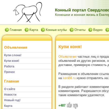
Конный портал Свердловс
Конюшни и конная жизнь в Екатер
Главная
Карта
Конные клубы
Отчеты
Видео
Купи коня!
Объявления
Купи слона!
Объявления
частных лиц о прода
объявлений из других регионов, 
Купи коня!
доставки, примерную стоимость д
Работа
Прочее
Размещение в объявлении ссылки 
на
koni66.ru
нужно отправлять на
Главная
В разделе работают комментарии
О сайте
комментариев. Разрешается обсуж
Новости
такие комментарии удаляются.
Новый год!
+487
Карта