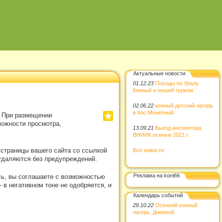
Актуальные новости
01.12.23
Походы по Уралу.
Конный и пеший туризм.
02.06.22
конный детский лагерь
в пос.Монетный.
. При размещении
можности просмотра,
13.09.21
Выезд инспектора
ВНИИК осенью 2021 г.
 страницы вашего сайта со ссылкой
Все новости
удаляются без предупреждений.
Реклама на koni66
сь, вы соглашаете с возможностью
в негативном тоне не одобряется, и
Календарь событий
29.10.22
Осенний конный
лагерь. Дневной.