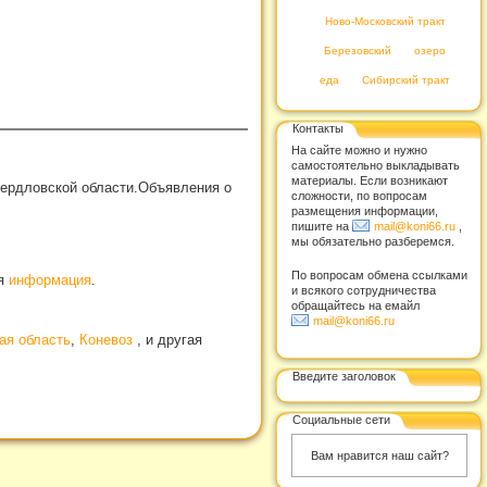
Ново-Московский тракт
Березовский
озеро
еда
Сибирский тракт
Контакты
На сайте можно и нужно
самостоятельно выкладывать
материалы. Если возникают
вердловской области.Объявления о
сложности, по вопросам
размещения информации,
пишите на
mail@koni66.ru
,
мы обязательно разберемся.
По вопросам обмена ссылками
ая
информация
.
и всякого сотрудничества
обращайтесь на емайл
mail@koni66.ru
ая область
,
Коневоз
, и другая
Введите заголовок
Социальные сети
Вам нравится наш сайт?