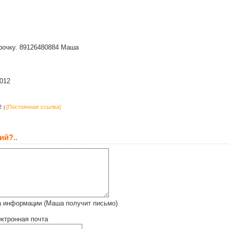
рочку. 89126480884 Маша
012
2
[Постоянная ссылка]
ий?..
а информации (Маша получит письмо)
ктронная почта