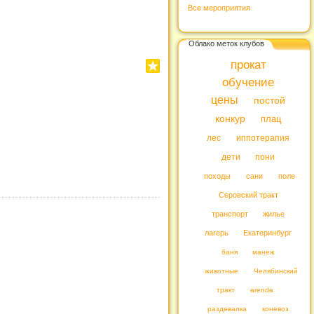
Все мероприятия
Облако меток клубов
прокат
обучение
цены
постой
конкур
плац
лес
иппотерапия
дети
пони
походы
сани
поле
Серовский тракт
транспорт
жилье
лагерь
Екатеринбург
баня
манеж
животные
Челябинский
тракт
arenda
раздевалка
коневоз