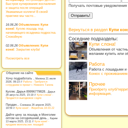
Быстрое купирование воспаления
Получать почтовые уведомления 
и защита после операций
Уважаемые коллеги! В своей
практике мы часто...
16.06.26
Объявления: Купи
коня!
: Куплю лошадь под
Вернуться в раздел
Купи кон
начинающего всадника подростка.
Спокойную
Соседние подразделы:
Купи слона!
02.06.26
Объявления: Купи
Объявления от частны
коня!
: Закрытие клуба!
желании купить или о
Посмотреть все
Работа
Работа с лошадьми и 
Общение на сайте
Конюх с проживанием
Хочу подработать ..
Милена 21 июля
2026, 09:23 //
Работа - Требуются
Прочее
сотрудники в прокат г. Нижнего Тагила
Приобрету клуб/терр
Куплю. Дарья 89996779828..
Дарья
информация
.
28 августа 2025, 15:19 //
Купи слона! -
Продается выездковое седло
Продан...
Снежана 26 апреля 2025,
19:59 //
Купи коня! - Жеребчик.18.03.22
Дайте цену за лошадь в Монголии
оптом на сегодняшний день...
Карим
13 марта 2025, 15:11 //
Купи коня! -
продаем монгольских лошадей