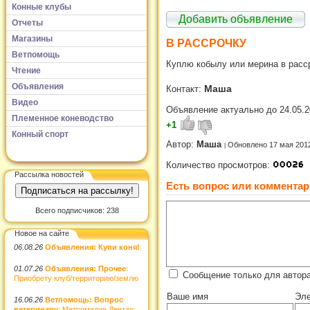
Конные клубы
Добавить объявление
Отчеты
Магазины
В РАССРОЧКУ
Ветпомощь
Куплю кобылу или мерина в расс
Чтение
Объявления
Маша
Контакт:
Видео
Объявление актуально до 24.05.2
Племенное коневодство
+1
Конный спорт
Автор:
Маша
Обновлено 17 мая 201
Количество просмотров:
Рассылка новостей
Есть вопрос или комментар
Всего подписчиков: 238
Новое на сайте
06.08.26
Объявления: Купи коня!
01.07.26
Объявления: Прочее
:
Сообщение только для автор
Приобрету клуб/территорию/землю
Ваше имя
Эле
16.06.26
Ветпомощь: Вопрос
ветеринару
: Метромидин Дента»: