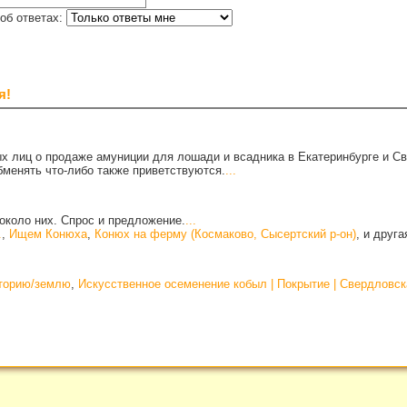
об ответах:
я!
х лиц о продаже амуниции для лошади и всадника в Екатеринбурге и С
бменять что-либо также приветствуются.
...
около них. Спрос и предложение.
...
.
,
Ищем Конюха
,
Конюх на ферму (Космаково, Сысертский р-он)
, и друг
иторию/землю
,
Искусственное осеменение кобыл | Покрытие | Свердловск