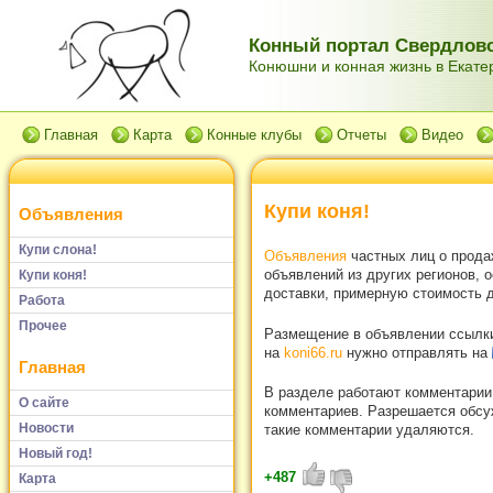
Конный портал Свердловс
Конюшни и конная жизнь в Екатер
Главная
Карта
Конные клубы
Отчеты
Видео
Купи коня!
Объявления
Купи слона!
Объявления
частных лиц о прода
объявлений из других регионов, 
Купи коня!
доставки, примерную стоимость д
Работа
Прочее
Размещение в объявлении ссылки 
на
koni66.ru
нужно отправлять на
Главная
В разделе работают комментарии
О сайте
комментариев. Разрешается обсуж
Новости
такие комментарии удаляются.
Новый год!
+487
Карта