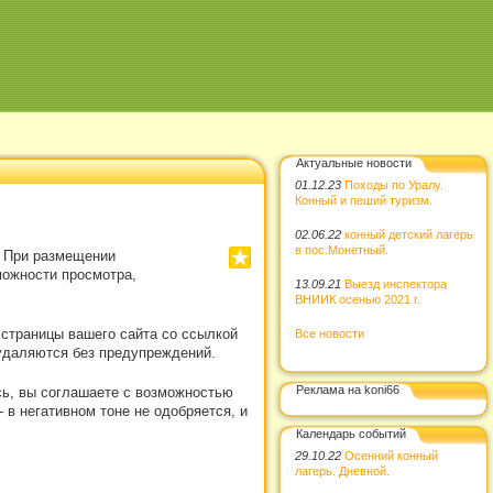
Актуальные новости
01.12.23
Походы по Уралу.
Конный и пеший туризм.
02.06.22
конный детский лагерь
в пос.Монетный.
. При размещении
можности просмотра,
13.09.21
Выезд инспектора
ВНИИК осенью 2021 г.
 страницы вашего сайта со ссылкой
Все новости
удаляются без предупреждений.
Реклама на koni66
сь, вы соглашаете с возможностью
в негативном тоне не одобряется, и
Календарь событий
29.10.22
Осенний конный
лагерь. Дневной.