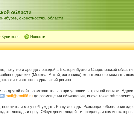
кой области
инбурге, окрестностях, области
Купи коня!
Новости
же, покупке и аренде лошадей в Екатеринбурге и Свердловской области
особенно далеких (Москва, Алтай, заграница) желательно описывать воз
оставки животного в уральский регион.
на другой сайт возможно только при условии встречной ссылки. Адрес
mail@koni66.ru
до размещения объявления, иначе такие объявления 
, посетители могут обсуждать Вашу лошадь. Размещая объявление зде
дать лошадь и цену. Обсуждение людей - и продавца и комментаторов - 