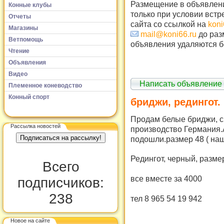
Размещение в объявлени
Конные клубы
только при условии встр
Отчеты
сайта со ссылкой на
koni
Магазины
mail@koni66.ru
до раз
Ветпомощь
объявления удаляются б
Чтение
Объявления
Видео
Написать объявление
Племенное коневодство
Конный спорт
бриджи, редингот.
Продам белые бриджи, с 
Рассылка новостей
производство Германия.
подошли.размер 48 ( наш
Редингот, черный, разме
Всего
все вместе за 4000
подписчиков:
238
тел 8 965 54 19 942
Новое на сайте