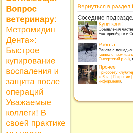
Вернуться в раздел
Вопрос
Соседние подразде
ветеринару
:
Купи коня!
Метромидин
Объявления частны
Екатеринбурге и С
Дента»:
Работа
Быстрое
Работа с лошадьми
Конюх с проживан
купирование
Сысертский р-он)
,
Прочее
воспаления и
Приобрету клуб/т
кобыл | Покрытие 
защита после
информация
.
операций
Уважаемые
коллеги! В
своей практике