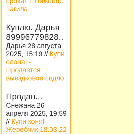
прокат г. Нижнего
Тагила
Куплю. Дарья
89996779828..
Дарья 28 августа
2025, 15:19 //
Купи
слона! -
Продается
выездковое седло
Продан...
Снежана 26
апреля 2025, 19:59
//
Купи коня! -
Жеребчик.18.03.22