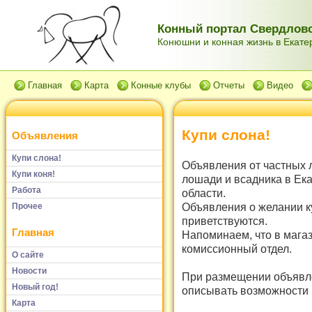
Конный портал Свердловс
Конюшни и конная жизнь в Екатер
Главная
Карта
Конные клубы
Отчеты
Видео
Купи слона!
Объявления
Купи слона!
Объявления от частных 
Купи коня!
лошади и всадника в Ек
Работа
области.
Объявления о желании к
Прочее
приветствуются.
Главная
Напоминаем, что в мага
комиссионный отдел.
О сайте
Новости
При размещении объявле
Новый год!
описывать возможности и
Карта