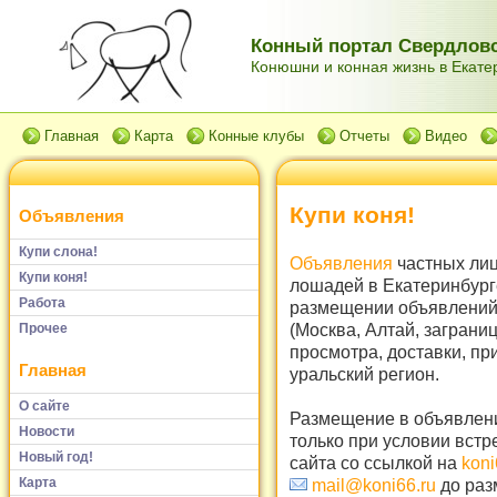
Конный портал Свердловс
Конюшни и конная жизнь в Екатер
Главная
Карта
Конные клубы
Отчеты
Видео
Купи коня!
Объявления
Купи слона!
Объявления
частных лиц
Купи коня!
лошадей в Екатеринбург
Работа
размещении объявлений 
(Москва, Алтай, заграни
Прочее
просмотра, доставки, пр
Главная
уральский регион.
О сайте
Размещение в объявлени
Новости
только при условии встр
Новый год!
сайта со ссылкой на
koni
Карта
mail@koni66.ru
до раз