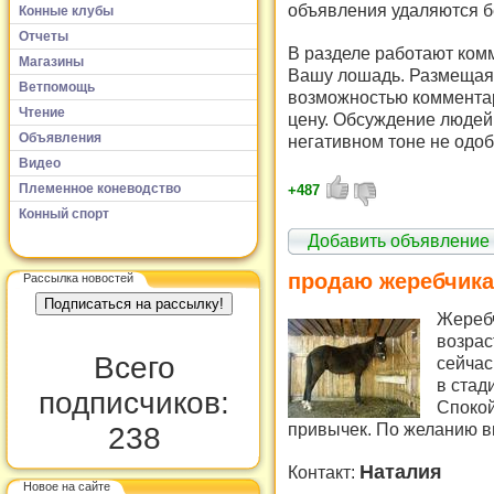
объявления удаляются б
Конные клубы
Отчеты
В разделе работают комм
Магазины
Вашу лошадь. Размещая 
Ветпомощь
возможностью комментар
Чтение
цену. Обсуждение людей 
Объявления
негативном тоне не одоб
Видео
Племенное коневодство
+487
Конный спорт
Добавить объявление
продаю жеребчика 
Рассылка новостей
Жеребч
возрас
Всего
сейчас
в стад
подписчиков:
Спокой
привычек. По желанию 
238
Наталия
Контакт:
Новое на сайте