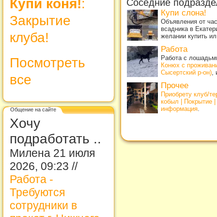
Купи коня!
:
Соседние подразде
Купи слона!
Закрытие
Объявления от ча
всадника в Екатер
клуба!
желании купить ил
Работа
Работа с лошадьми
Посмотреть
Конюх с проживан
Сысертский р-он)
,
все
Прочее
Приобрету клуб/т
кобыл | Покрытие 
информация
.
Общение на сайте
Хочу
подработать ..
Милена 21 июля
2026, 09:23 //
Работа -
Требуются
сотрудники в