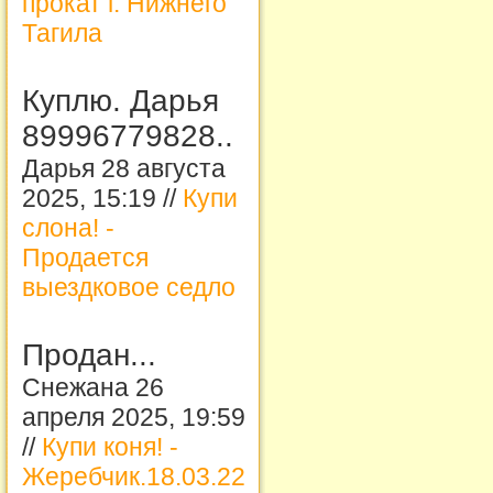
прокат г. Нижнего
Тагила
Куплю. Дарья
89996779828..
Дарья 28 августа
2025, 15:19 //
Купи
слона! -
Продается
выездковое седло
Продан...
Снежана 26
апреля 2025, 19:59
//
Купи коня! -
Жеребчик.18.03.22