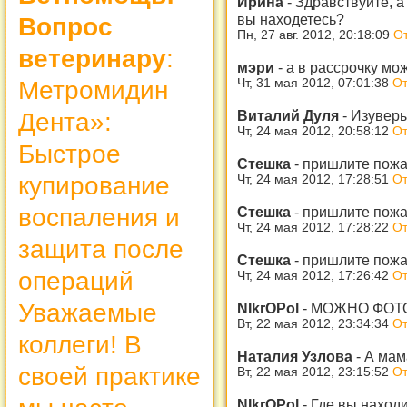
Ирина
-
Здравствуйте, а
вы находетесь?
Вопрос
Пн, 27 авг. 2012, 20:18:09
От
ветеринару
:
мэри
-
а в рассрочку мо
Метромидин
Чт, 31 мая 2012, 07:01:38
От
Виталий Дуля
-
Изуверы
Дента»:
Чт, 24 мая 2012, 20:58:12
От
Быстрое
Стешка
-
пришлите пожа
купирование
Чт, 24 мая 2012, 17:28:51
От
воспаления и
Стешка
-
пришлите пожа
Чт, 24 мая 2012, 17:28:22
От
защита после
Стешка
-
пришлите пож
операций
Чт, 24 мая 2012, 17:26:42
От
Уважаемые
NIkrOPol
-
МОЖНО ФОТ
Вт, 22 мая 2012, 23:34:34
От
коллеги! В
Наталия Узлова
-
А мама
своей практике
Вт, 22 мая 2012, 23:15:52
От
NIkrOPol
-
Где вы наход