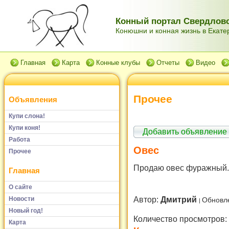
Конный портал Свердловс
Конюшни и конная жизнь в Екатер
Главная
Карта
Конные клубы
Отчеты
Видео
Прочее
Объявления
Купи слона!
Купи коня!
Добавить объявление
Работа
Овес
Прочее
Продаю овес фуражный. 
Главная
О сайте
Автор:
Дмитрий
Новости
Обновл
Новый год!
Количество просмотров:
Карта