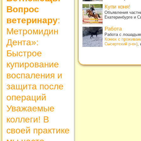
Купи коня!
Вопрос
Объявления частны
Екатеринбурге и С
ветеринару
:
Работа
Метромидин
Работа с лошадьми
Конюх с проживан
Дента»:
Сысертский р-он)
,
Быстрое
купирование
воспаления и
защита после
операций
Уважаемые
коллеги! В
своей практике