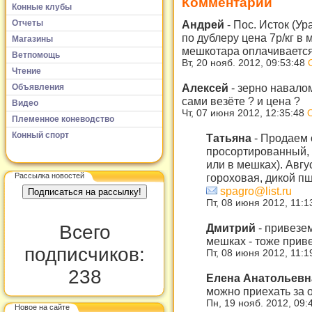
Комментарии
Конные клубы
Отчеты
Андрей
-
Пос. Исток (Ур
по дублеру цена 7р/кг в 
Магазины
мешкотара оплачивается 
Ветпомощь
Вт, 20 нояб. 2012, 09:53:48
Чтение
Алексей
-
зерно навалом
Объявления
сами везёте ? и цена ?
Видео
Чт, 07 июня 2012, 12:35:48
Племенное коневодство
Конный спорт
Татьяна
-
Продаем 
просортированный,
или в мешках). Авгу
Рассылка новостей
гороховая, дикой п
spagro@list.ru
Пт, 08 июня 2012, 11:
Всего
Дмитрий
-
привезем
мешках - тоже прив
подписчиков:
Пт, 08 июня 2012, 11:
238
Елена Анатольев
можно приехать за 
Пн, 19 нояб. 2012, 09:
Новое на сайте