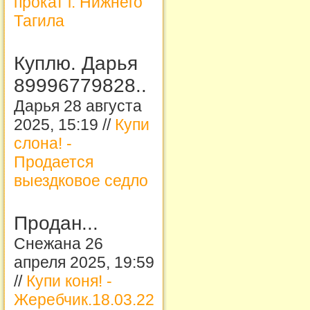
прокат г. Нижнего
Тагила
Куплю. Дарья
89996779828..
Дарья 28 августа
2025, 15:19 //
Купи
слона! -
Продается
выездковое седло
Продан...
Снежана 26
апреля 2025, 19:59
//
Купи коня! -
Жеребчик.18.03.22