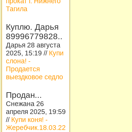
прокат г. Нижнего
Тагила
Куплю. Дарья
89996779828..
Дарья 28 августа
2025, 15:19 //
Купи
слона! -
Продается
выездковое седло
Продан...
Снежана 26
апреля 2025, 19:59
//
Купи коня! -
Жеребчик.18.03.22