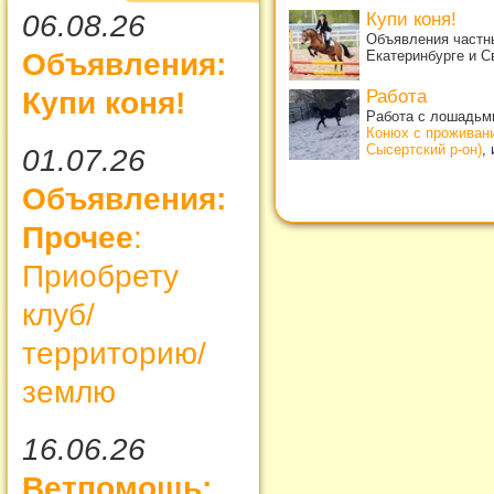
Купи коня!
06.08.26
Объявления частны
Екатеринбурге и С
Объявления:
Работа
Купи коня!
Работа с лошадьми
Конюх с проживан
Сысертский р-он)
,
01.07.26
Объявления:
Прочее
:
Приобрету
клуб/
территорию/
землю
16.06.26
Ветпомощь: