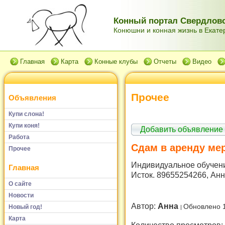
Конный портал Свердловс
Конюшни и конная жизнь в Екатер
Главная
Карта
Конные клубы
Отчеты
Видео
Прочее
Объявления
Купи слона!
Купи коня!
Добавить объявление
Работа
Сдам в аренду мер
Прочее
Индивидуальное обучени
Главная
Исток. 89655254266, Ан
О сайте
Новости
Автор:
Анна
Обновлено 
Новый год!
Карта