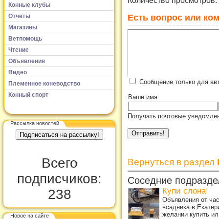
Количество просмотров:
Конные клубы
Есть вопрос или ком
Отчеты
Магазины
Ветпомощь
Чтение
Объявления
Видео
Сообщение только для ав
Племенное коневодство
Конный спорт
Ваше имя
Получать почтовые уведомлен
Рассылка новостей
Всего
Вернуться в раздел
подписчиков:
Соседние подразде
Купи слона!
238
Объявления от ча
всадника в Екатер
желании купить ил
Новое на сайте