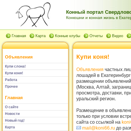
Конный портал Свердловс
Конюшни и конная жизнь в Екатер
Главная
Карта
Конные клубы
Отчеты
Видео
Купи коня!
Объявления
Купи слона!
Объявления
частных лиц
Купи коня!
лошадей в Екатеринбург
Работа
размещении объявлений 
(Москва, Алтай, заграни
Прочее
просмотра, доставки, пр
Главная
уральский регион.
О сайте
Размещение в объявлени
Новости
только при условии встр
Новый год!
сайта со ссылкой на
koni
Карта
mail@koni66.ru
до раз