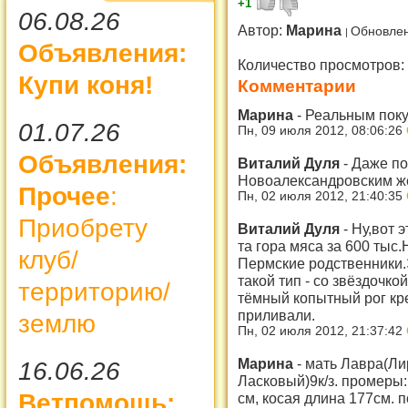
+1
06.08.26
Автор:
Марина
Обновлен
Объявления:
Количество просмотров:
Купи коня!
Комментарии
Марина
-
Реальным поку
01.07.26
Пн, 09 июля 2012, 08:06:26
Объявления:
Виталий Дуля
-
Даже по
Новоалександровским же
Прочее
:
Пн, 02 июля 2012, 21:40:35
Приобрету
Виталий Дуля
-
Ну,вот 
та гора мяса за 600 ты
клуб/
Пермские родственники
такой тип - со звёздочкой
территорию/
тёмный копытный рог кр
приливали.
землю
Пн, 02 июля 2012, 21:37:42
Марина
-
мать Лавра(Лир
16.06.26
Ласковый)9к/з. промеры:
Ветпомощь:
см, косая длина 177см. 