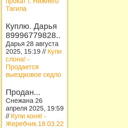
прокат г. Нижнего
Тагила
Куплю. Дарья
89996779828..
Дарья 28 августа
2025, 15:19 //
Купи
слона! -
Продается
выездковое седло
Продан...
Снежана 26
апреля 2025, 19:59
//
Купи коня! -
Жеребчик.18.03.22