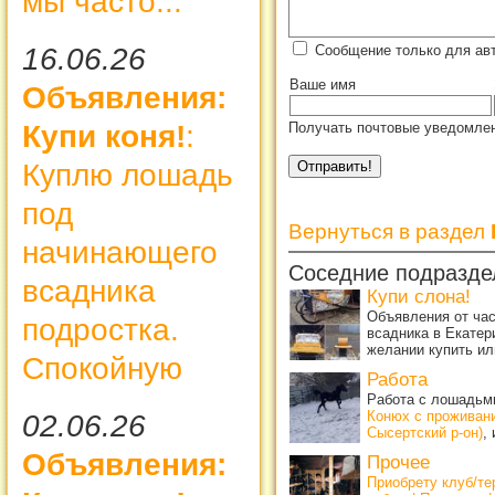
мы часто...
Сообщение только для ав
16.06.26
Ваше имя
Объявления:
Получать почтовые уведомлен
Купи коня!
:
Куплю лошадь
под
Вернуться в раздел
начинающего
Соседние подразде
всадника
Купи слона!
Объявления от ча
подростка.
всадника в Екатер
желании купить ил
Спокойную
Работа
Работа с лошадьми
Конюх с проживан
02.06.26
Сысертский р-он)
,
Объявления:
Прочее
Приобрету клуб/т