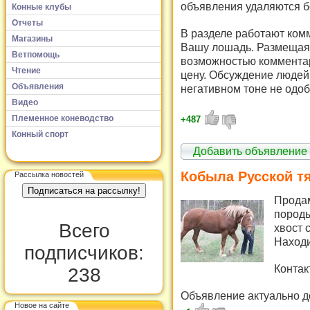
объявления удаляются б
Конные клубы
Отчеты
В разделе работают комм
Магазины
Вашу лошадь. Размещая 
Ветпомощь
возможностью комментар
Чтение
цену. Обсуждение людей 
Объявления
негативном тоне не одоб
Видео
Племенное коневодство
+487
Конный спорт
Добавить объявление
Кобыла Русской т
Рассылка новостей
Продам
породы
Всего
хвост 
Находи
подписчиков:
Контак
238
Объявление актуально д
Новое на сайте