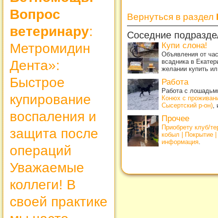
Вопрос
Вернуться в раздел
ветеринару
:
Соседние подразде
Метромидин
Купи слона!
Объявления от ча
Дента»:
всадника в Екатер
желании купить ил
Быстрое
Работа
Работа с лошадьми
купирование
Конюх с проживан
Сысертский р-он)
,
воспаления и
Прочее
Приобрету клуб/т
защита после
кобыл | Покрытие 
информация
.
операций
Уважаемые
коллеги! В
своей практике