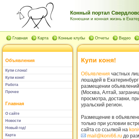
Конный портал Свердловс
Конюшни и конная жизнь в Екатер
Главная
Карта
Конные клубы
Отчеты
Видео
Купи коня!
Объявления
Купи слона!
Объявления
частных лиц
Купи коня!
лошадей в Екатеринбург
Работа
размещении объявлений 
(Москва, Алтай, заграни
Прочее
просмотра, доставки, пр
Главная
уральский регион.
О сайте
Размещение в объявлени
Новости
только при условии встр
Новый год!
сайта со ссылкой на
koni
Карта
mail@koni66.ru
до раз