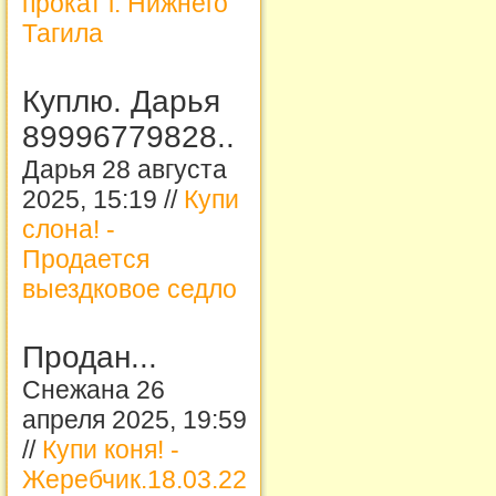
прокат г. Нижнего
Тагила
Куплю. Дарья
89996779828..
Дарья 28 августа
2025, 15:19 //
Купи
слона! -
Продается
выездковое седло
Продан...
Снежана 26
апреля 2025, 19:59
//
Купи коня! -
Жеребчик.18.03.22