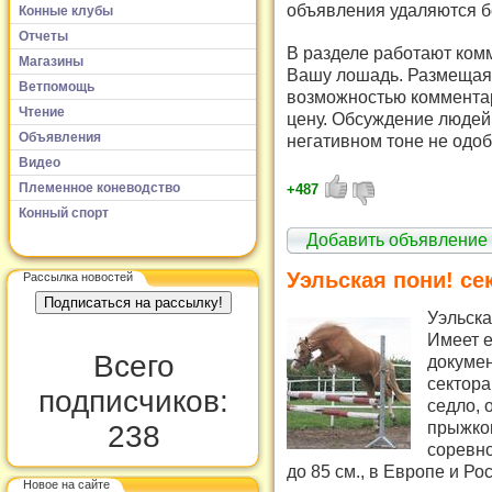
объявления удаляются б
Конные клубы
Отчеты
В разделе работают комм
Магазины
Вашу лошадь. Размещая 
Ветпомощь
возможностью комментар
Чтение
цену. Обсуждение людей 
Объявления
негативном тоне не одоб
Видео
Племенное коневодство
+487
Конный спорт
Добавить объявление
Уэльская пони! се
Рассылка новостей
Уэльская
Имеет 
Всего
докумен
сектора
подписчиков:
седло,
прыжком
238
соревно
до 85 см., в Европе и Ро
Новое на сайте