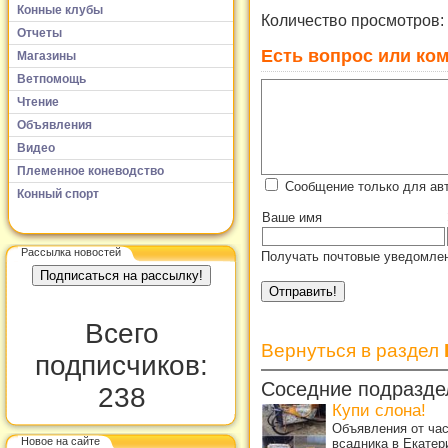
Конные клубы
Количество просмотров:
Отчеты
Есть вопрос или ком
Магазины
Ветпомощь
Чтение
Объявления
Видео
Племенное коневодство
Сообщение только для авт
Конный спорт
Ваше имя
Рассылка новостей
Получать почтовые уведомлен
Всего
Вернуться в раздел
подписчиков:
Соседние подразде
238
Купи слона!
Объявления от ча
Новое на сайте
всадника в Екатер