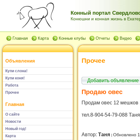
Конный портал Свердловс
Конюшни и конная жизнь в Екатер
Главная
Карта
Конные клубы
Отчеты
Видео
Прочее
Объявления
Купи слона!
Купи коня!
Добавить объявление
Работа
Продаю овес
Прочее
Продам овес 12 мешков з
Главная
тел.8-904-54-79-088 Таня
О сайте
Новости
Новый год!
Автор:
Таня
Обновлено 1
Карта