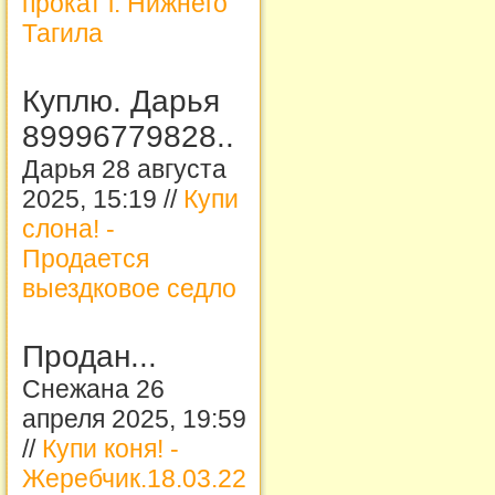
прокат г. Нижнего
Тагила
Куплю. Дарья
89996779828..
Дарья 28 августа
2025, 15:19 //
Купи
слона! -
Продается
выездковое седло
Продан...
Снежана 26
апреля 2025, 19:59
//
Купи коня! -
Жеребчик.18.03.22