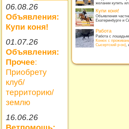
желании купить ил
06.08.26
Купи коня!
Объявления:
Объявления частны
Екатеринбурге и С
Купи коня!
Работа
Работа с лошадьми
01.07.26
Конюх с проживан
Сысертский р-он)
,
Объявления:
Прочее
:
Приобрету
клуб/
территорию/
землю
16.06.26
Ветпомощь: