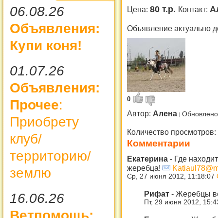
06.08.26
80 т.р.
А
Цена:
Контакт:
Объявления:
Объявление актуально д
Купи коня!
01.07.26
Объявления:
0
Прочее
:
Автор:
Алена
Обновлено
Приобрету
Количество просмотров:
клуб/
Комментарии
территорию/
Екатерина
-
Где находит
жеребца!
Katiаul78@ma
землю
Ср, 27 июня 2012, 11:18:07
Рифат
-
Жеребцы во
16.06.26
Пт, 29 июня 2012, 15:
Ветпомощь: