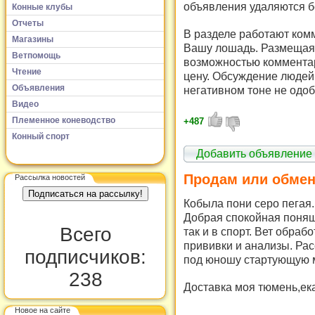
объявления удаляются б
Конные клубы
Отчеты
В разделе работают комм
Магазины
Вашу лошадь. Размещая 
Ветпомощь
возможностью комментар
Чтение
цену. Обсуждение людей 
Объявления
негативном тоне не одоб
Видео
Племенное коневодство
+487
Конный спорт
Добавить объявление
Продам или обмен
Рассылка новостей
Кобыла пони серо пегая. 
Добрая спокойная поняш
Всего
так и в спорт. Вет обраб
прививки и анализы. Ра
подписчиков:
под юношу стартующую м
238
Доставка моя тюмень,ека
Новое на сайте