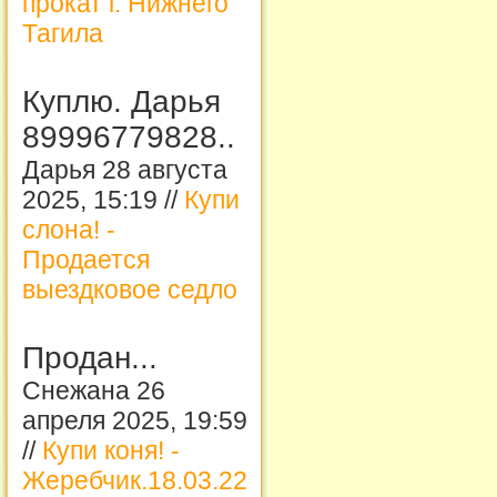
прокат г. Нижнего
Тагила
Куплю. Дарья
89996779828..
Дарья 28 августа
2025, 15:19 //
Купи
слона! -
Продается
выездковое седло
Продан...
Снежана 26
апреля 2025, 19:59
//
Купи коня! -
Жеребчик.18.03.22