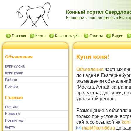
Конный портал Свердловс
Конюшни и конная жизнь в Екатер
Главная
Карта
Конные клубы
Отчеты
Видео
Купи коня!
Объявления
Купи слона!
Объявления
частных лиц
Купи коня!
лошадей в Екатеринбург
Работа
размещении объявлений 
(Москва, Алтай, заграни
Прочее
просмотра, доставки, пр
Главная
уральский регион.
О сайте
Размещение в объявлени
Новости
только при условии встр
Новый год!
сайта со ссылкой на
koni
Карта
mail@koni66.ru
до раз