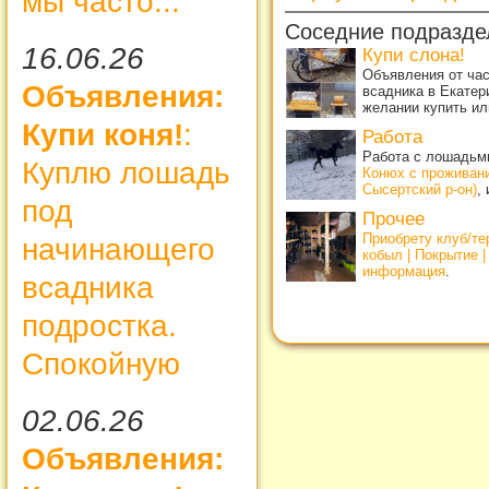
мы часто...
Соседние подразде
16.06.26
Купи слона!
Объявления от ча
Объявления:
всадника в Екатер
желании купить ил
Купи коня!
:
Работа
Работа с лошадьми
Куплю лошадь
Конюх с проживан
Сысертский р-он)
,
под
Прочее
Приобрету клуб/т
начинающего
кобыл | Покрытие 
информация
.
всадника
подростка.
Спокойную
02.06.26
Объявления: