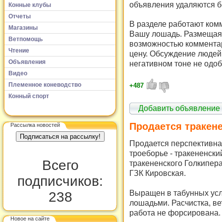
объявления удаляются б
Конные клубы
Отчеты
В разделе работают комм
Магазины
Вашу лошадь. Размещая 
Ветпомощь
возможностью комментар
Чтение
цену. Обсуждение людей 
Объявления
негативном тоне не одоб
Видео
Племенное коневодство
+487
Конный спорт
Добавить объявление
Продается тракен
Рассылка новостей
Продается перспективна
троеборье - тракененски
Всего
тракененского Голкипера
ГЗК Кировская.
подписчиков:
Выращен в табунных усл
238
лошадьми. Расчистка, ве
работа не форсирована.
Новое на сайте