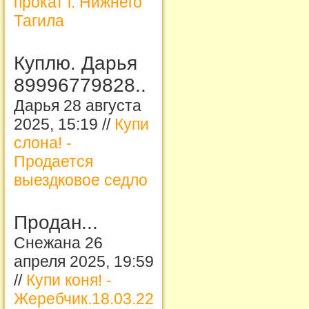
прокат г. Нижнего
Тагила
Куплю. Дарья
89996779828..
Дарья 28 августа
2025, 15:19 //
Купи
слона! -
Продается
выездковое седло
Продан...
Снежана 26
апреля 2025, 19:59
//
Купи коня! -
Жеребчик.18.03.22