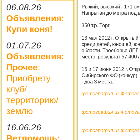
06.08.26
Рыжий, высокий - 171 см
Напрыган до метра под 
Объявления:
350 т.р. Торг.
Купи коня!
13 мая 2012 г. Открыты
01.07.26
среди детей, юношей, ю
области. Троеборье ЛЕГ
Объявления:
место, результат 57,400 / 
Прочее
:
15 и 17 июня 2012 г. От
Сибирского ФО (конкур)
Приобрету
- два 3 места.
клуб/
фотография из Фотогал
территорию/
землю
фотография из Фотогал
16.06.26
фотография из Фотогал
Ветпомощь: