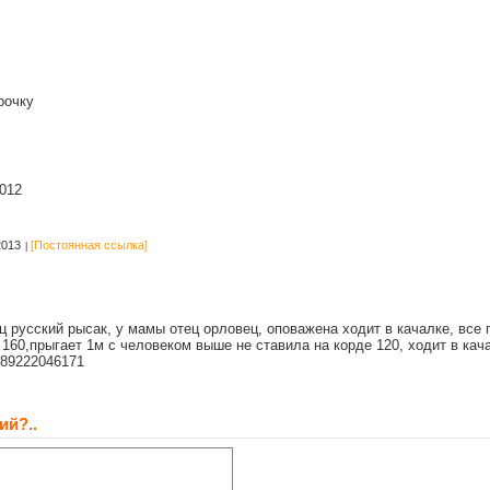
рочку
012
2013
[Постоянная ссылка]
ец русский рысак, у мамы отец орловец, оповажена ходит в качалке, все 
 160,прыгает 1м с человеком выше не ставила на корде 120, ходит в кач
к89222046171
ий?..