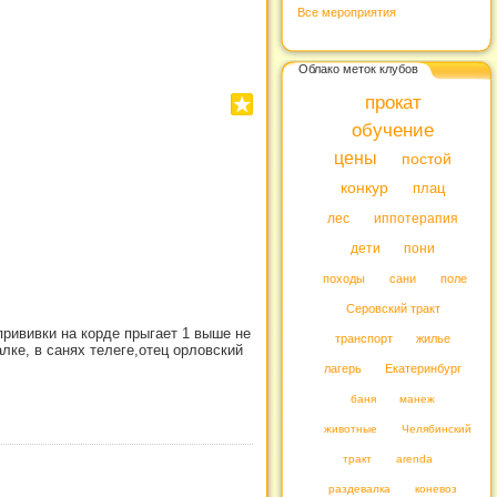
Все мероприятия
Облако меток клубов
прокат
обучение
цены
постой
конкур
плац
лес
иппотерапия
дети
пони
походы
сани
поле
Серовский тракт
прививки на корде прыгает 1 выше не
транспорт
жилье
алке, в санях телеге,отец орловский
лагерь
Екатеринбург
баня
манеж
животные
Челябинский
тракт
arenda
раздевалка
коневоз