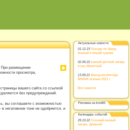
Актуальные новости
01.12.23
Походы по Уралу.
Конный и пеший туризм.
02.06.22
конный детский лагерь
в пос.Монетный.
. При размещении
можности просмотра,
13.09.21
Выезд инспектора
ВНИИК осенью 2021 г.
 страницы вашего сайта со ссылкой
Все новости
удаляются без предупреждений.
Реклама на koni66
сь, вы соглашаете с возможностью
в негативном тоне не одобряется, и
Календарь событий
29.10.22
Осенний конный
лагерь. Дневной.