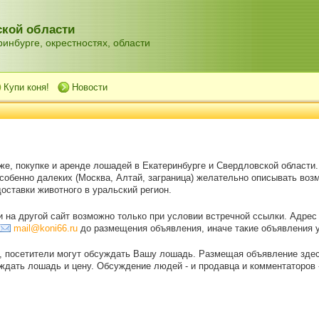
кой области
инбурге, окрестностях, области
Купи коня!
Новости
же, покупке и аренде лошадей в Екатеринбурге и Свердловской области
особенно далеких (Москва, Алтай, заграница) желательно описывать воз
оставки животного в уральский регион.
на другой сайт возможно только при условии встречной ссылки. Адрес
mail@koni66.ru
до размещения объявления, иначе такие объявления 
, посетители могут обсуждать Вашу лошадь. Размещая объявление зде
дать лошадь и цену. Обсуждение людей - и продавца и комментаторов - 