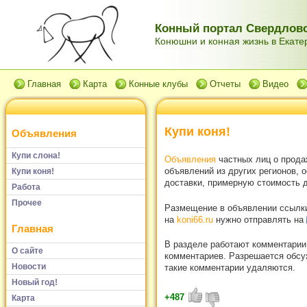
Конный портал Свердловс
Конюшни и конная жизнь в Екатер
Главная
Карта
Конные клубы
Отчеты
Видео
Купи коня!
Объявления
Купи слона!
Объявления
частных лиц о прода
объявлений из других регионов, 
Купи коня!
доставки, примерную стоимость д
Работа
Прочее
Размещение в объявлении ссылки 
на
koni66.ru
нужно отправлять на
Главная
В разделе работают комментарии
О сайте
комментариев. Разрешается обсуж
Новости
такие комментарии удаляются.
Новый год!
+487
Карта