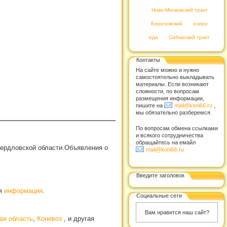
Ново-Московский тракт
Березовский
озеро
еда
Сибирский тракт
Контакты
На сайте можно и нужно
самостоятельно выкладывать
материалы. Если возникают
сложности, по вопросам
размещения информации,
пишите на
mail@koni66.ru
,
мы обязательно разберемся.
По вопросам обмена ссылками
и всякого сотрудничества
обращайтесь на емайл
вердловской области.Объявления о
mail@koni66.ru
Введите заголовок
ая
информация
.
Социальные сети
Вам нравится наш сайт?
ая область
,
Коневоз
, и другая