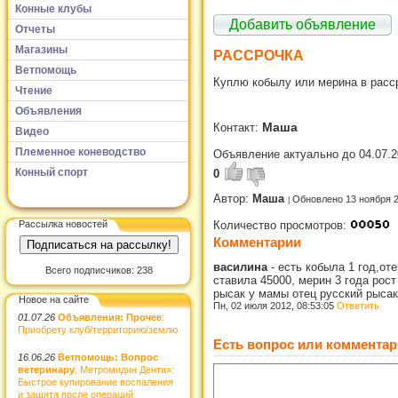
Конные клубы
Добавить объявление
Отчеты
Магазины
РАССРОЧКА
Ветпомощь
Куплю кобылу или мерина в расс
Чтение
Объявления
Маша
Контакт:
Видео
Племенное коневодство
Объявление актуально до 04.07.2
Конный спорт
0
Автор:
Маша
Обновлено 13 ноября 
Рассылка новостей
Количество просмотров:
Комментарии
василина
-
есть кобыла 1 год,от
Всего подписчиков: 238
ставила 45000, мерин 3 года рост
рысак у мамы отец русский рыса
Новое на сайте
Пн, 02 июля 2012, 08:53:05
Ответить
01.07.26
Объявления: Прочее
:
Приобрету клуб/территорию/землю
Есть вопрос или комментар
16.06.26
Ветпомощь: Вопрос
ветеринару
: Метромидин Дента»:
Быстрое купирование воспаления
и защита после операций