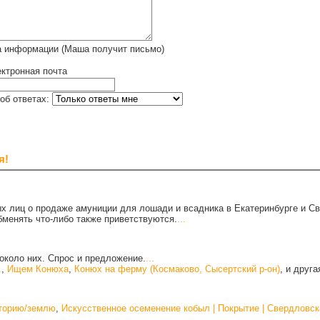
а информации (Маша получит письмо)
ктронная почта
об ответах:
я!
х лиц о продаже амуниции для лошади и всадника в Екатеринбурге и С
бменять что-либо также приветствуются.
...
около них. Спрос и предложение.
...
.
,
Ищем Конюха
,
Конюх на ферму (Космаково, Сысертский р-он)
, и друг
иторию/землю
,
Искусственное осеменение кобыл | Покрытие | Свердловск