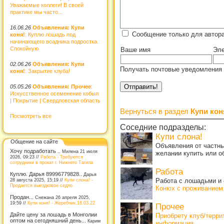
Уважаемые коллеги! В своей
практике мы часто...
16.06.26
Объявления: Купи
Сообщение только для автор
коня!
: Куплю лошадь под
начинающего всадника подростка.
Спокойную
Ваше имя
Эле
02.06.26
Объявления: Купи
Получать почтовые уведомления 
коня!
: Закрытие клуба!
05.05.26
Объявления: Прочее
:
Искусственное осеменение кобыл
| Покрытие | Свердловская область
Вернуться в раздел
Купи кон
Посмотреть все
Соседние подразделы:
Купи слона!
Общение на сайте
Объявления от частны
Хочу подработать ..
Милена 21 июля
желании купить или о
2026, 09:23 //
Работа - Требуются
сотрудники в прокат г. Нижнего Тагила
Работа
Куплю. Дарья 89996779828..
Дарья
Работа с лошадьми и 
28 августа 2025, 15:19 //
Купи слона! -
Продается выездковое седло
Конюх с проживанием
Продан...
Снежана 26 апреля 2025,
19:59 //
Купи коня! - Жеребчик.18.03.22
Прочее
Дайте цену за лошадь в Монголии
Приобрету клуб/терр
оптом на сегодняшний день...
Карим
информация
.