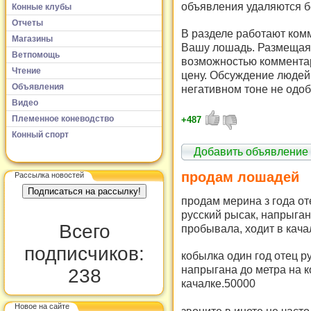
объявления удаляются б
Конные клубы
Отчеты
В разделе работают комм
Магазины
Вашу лошадь. Размещая 
Ветпомощь
возможностью комментар
Чтение
цену. Обсуждение людей 
Объявления
негативном тоне не одоб
Видео
Племенное коневодство
+487
Конный спорт
Добавить объявление
продам лошадей
Рассылка новостей
продам мерина з года от
русский рысак, напрыган
Всего
пробывала, ходит в кача
подписчиков:
кобылка один год отец р
напрыгана до метра на к
238
качалке.50000
Новое на сайте