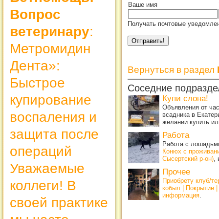
Ваше имя
Вопрос
Получать почтовые уведомлен
ветеринару
:
Метромидин
Дента»:
Вернуться в раздел
Быстрое
Соседние подразде
купирование
Купи слона!
Объявления от ча
воспаления и
всадника в Екатер
желании купить ил
защита после
Работа
Работа с лошадьми
операций
Конюх с проживан
Сысертский р-он)
,
Уважаемые
Прочее
Приобрету клуб/т
коллеги! В
кобыл | Покрытие 
информация
.
своей практике