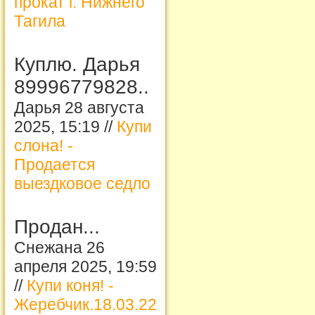
прокат г. Нижнего
Тагила
Куплю. Дарья
89996779828..
Дарья 28 августа
2025, 15:19 //
Купи
слона! -
Продается
выездковое седло
Продан...
Снежана 26
апреля 2025, 19:59
//
Купи коня! -
Жеребчик.18.03.22