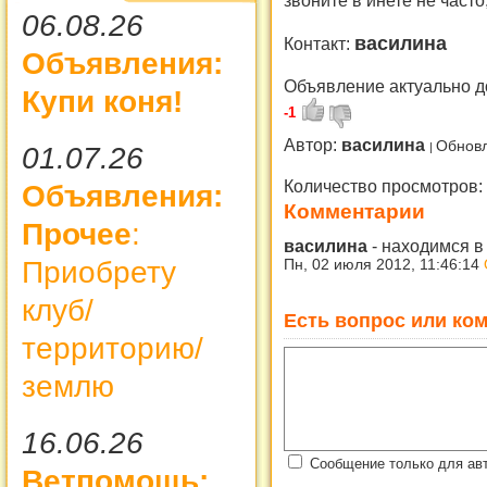
звоните в инете не част
06.08.26
василина
Контакт:
Объявления:
Объявление актуально д
Купи коня!
-1
Автор:
василина
Обновл
01.07.26
Количество просмотров:
Объявления:
Комментарии
Прочее
:
василина
-
находимся в
Приобрету
Пн, 02 июля 2012, 11:46:14
клуб/
Есть вопрос или ком
территорию/
землю
16.06.26
Сообщение только для ав
Ветпомощь: