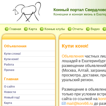
Конный портал Свердловс
Конюшни и конная жизнь в Екатер
Главная
Карта
Конные клубы
Отчеты
Видео
Купи коня!
Объявления
Купи слона!
Объявления
частных лиц
Купи коня!
лошадей в Екатеринбург
Работа
размещении объявлений 
(Москва, Алтай, заграни
Прочее
просмотра, доставки, пр
Главная
уральский регион.
О сайте
Размещение в объявлени
Новости
только при условии встр
Новый год!
сайта со ссылкой на
koni
Карта
mail@koni66.ru
до раз