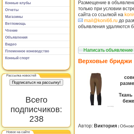
Размещение в объявлени
Конные клубы
только при условии встр
Отчеты
сайта со ссылкой на
koni
Магазины
mail@koni66.ru
до раз
Ветпомощь
объявления удаляются б
Чтение
Объявления
Видео
Написать объявление
Племенное коневодство
Конный спорт
Верховые бриджи 
Рассылка новостей
сов
разме
Ткань
Всего
беже
подписчиков:
238
Автор:
Виктория
Обновл
Новое на сайте