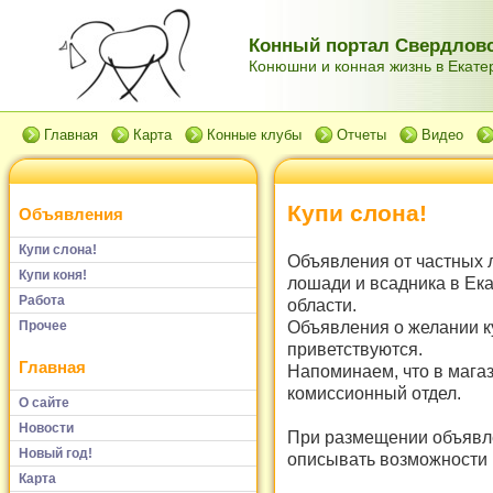
Конный портал Свердловс
Конюшни и конная жизнь в Екатер
Главная
Карта
Конные клубы
Отчеты
Видео
Купи слона!
Объявления
Купи слона!
Объявления от частных 
Купи коня!
лошади и всадника в Ек
Работа
области.
Объявления о желании к
Прочее
приветствуются.
Главная
Напоминаем, что в мага
комиссионный отдел.
О сайте
Новости
При размещении объявле
Новый год!
описывать возможности и
Карта