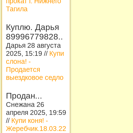
прокат г. Нижнего
Тагила
Куплю. Дарья
89996779828..
Дарья 28 августа
2025, 15:19 //
Купи
слона! -
Продается
выездковое седло
Продан...
Снежана 26
апреля 2025, 19:59
//
Купи коня! -
Жеребчик.18.03.22