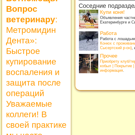
Соседние подразде
Вопрос
Купи коня!
ветеринару
:
Объявления частны
Екатеринбурге и С
Метромидин
Работа
Дента»:
Работа с лошадьми
Конюх с проживан
Сысертский р-он)
,
Быстрое
Прочее
купирование
Приобрету клуб/т
кобыл | Покрытие 
воспаления и
информация
.
защита после
операций
Уважаемые
коллеги! В
своей практике