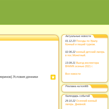
Актуальные новости
01.12.23
Походы по Уралу.
Конный и пеший туризм.
02.06.22
конный детский лагерь
в пос.Монетный.
13.09.21
Выезд инспектора
ВНИИК осенью 2021 г.
Все новости
меринов).Условия:денники
Реклама на koni66
Календарь событий
29.10.22
Осенний конный
лагерь. Дневной.