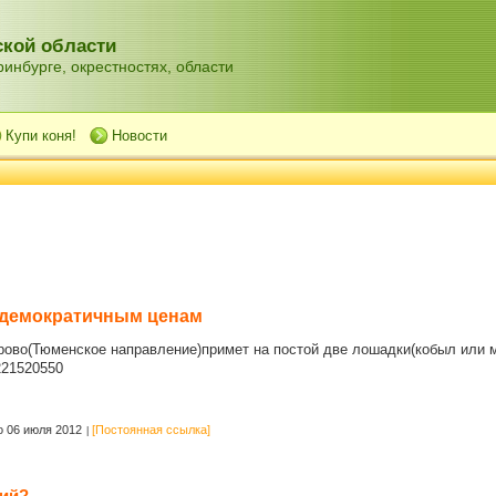
кой области
инбурге, окрестностях, области
Купи коня!
Новости
 демократичным ценам
рово(Тюменское направление)примет на постой две лошадки(кобыл или 
221520550
 06 июля 2012
[Постоянная ссылка]