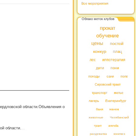
Все мероприятия
Облако меток клубов
прокат
обучение
цены
постой
конкур
плац
лес
иппотерапия
дети
пони
походы
сани
поле
Серовский тракт
транспорт
жилье
лагерь
Екатеринбург
вердловской области.Объявления о
баня
манеж
животные
Челябинский
тракт
arenda
ой области.
...
раздевалка
коневоз