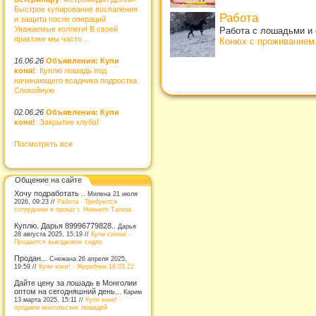
Быстрое купирование воспаления
Работа
и защита после операций
Уважаемые коллеги! В своей
Работа с лошадьми и 
практике мы часто...
Конюх с проживанием
16.06.26
Объявления: Купи
коня!
: Куплю лошадь под
начинающего всадника подростка.
Спокойную
02.06.26
Объявления: Купи
коня!
: Закрытие клуба!
Посмотреть все
Общение на сайте
Хочу подработать ..
Милена 21 июля
2026, 09:23 //
Работа - Требуются
сотрудники в прокат г. Нижнего Тагила
Куплю. Дарья 89996779828..
Дарья
28 августа 2025, 15:19 //
Купи слона! -
Продается выездковое седло
Продан...
Снежана 26 апреля 2025,
19:59 //
Купи коня! - Жеребчик.18.03.22
Дайте цену за лошадь в Монголии
оптом на сегодняшний день...
Карим
13 марта 2025, 15:11 //
Купи коня! -
продаем монгольских лошадей