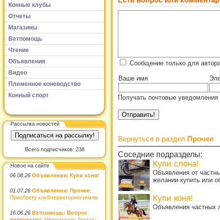
Есть вопрос или комментар
Конные клубы
Отчеты
Магазины
Ветпомощь
Чтение
Объявления
Сообщение только для автора
Видео
Ваше имя
Эле
Племенное коневодство
Конный спорт
Получать почтовые уведомления 
Рассылка новостей
Вернуться в раздел
Прочее
Всего подписчиков: 238
Соседние подразделы:
Купи слона!
Новое на сайте
Объявления от частны
06.08.26
Объявления: Купи коня!
желании купить или о
01.07.26
Объявления: Прочее
:
Купи коня!
Приобрету клуб/территорию/землю
Объявления частных л
16.06.26
Ветпомощь: Вопрос
ветеринару
: Метромидин Дента»: