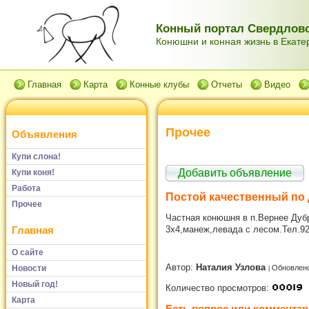
Конный портал Свердловс
Конюшни и конная жизнь в Екатер
Главная
Карта
Конные клубы
Отчеты
Видео
Прочее
Объявления
Купи слона!
Добавить объявление
Купи коня!
Работа
Постой качественный по
Прочее
Частная конюшня в п.Вернее Дуб
3х4,манеж,левада с лесом.Тел.9
Главная
О сайте
Автор:
Наталия Узлова
Новости
Обновлено
Новый год!
Количество просмотров:
Карта