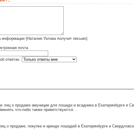
ий?..
 информации (Наталия Узлова получит письмо)
ктронная почта
об ответах:
х лиц о продаже амуниции для лошади и всадника в Екатеринбурге и С
бменять что-либо также приветствуются.
...
иц о продаже, покупке и аренде лошадей в Екатеринбурге и Свердловск