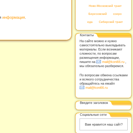
Ново-Московский тракт
Березовский
озеро
ая
информация
.
еда
Сибирский тракт
Контакты
На сайте можно и нужно
самостоятельно выкладывать
материалы. Если возникают
сложности, по вопросам
размещения информации,
пишите на
mail@koni66.ru
,
мы обязательно разберемся.
По вопросам обмена ссылками
и всякого сотрудничества
обращайтесь на емайл
mail@koni66.ru
Введите заголовок
Социальные сети
Вам нравится наш сайт?