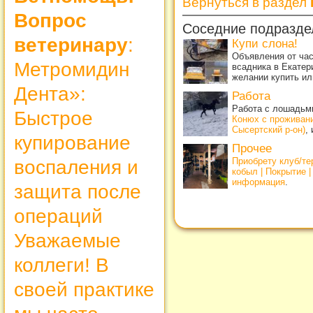
Вернуться в раздел
Вопрос
Соседние подразде
ветеринару
:
Купи слона!
Объявления от ча
Метромидин
всадника в Екатер
желании купить ил
Дента»:
Работа
Работа с лошадьми
Быстрое
Конюх с проживан
Сысертский р-он)
,
купирование
Прочее
Приобрету клуб/т
воспаления и
кобыл | Покрытие 
информация
.
защита после
операций
Уважаемые
коллеги! В
своей практике