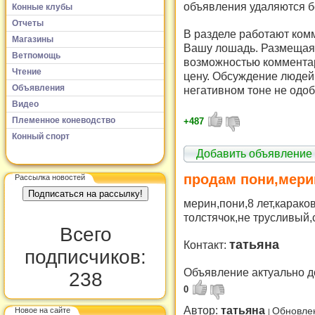
объявления удаляются б
Конные клубы
Отчеты
В разделе работают комм
Магазины
Вашу лошадь. Размещая 
Ветпомощь
возможностью комментар
Чтение
цену. Обсуждение людей 
Объявления
негативном тоне не одоб
Видео
Племенное коневодство
+487
Конный спорт
Добавить объявление
продам пони,мери
Рассылка новостей
мерин,пони,8 лет,карак
толстячок,не трусливый,
Всего
татьяна
Контакт:
подписчиков:
Объявление актуально д
238
0
Автор:
татьяна
Новое на сайте
Обновлен