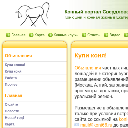
Конный портал Свердловс
Конюшни и конная жизнь в Екатер
Главная
Карта
Конные клубы
Отчеты
Видео
Купи коня!
Объявления
Купи слона!
Объявления
частных лиц
Купи коня!
лошадей в Екатеринбург
Работа
размещении объявлений 
(Москва, Алтай, заграни
Прочее
просмотра, доставки, пр
Главная
уральский регион.
О сайте
Размещение в объявлени
Новости
только при условии встр
Новый год!
сайта со ссылкой на
koni
Карта
mail@koni66.ru
до раз