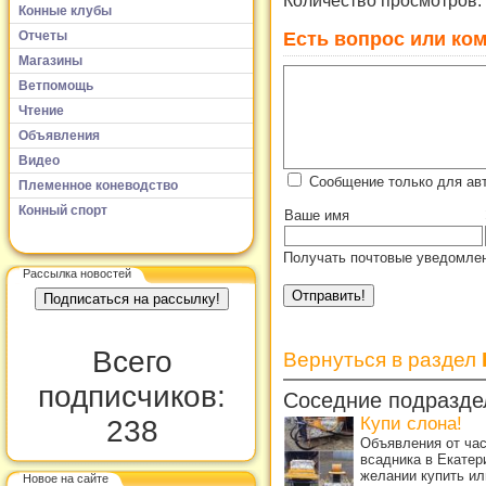
Количество просмотров:
Конные клубы
Есть вопрос или ком
Отчеты
Магазины
Ветпомощь
Чтение
Объявления
Видео
Сообщение только для ав
Племенное коневодство
Конный спорт
Ваше имя
Получать почтовые уведомлен
Рассылка новостей
Всего
Вернуться в раздел
подписчиков:
Соседние подразде
Купи слона!
238
Объявления от ча
всадника в Екатер
желании купить ил
Новое на сайте