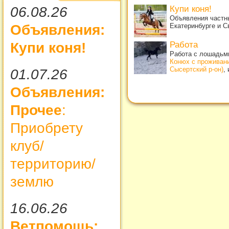
Купи коня!
06.08.26
Объявления частны
Екатеринбурге и С
Объявления:
Работа
Купи коня!
Работа с лошадьми
Конюх с проживан
Сысертский р-он)
,
01.07.26
Объявления:
Прочее
:
Приобрету
клуб/
территорию/
землю
16.06.26
Ветпомощь: