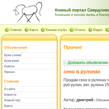
Конный портал Свердловс
Конюшни и конная жизнь в Екатер
Главная
Карта
Конные клубы
Отчеты
Видео
Прочее
Объявления
Купи слона!
Купи коня!
Добавить объявление
Работа
сено в рулонах
Прочее
Продам сено в рулонах п
Главная
руб рулон, вес рулона 25
О сайте
Новости
Автор:
дмитрий
Обновле
Новый год!
Карта