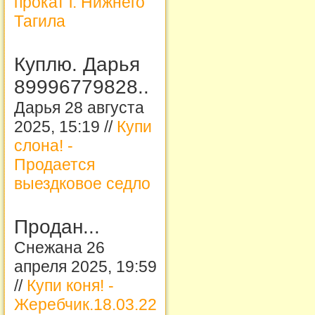
прокат г. Нижнего
Тагила
Куплю. Дарья
89996779828..
Дарья 28 августа
2025, 15:19 //
Купи
слона! -
Продается
выездковое седло
Продан...
Снежана 26
апреля 2025, 19:59
//
Купи коня! -
Жеребчик.18.03.22