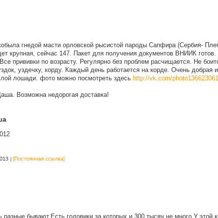
кобыла гнедой масти орловской рысистой пароды Сапфира (Сербия- Плебе
ет крупная, сейчас 147. Пакет для получения документов ВНИИК готов.
Все прививки по возрасту. Регулярно без проблем расчищается. Не боит
здок, уздечку, корду. Каждый день работается на корде. Очень добрая 
слой лошади. фото можно посмотреть здесь
http://vk.com/photo13662306
Даша. Возможна недорогая доставка!
ша
012
013
[Постоянная ссылка]
 разные бывают.Есть годовики,за которых и 300 тысяч не много.У этой