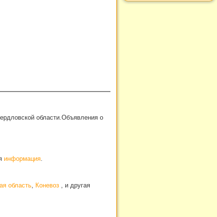
вердловской области.Объявления о
ая
информация
.
ая область
,
Коневоз
, и другая