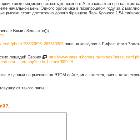
 происхождения,можно сказать,колхозного.А что касается цен на этом са
евле начальной цены.Одного орловчика в позапрошлом году за 2 миллио
ые рысаки стоят достаточно дорого.Француза Ларк Кроноса 1.54,сибиряк
асна с Вами абсолютно)))
ть
/vk.com/photo138633895_263519205
папа на конкурах в Рифее. фото Золот
вских лошадей Сербия
http://www.base.ruhorses.ru/horses/horse_card.
orses/horse_card.php?code_horse=902228
нию с ценами на рысаков на ЭТОМ сайте, мне кажется, очень даже скром
довушку от такого папы.
ий?..