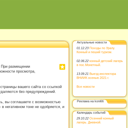
Актуальные новости
01.12.23
Походы по Уралу.
Конный и пеший туризм.
02.06.22
конный детский лагерь
в пос.Монетный.
. При размещении
можности просмотра,
13.09.21
Выезд инспектора
ВНИИК осенью 2021 г.
 страницы вашего сайта со ссылкой
Все новости
удаляются без предупреждений.
Реклама на koni66
сь, вы соглашаете с возможностью
в негативном тоне не одобряется, и
Календарь событий
29.10.22
Осенний конный
лагерь. Дневной.