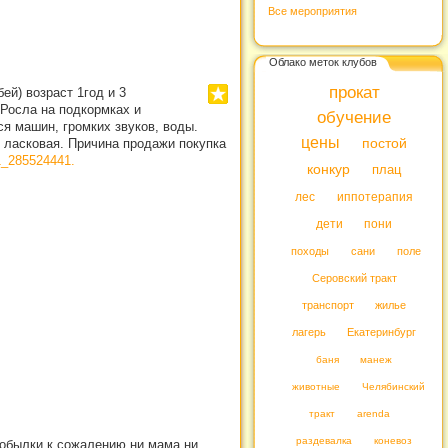
Все мероприятия
Облако меток клубов
прокат
й) возраст 1год и 3
 Росла на подкормках и
обучение
ся машин, громких звуков, воды.
цены
и ласковая. Причина продажи покупка
постой
1_285524441.
конкур
плац
лес
иппотерапия
дети
пони
походы
сани
поле
Серовский тракт
транспорт
жилье
лагерь
Екатеринбург
баня
манеж
животные
Челябинский
тракт
arenda
раздевалка
коневоз
 кобылки,к сожалению,ни мама,ни