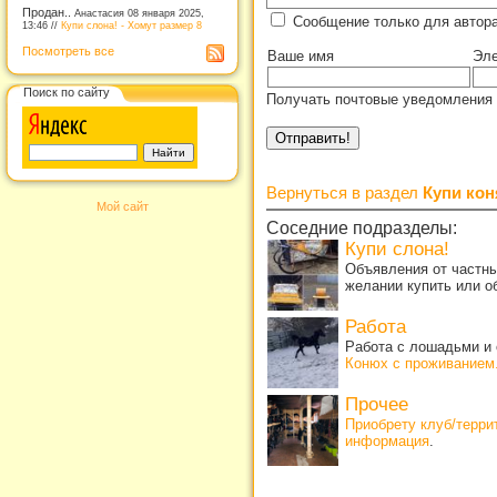
Продан..
Анастасия 08 января 2025,
Сообщение только для автор
13:46 //
Купи слона! - Хомут размер 8
Посмотреть все
Ваше имя
Эле
Поиск по сайту
Получать почтовые уведомления 
Вернуться в раздел
Купи кон
Мой сайт
Соседние подразделы:
Купи слона!
Объявления от частны
желании купить или о
Работа
Работа с лошадьми и 
Конюх с проживанием
Прочее
Приобрету клуб/терр
информация
.