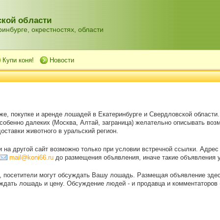
кой области
инбурге, окрестностях, области
Купи коня!
Новости
же, покупке и аренде лошадей в Екатеринбурге и Свердловской области
особенно далеких (Москва, Алтай, заграница) желательно описывать воз
оставки животного в уральский регион.
на другой сайт возможно только при условии встречной ссылки. Адрес
mail@koni66.ru
до размещения объявления, иначе такие объявления 
, посетители могут обсуждать Вашу лошадь. Размещая объявление зде
дать лошадь и цену. Обсуждение людей - и продавца и комментаторов - 