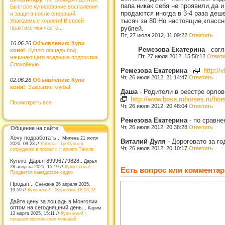
папа никак себя не проявили,да и
Быстрое купирование воспаления
продаются иногда в 3-4 раза деш
и защита после операций
тысяч за 80.Но настоящие,классн
Уважаемые коллеги! В своей
практике мы часто...
рублей.
Пт, 27 июля 2012, 11:09:22
Ответить
16.06.26
Объявления: Купи
Ремезова Екатерина
-
согл
коня!
: Куплю лошадь под
Пт, 27 июля 2012, 15:58:12
Ответи
начинающего всадника подростка.
Спокойную
Ремезова Екатерина
-
http:/
Чт, 26 июля 2012, 21:14:47
Ответить
02.06.26
Объявления: Купи
коня!
: Закрытие клуба!
Даша
-
Родители в реестре орло
http://www.base.ruhorses.ru/h
Посмотреть все
Чт, 26 июля 2012, 20:48:04
Ответить
Ремезова Екатерина
-
по сравне
Чт, 26 июля 2012, 20:38:28
Ответить
Общение на сайте
Хочу подработать ..
Милена 21 июля
Виталий Дуля
-
Дороговато за го
2026, 09:23 //
Работа - Требуются
Чт, 26 июля 2012, 20:10:17
Ответить
сотрудники в прокат г. Нижнего Тагила
Куплю. Дарья 89996779828..
Дарья
28 августа 2025, 15:19 //
Купи слона! -
Есть вопрос или комментар
Продается выездковое седло
Продан...
Снежана 26 апреля 2025,
19:59 //
Купи коня! - Жеребчик.18.03.22
Дайте цену за лошадь в Монголии
оптом на сегодняшний день...
Карим
13 марта 2025, 15:11 //
Купи коня! -
продаем монгольских лошадей