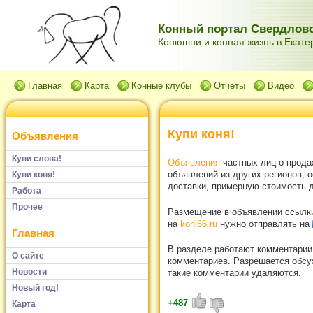
Конный портал Свердловс
Конюшни и конная жизнь в Екатер
Главная
Карта
Конные клубы
Отчеты
Видео
Купи коня!
Объявления
Купи слона!
Объявления
частных лиц о прода
объявлений из других регионов, 
Купи коня!
доставки, примерную стоимость д
Работа
Прочее
Размещение в объявлении ссылки 
на
koni66.ru
нужно отправлять на
Главная
В разделе работают комментарии
О сайте
комментариев. Разрешается обсуж
Новости
такие комментарии удаляются.
Новый год!
+487
Карта