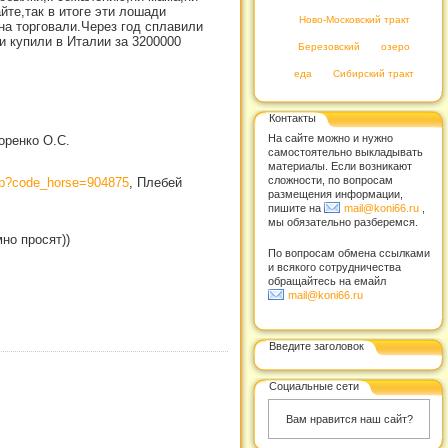
йте,так в итоге эти лошади
Ново-Московский тракт
на торговали.Через год сплавили
и купили в Италии за 3200000
Березовский
озеро
еда
Сибирский тракт
Контакты
На сайте можно и нужно
оренко О.С.
самостоятельно выкладывать
материалы. Если возникают
сложности, по вопросам
php?code_horse=904875
, Плебей
размещения информации,
пишите на
mail@koni66.ru
,
мы обязательно разберемся.
но просят))
По вопросам обмена ссылками
и всякого сотрудничества
обращайтесь на емайл
mail@koni66.ru
Введите заголовок
Социальные сети
Вам нравится наш сайт?