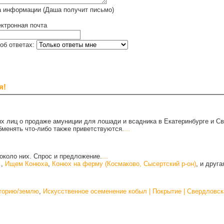
а информации (Даша получит письмо)
ктронная почта
об ответах:
я!
х лиц о продаже амуниции для лошади и всадника в Екатеринбурге и С
бменять что-либо также приветствуются.
...
около них. Спрос и предложение.
...
.
,
Ищем Конюха
,
Конюх на ферму (Космаково, Сысертский р-он)
, и друг
иторию/землю
,
Искусственное осеменение кобыл | Покрытие | Свердловск