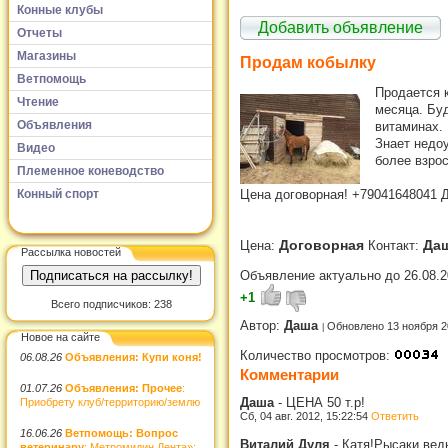
Конные клубы
Добавить объявление
Отчеты
Магазины
Продам кобылку
Ветпомощь
Продается 
Чтение
месяца. Буд
Объявления
витаминах. 
Знает недоу
Видео
более взро
Племенное коневодство
Конный спорт
Цена договорная! +79041648041 
Договорная
Да
Цена:
Контакт:
Рассылка новостей
Объявление актуально до 26.08.2
+1
Всего подписчиков: 238
Автор:
Даша
Обновлено 13 ноября 2
Новое на сайте
Количество просмотров:
06.08.26
Объявления: Купи коня!
Комментарии
01.07.26
Объявления: Прочее
:
Даша
-
ЦЕНА 50 т.р!
Приобрету клуб/территорию/землю
Сб, 04 авг. 2012, 15:22:54
Ответить
16.06.26
Ветпомощь: Вопрос
Виталий Дуля
-
Катя!Рысаки ведь
ветеринару
: Метромидин Дента»: