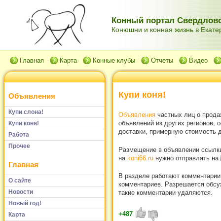
Конный портал Свердловс
Конюшни и конная жизнь в Екатер
Главная
Карта
Конные клубы
Отчеты
Видео
Купи коня!
Объявления
Купи слона!
Объявления
частных лиц о прода
объявлений из других регионов, 
Купи коня!
доставки, примерную стоимость д
Работа
Прочее
Размещение в объявлении ссылки 
на
koni66.ru
нужно отправлять на
Главная
В разделе работают комментарии
О сайте
комментариев. Разрешается обсуж
Новости
такие комментарии удаляются.
Новый год!
+487
Карта