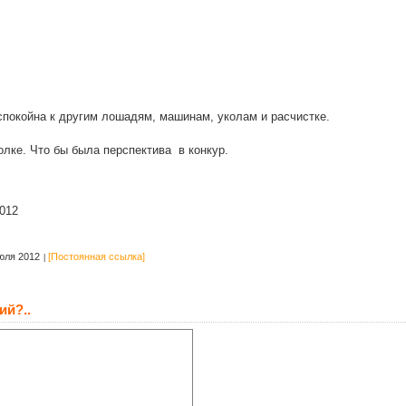
спокойна к другим лошадям, машинам, уколам и расчистке.
олке. Что бы была перспектива в конкур.
012
юля 2012
[Постоянная ссылка]
ий?..