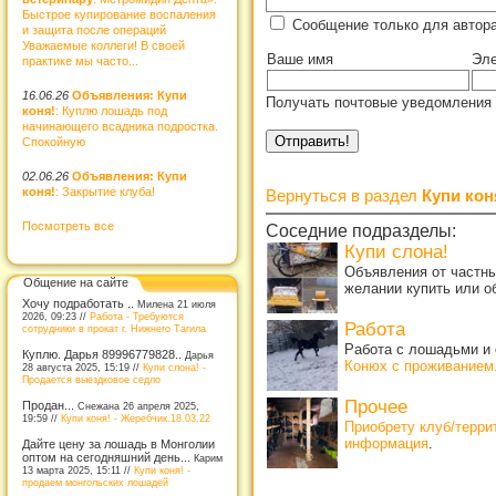
Быстрое купирование воспаления
Сообщение только для автор
и защита после операций
Уважаемые коллеги! В своей
Ваше имя
Эле
практике мы часто...
16.06.26
Объявления: Купи
Получать почтовые уведомления 
коня!
: Куплю лошадь под
начинающего всадника подростка.
Спокойную
02.06.26
Объявления: Купи
коня!
: Закрытие клуба!
Вернуться в раздел
Купи кон
Посмотреть все
Соседние подразделы:
Купи слона!
Объявления от частны
Общение на сайте
желании купить или о
Хочу подработать ..
Милена 21 июля
2026, 09:23 //
Работа - Требуются
Работа
сотрудники в прокат г. Нижнего Тагила
Работа с лошадьми и 
Куплю. Дарья 89996779828..
Дарья
Конюх с проживанием
28 августа 2025, 15:19 //
Купи слона! -
Продается выездковое седло
Прочее
Продан...
Снежана 26 апреля 2025,
19:59 //
Купи коня! - Жеребчик.18.03.22
Приобрету клуб/терр
информация
.
Дайте цену за лошадь в Монголии
оптом на сегодняшний день...
Карим
13 марта 2025, 15:11 //
Купи коня! -
продаем монгольских лошадей