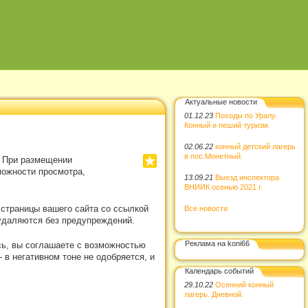
Актуальные новости
01.12.23
Походы по Уралу.
Конный и пеший туризм.
02.06.22
конный детский лагерь
в пос.Монетный.
. При размещении
можности просмотра,
13.09.21
Выезд инспектора
ВНИИК осенью 2021 г.
 страницы вашего сайта со ссылкой
Все новости
удаляются без предупреждений.
Реклама на koni66
сь, вы соглашаете с возможностью
в негативном тоне не одобряется, и
Календарь событий
29.10.22
Осенний конный
лагерь. Дневной.