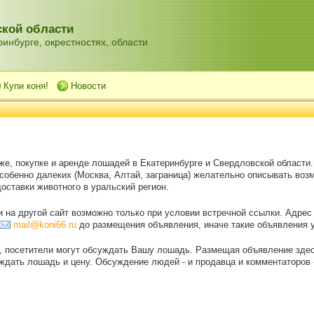
кой области
инбурге, окрестностях, области
Купи коня!
Новости
же, покупке и аренде лошадей в Екатеринбурге и Свердловской области
особенно далеких (Москва, Алтай, заграница) желательно описывать воз
оставки животного в уральский регион.
на другой сайт возможно только при условии встречной ссылки. Адрес
mail@koni66.ru
до размещения объявления, иначе такие объявления 
, посетители могут обсуждать Вашу лошадь. Размещая объявление зде
дать лошадь и цену. Обсуждение людей - и продавца и комментаторов - 