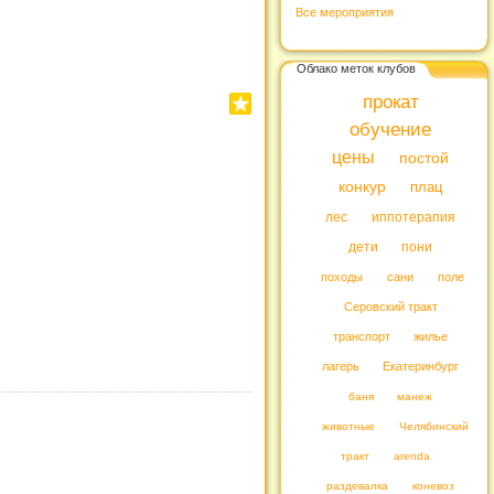
Все мероприятия
Облако меток клубов
прокат
обучение
цены
постой
конкур
плац
лес
иппотерапия
дети
пони
походы
сани
поле
Серовский тракт
транспорт
жилье
лагерь
Екатеринбург
баня
манеж
животные
Челябинский
тракт
arenda
раздевалка
коневоз