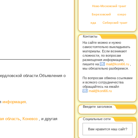
Ново-Московский тракт
Березовский
озеро
еда
Сибирский тракт
Контакты
На сайте можно и нужно
самостоятельно выкладывать
материалы. Если возникают
сложности, по вопросам
размещения информации,
пишите на
mail@koni66.ru
,
мы обязательно разберемся.
вердловской области.Объявления о
По вопросам обмена ссылками
и всякого сотрудничества
обращайтесь на емайл
mail@koni66.ru
ая
информация
.
Введите заголовок
ая область
,
Коневоз
, и другая
Социальные сети
Вам нравится наш сайт?