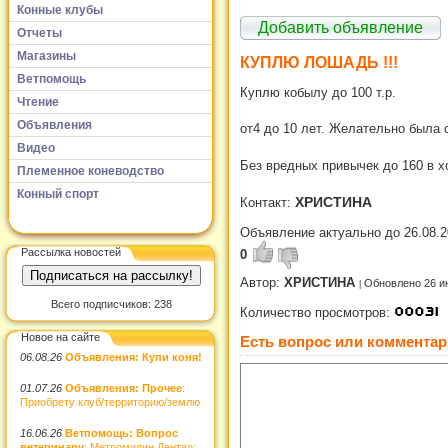
Конные клубы
Добавить объявление
Отчеты
Магазины
КУПЛЮ ЛОШАДЬ !!!
Ветпомощь
Куплю кобылу до 100 т.р.
Чтение
Объявления
от4 до 10 лет. Желательно была 
Видео
Без вредных привычек до 160 в х
Племенное коневодство
Конный спорт
ХРИСТИНА
Контакт:
Объявление актуально до 26.08.2
Рассылка новостей
0
Автор:
ХРИСТИНА
Обновлено 26 и
Всего подписчиков: 238
Количество просмотров:
Новое на сайте
Есть вопрос или комментар
06.08.26
Объявления: Купи коня!
01.07.26
Объявления: Прочее
:
Приобрету клуб/территорию/землю
16.06.26
Ветпомощь: Вопрос
ветеринару
: Метромидин Дента»: