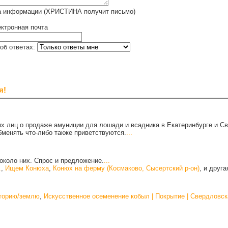
а информации (ХРИСТИНА получит письмо)
ктронная почта
об ответах:
я!
х лиц о продаже амуниции для лошади и всадника в Екатеринбурге и С
бменять что-либо также приветствуются.
...
около них. Спрос и предложение.
...
.
,
Ищем Конюха
,
Конюх на ферму (Космаково, Сысертский р-он)
, и друг
иторию/землю
,
Искусственное осеменение кобыл | Покрытие | Свердловск