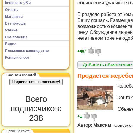
объявления удаляются б
Конные клубы
Отчеты
В разделе работают комм
Магазины
Вашу лошадь. Размещая 
Ветпомощь
возможностью комментар
Чтение
цену. Обсуждение людей 
Объявления
негативном тоне не одоб
Видео
Племенное коневодство
+487
Конный спорт
Добавить объявление
Продается жеребе
Рассылка новостей
жеребе
Всего
Контак
подписчиков:
Объявл
238
+1
Автор:
Максим
Обновлен
Новое на сайте