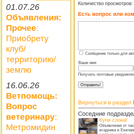
Количество просмотров:
01.07.26
Есть вопрос или ком
Объявления:
Прочее
:
Приобрету
клуб/
Сообщение только для ав
территорию/
Ваше имя
землю
Получать почтовые уведомлен
16.06.26
Ветпомощь:
Вернуться в раздел
Вопрос
Соседние подразде
ветеринару
:
Купи слона!
Метромидин
Объявления от ча
всадника в Екатер