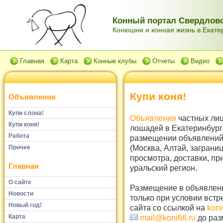
Конный портал Свердловс
Конюшни и конная жизнь в Екатер
Главная
Карта
Конные клубы
Отчеты
Видео
Купи коня!
Объявления
Купи слона!
Объявления
частных лиц
Купи коня!
лошадей в Екатеринбург
Работа
размещении объявлений 
(Москва, Алтай, заграни
Прочее
просмотра, доставки, пр
Главная
уральский регион.
О сайте
Размещение в объявлени
Новости
только при условии встр
Новый год!
сайта со ссылкой на
koni
Карта
mail@koni66.ru
до раз