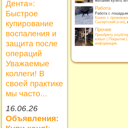
желании купить ил
Дента»:
Работа
Быстрое
Работа с лошадьми
Конюх с проживан
купирование
Сысертский р-он)
,
Прочее
воспаления и
Приобрету клуб/т
кобыл | Покрытие 
защита после
информация
.
операций
Уважаемые
коллеги! В
своей практике
мы часто...
16.06.26
Объявления: