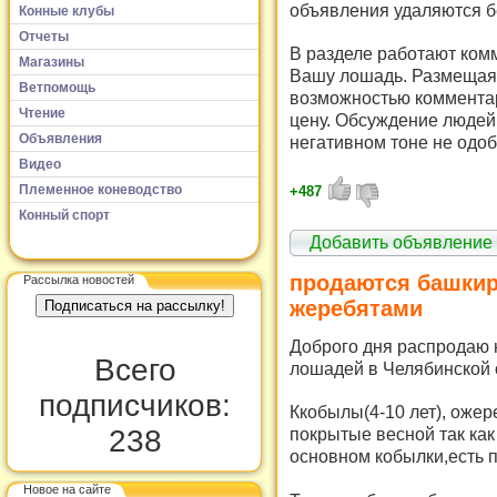
объявления удаляются б
Конные клубы
Отчеты
В разделе работают комм
Магазины
Вашу лошадь. Размещая 
Ветпомощь
возможностью комментар
Чтение
цену. Обсуждение людей 
Объявления
негативном тоне не одоб
Видео
Племенное коневодство
+487
Конный спорт
Добавить объявление
продаются башкир
Рассылка новостей
жеребятами
Доброго дня распродаю 
Всего
лошадей в Челябинской 
подписчиков:
Ккобылы(4-10 лет), ожер
238
покрытые весной так как
основном кобылки,есть п
Новое на сайте