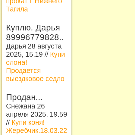
прокат г. Нижнего
Тагила
Куплю. Дарья
89996779828..
Дарья 28 августа
2025, 15:19 //
Купи
слона! -
Продается
выездковое седло
Продан...
Снежана 26
апреля 2025, 19:59
//
Купи коня! -
Жеребчик.18.03.22