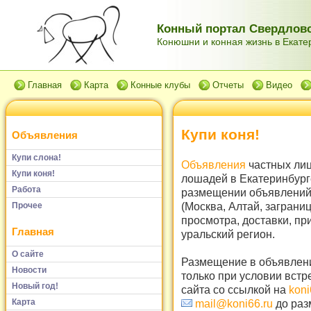
Конный портал Свердловс
Конюшни и конная жизнь в Екатер
Главная
Карта
Конные клубы
Отчеты
Видео
Купи коня!
Объявления
Купи слона!
Объявления
частных лиц
Купи коня!
лошадей в Екатеринбург
Работа
размещении объявлений 
(Москва, Алтай, заграни
Прочее
просмотра, доставки, пр
Главная
уральский регион.
О сайте
Размещение в объявлени
Новости
только при условии встр
Новый год!
сайта со ссылкой на
koni
Карта
mail@koni66.ru
до раз