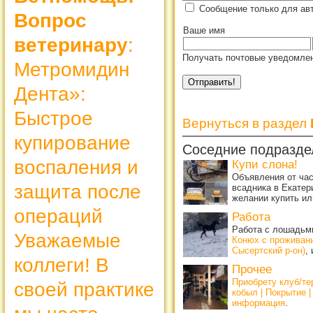
Сообщение только для ав
Вопрос
Ваше имя
ветеринару
:
Получать почтовые уведомлен
Метромидин
Дента»:
Быстрое
Вернуться в раздел
купирование
Соседние подразде
воспаления и
Купи слона!
Объявления от ча
защита после
всадника в Екатер
желании купить ил
операций
Работа
Работа с лошадьми
Уважаемые
Конюх с проживан
Сысертский р-он)
,
коллеги! В
Прочее
Приобрету клуб/т
своей практике
кобыл | Покрытие 
информация
.