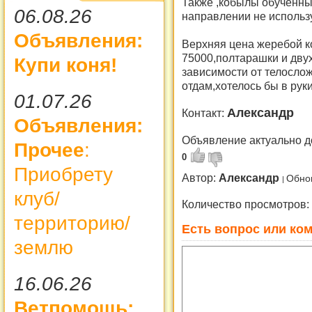
Также ,кобылы обученные
06.08.26
направлении не использ
Объявления:
Верхняя цена жеребой 
75000,полтарашки и дву
Купи коня!
зависимости от телослож
отдам,хотелось бы в рук
01.07.26
Александр
Контакт:
Объявления:
Объявление актуально д
Прочее
:
0
Приобрету
Автор:
Александр
Обно
клуб/
Количество просмотров:
территорию/
Есть вопрос или ком
землю
16.06.26
Ветпомощь: