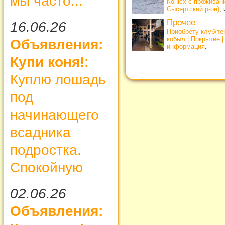
мы часто...
Конюх с проживан
Сысертский р-он)
,
Прочее
16.06.26
Приобрету клуб/т
кобыл | Покрытие 
Объявления:
информация
.
Купи коня!
:
Куплю лошадь
под
начинающего
всадника
подростка.
Спокойную
02.06.26
Объявления: