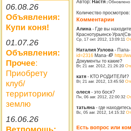
Автор:
Настя
Обновлено 
06.08.26
Количество просмотров:
Объявления:
Комментарии
Купи коня!
Алина
-
Где вы находите
Краснотурьинск-Урал(Св
Ср, 17 окт. 2012, 13:09:11
От
01.07.26
Наталия Узлова
-
Папа
Объявления:
id=2316
Мапа-
http://
Документы то какие?
Прочее
:
Вт, 21 авг. 2012, 21:26:20
От
Приобрету
катя
-
КТО РОДИТЕЛИ?
клуб/
Вт, 21 авг. 2012, 13:45:50
От
олеся
-
это бося?
территорию/
Пн, 06 авг. 2012, 22:00:32
От
землю
татьяна
-
где находитесь
Вс, 05 авг. 2012, 14:15:32
От
16.06.26
Есть вопрос или ком
Ветпомощь: