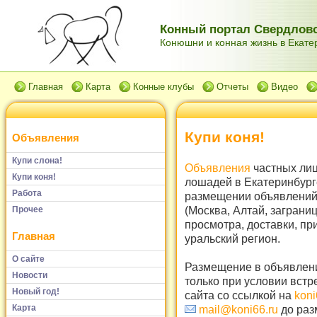
Конный портал Свердловс
Конюшни и конная жизнь в Екатер
Главная
Карта
Конные клубы
Отчеты
Видео
Купи коня!
Объявления
Купи слона!
Объявления
частных лиц
Купи коня!
лошадей в Екатеринбург
Работа
размещении объявлений 
(Москва, Алтай, заграни
Прочее
просмотра, доставки, пр
Главная
уральский регион.
О сайте
Размещение в объявлени
Новости
только при условии встр
Новый год!
сайта со ссылкой на
koni
Карта
mail@koni66.ru
до раз