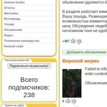
объявления удаляются б
Конные клубы
Отчеты
В разделе работают комм
Магазины
Вашу лошадь. Размещая 
Ветпомощь
возможностью комментар
Чтение
цену. Обсуждение людей 
Объявления
негативном тоне не одоб
Видео
Племенное коневодство
+487
Конный спорт
Добавить объявление
Вороной мерин
Рассылка новостей
Failed to inf
enter conten
Всего
Объявление 
подписчиков:
238
0
Новое на сайте