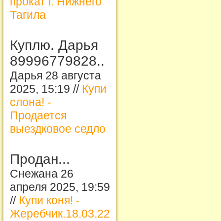
прокат г. Нижнего
Тагила
Куплю. Дарья
89996779828..
Дарья 28 августа
2025, 15:19 //
Купи
слона! -
Продается
выездковое седло
Продан...
Снежана 26
апреля 2025, 19:59
//
Купи коня! -
Жеребчик.18.03.22