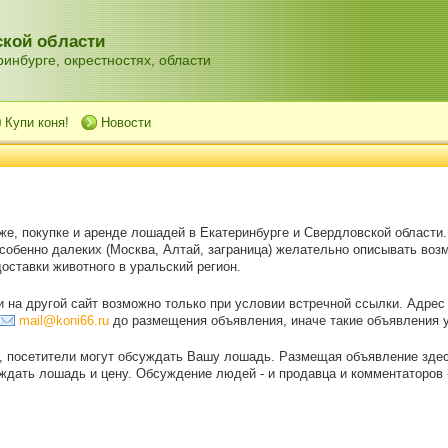
кой области
инбурге, окрестностях, области
Купи коня!
Новости
же, покупке и аренде лошадей в Екатеринбурге и Свердловской области
особенно далеких (Москва, Алтай, заграница) желательно описывать воз
оставки животного в уральский регион.
на другой сайт возможно только при условии встречной ссылки. Адрес
mail@koni66.ru
до размещения объявления, иначе такие объявления 
, посетители могут обсуждать Вашу лошадь. Размещая объявление зде
дать лошадь и цену. Обсуждение людей - и продавца и комментаторов - 