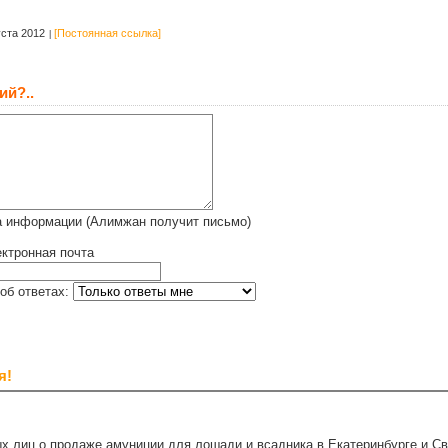
ста 2012
[Постоянная ссылка]
ий?..
а информации (Алимжан получит письмо)
ктронная почта
об ответах:
я!
х лиц о продаже амуниции для лошади и всадника в Екатеринбурге и С