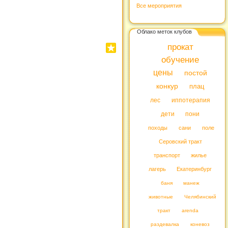
Все мероприятия
Облако меток клубов
прокат
обучение
цены
постой
конкур
плац
лес
иппотерапия
дети
пони
походы
сани
поле
Серовский тракт
транспорт
жилье
лагерь
Екатеринбург
баня
манеж
животные
Челябинский
тракт
arenda
раздевалка
коневоз