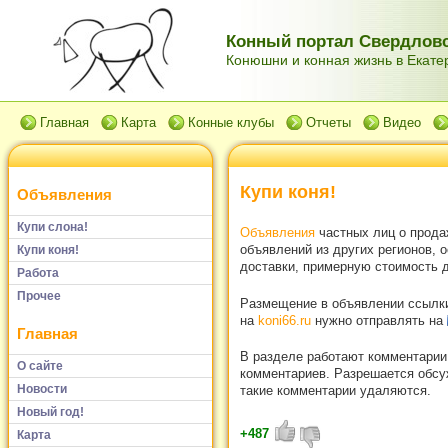
Конный портал Свердловс
Конюшни и конная жизнь в Екатер
Главная
Карта
Конные клубы
Отчеты
Видео
Купи коня!
Объявления
Купи слона!
Объявления
частных лиц о прода
объявлений из других регионов, 
Купи коня!
доставки, примерную стоимость д
Работа
Прочее
Размещение в объявлении ссылки 
на
koni66.ru
нужно отправлять на
Главная
В разделе работают комментарии
О сайте
комментариев. Разрешается обсуж
Новости
такие комментарии удаляются.
Новый год!
+487
Карта