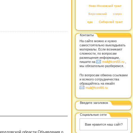
Ново-Московский тракт
Березовский
озеро
еда
Сибирский тракт
Контакты
На сайте можно и нужно
самостоятельно выкладывать
материалы. Если возникают
сложности, по вопросам
размещения информации,
пишите на
mail@koni66.ru
,
мы обязательно разберемся.
По вопросам обмена ссылками
и всякого сотрудничества
обращайтесь на емайл
mail@koni66.ru
Введите заголовок
Социальные сети
Вам нравится наш сайт?
вердловской области.Объявления о