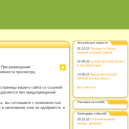
Актуальные новости
01.12.23
Походы по Уралу.
Конный и пеший туризм.
02.06.22
конный детский лагерь
в пос.Монетный.
. При размещении
можности просмотра,
13.09.21
Выезд инспектора
ВНИИК осенью 2021 г.
 страницы вашего сайта со ссылкой
Все новости
удаляются без предупреждений.
Реклама на koni66
сь, вы соглашаете с возможностью
в негативном тоне не одобряется, и
Календарь событий
29.10.22
Осенний конный
лагерь. Дневной.