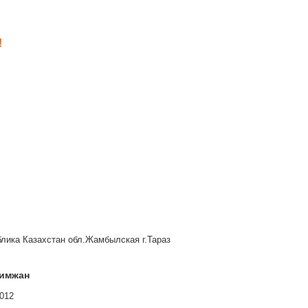
!
лика Казахстан обл.Жамбылская г.Тараз
имжан
012