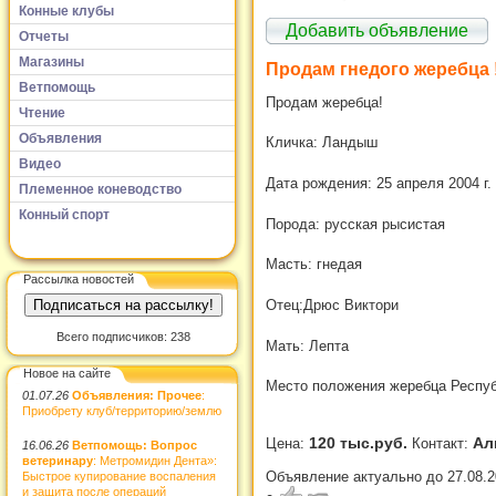
Конные клубы
Добавить объявление
Отчеты
Магазины
Продам гнедого жеребца 
Ветпомощь
Продам жеребца!
Чтение
Объявления
Кличка: Ландыш
Видео
Дата рождения: 25 апреля 2004 г.
Племенное коневодство
Конный спорт
Порода: русская рысистая
Масть: гнедая
Рассылка новостей
Отец:Дрюс Виктори
Всего подписчиков: 238
Мать: Лепта
Новое на сайте
Место положения жеребца Респуб
01.07.26
Объявления: Прочее
:
Приобрету клуб/территорию/землю
120 тыс.руб.
Ал
Цена:
Контакт:
16.06.26
Ветпомощь: Вопрос
ветеринару
: Метромидин Дента»:
Объявление актуально до 27.08.2
Быстрое купирование воспаления
и защита после операций