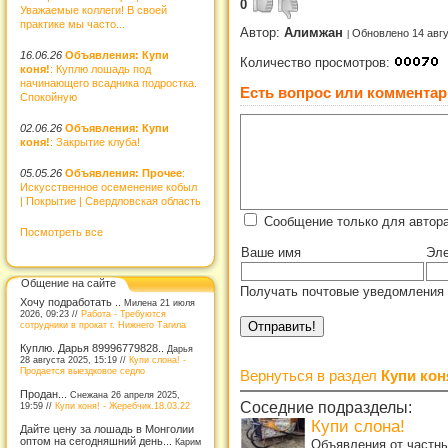
0
Уважаемые коллеги! В своей
практике мы часто...
Автор:
Алимжан
Обновлено 14 авгу
16.06.26
Объявления: Купи
Количество просмотров:
коня!
: Куплю лошадь под
начинающего всадника подростка.
Есть вопрос или комментар
Спокойную
02.06.26
Объявления: Купи
коня!
: Закрытие клуба!
05.05.26
Объявления: Прочее
:
Искусственное осеменение кобыл
| Покрытие | Свердловская область
Сообщение только для автор
Посмотреть все
Ваше имя
Эле
Общение на сайте
Получать почтовые уведомления 
Хочу подработать ..
Милена 21 июля
2026, 09:23 //
Работа - Требуются
сотрудники в прокат г. Нижнего Тагила
Куплю. Дарья 89996779828..
Дарья
28 августа 2025, 15:19 //
Купи слона! -
Продается выездковое седло
Вернуться в раздел
Купи кон
Продан...
Снежана 26 апреля 2025,
Соседние подразделы:
19:59 //
Купи коня! - Жеребчик.18.03.22
Купи слона!
Дайте цену за лошадь в Монголии
оптом на сегодняшний день...
Карим
Объявления от частны