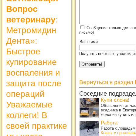
Вопрос
ветеринару
:
Сообщение только для ав
Метромидин
письмо)
Дента»:
Ваше имя
Быстрое
Получать почтовые уведомлен
купирование
воспаления и
защита после
Вернуться в раздел
операций
Соседние подразде
Купи слона!
Уважаемые
Объявления от ча
всадника в Екатер
коллеги! В
желании купить ил
Работа
своей практике
Работа с лошадьми
Конюх с проживан