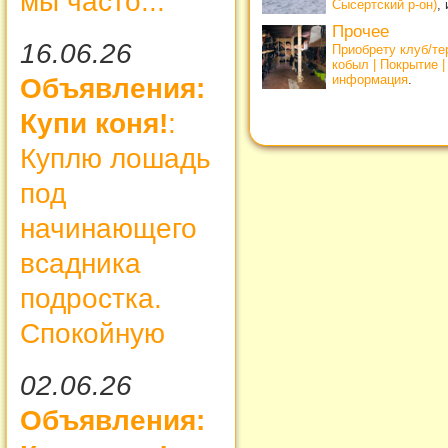
мы часто...
Сысертский р-он)
,
Прочее
16.06.26
Приобрету клуб/т
кобыл | Покрытие 
информация
.
Объявления:
Купи коня!
:
Куплю лошадь
под
начинающего
всадника
подростка.
Спокойную
02.06.26
Объявления: