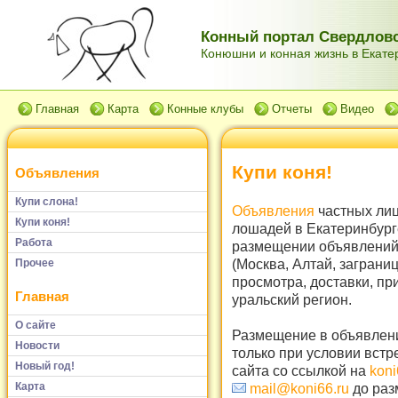
Конный портал Свердловс
Конюшни и конная жизнь в Екатер
Главная
Карта
Конные клубы
Отчеты
Видео
Купи коня!
Объявления
Купи слона!
Объявления
частных лиц
Купи коня!
лошадей в Екатеринбург
Работа
размещении объявлений 
(Москва, Алтай, заграни
Прочее
просмотра, доставки, пр
Главная
уральский регион.
О сайте
Размещение в объявлени
Новости
только при условии встр
Новый год!
сайта со ссылкой на
koni
Карта
mail@koni66.ru
до раз