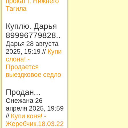
прокат г. Нижнего
Тагила
Куплю. Дарья
89996779828..
Дарья 28 августа
2025, 15:19 //
Купи
слона! -
Продается
выездковое седло
Продан...
Снежана 26
апреля 2025, 19:59
//
Купи коня! -
Жеребчик.18.03.22