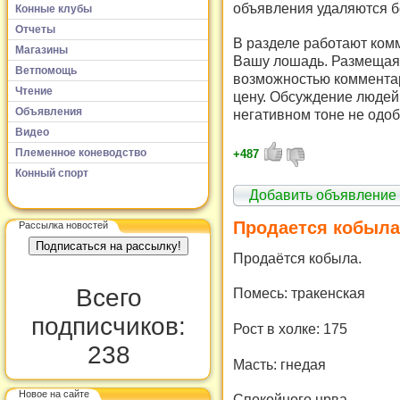
объявления удаляются б
Конные клубы
Отчеты
В разделе работают комм
Магазины
Вашу лошадь. Размещая 
Ветпомощь
возможностью комментар
Чтение
цену. Обсуждение людей 
Объявления
негативном тоне не одоб
Видео
Племенное коневодство
+487
Конный спорт
Добавить объявление
Продается кобыла
Рассылка новостей
Продаётся кобыла.
Всего
Помесь: тракенская
подписчиков:
Рост в холке: 175
238
Масть: гнедая
Новое на сайте
Спокойного нрва.