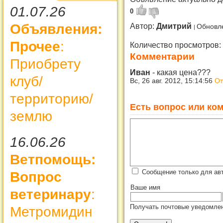
01.07.26
0
Объявления:
Автор:
Дмитрий
Обновл
Прочее
:
Количество просмотров:
Комментарии
Приобрету
Иван
-
какая цена???
клуб/
Вс, 26 авг. 2012, 15:14:56
От
территорию/
Есть вопрос или ком
землю
16.06.26
Ветпомощь:
Сообщение только для ав
Вопрос
Ваше имя
ветеринару
:
Получать почтовые уведомлен
Метромидин