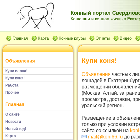
Конный портал Свердловс
Конюшни и конная жизнь в Екатер
Главная
Карта
Конные клубы
Отчеты
Видео
Купи коня!
Объявления
Купи слона!
Объявления
частных лиц
Купи коня!
лошадей в Екатеринбург
Работа
размещении объявлений 
(Москва, Алтай, заграни
Прочее
просмотра, доставки, пр
Главная
уральский регион.
О сайте
Размещение в объявлени
Новости
только при условии встр
Новый год!
сайта со ссылкой на
koni
Карта
mail@koni66.ru
до раз