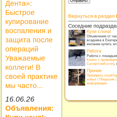
Дента»:
Быстрое
Вернуться в раздел
купирование
Соседние подразде
воспаления и
Купи слона!
Объявления от ча
защита после
всадника в Екатер
желании купить ил
операций
Работа
Работа с лошадьми
Уважаемые
Конюх с проживан
Сысертский р-он)
,
коллеги! В
Прочее
своей практике
Приобрету клуб/т
кобыл | Покрытие 
информация
.
мы часто...
16.06.26
Объявления: