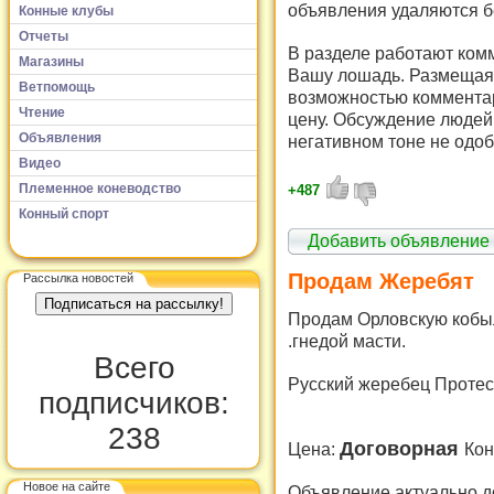
объявления удаляются б
Конные клубы
Отчеты
В разделе работают комм
Магазины
Вашу лошадь. Размещая 
Ветпомощь
возможностью комментар
Чтение
цену. Обсуждение людей 
Объявления
негативном тоне не одоб
Видео
Племенное коневодство
+487
Конный спорт
Добавить объявление
Продам Жеребят
Рассылка новостей
Продам Орловскую кобылу
.гнедой масти.
Всего
Русский жеребец Протест
подписчиков:
238
Договорная
Цена:
Кон
Новое на сайте
Объявление актуально д