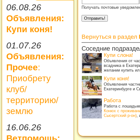
06.08.26
Получать почтовые уведомлен
Объявления:
Купи коня!
Вернуться в раздел
01.07.26
Соседние подразде
Объявления:
Купи слона!
Объявления от ча
Прочее
:
всадника в Екатер
желании купить ил
Приобрету
Купи коня!
Объявления частны
клуб/
Екатеринбурге и С
территорию/
Работа
Работа с лошадьми
землю
Конюх с проживан
Сысертский р-он)
,
16.06.26
Ветпомощь: