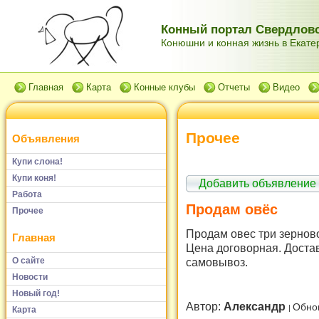
Конный портал Свердловс
Конюшни и конная жизнь в Екатер
Главная
Карта
Конные клубы
Отчеты
Видео
Прочее
Объявления
Купи слона!
Купи коня!
Добавить объявление
Работа
Продам овёс
Прочее
Продам овес три зернов
Главная
Цена договорная. Доста
О сайте
самовывоз.
Новости
Новый год!
Автор:
Александр
Обно
Карта