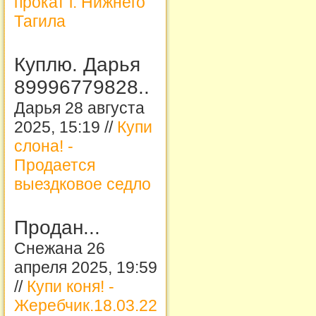
прокат г. Нижнего
Тагила
Куплю. Дарья
89996779828..
Дарья 28 августа
2025, 15:19 //
Купи
слона! -
Продается
выездковое седло
Продан...
Снежана 26
апреля 2025, 19:59
//
Купи коня! -
Жеребчик.18.03.22