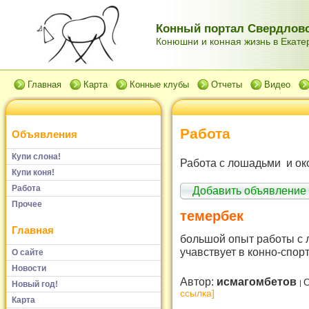
Конный портал Свердловс
Конюшни и конная жизнь в Екатер
Главная
Карта
Конные клубы
Отчеты
Видео
Работа
Объявления
Купи слона!
Работа с лошадьми и ок
Купи коня!
Работа
Добавить объявление
Прочее
темербек
Главная
большой опыт работы с 
учавствует в конно-спо
О сайте
Новости
Автор:
исмагомбетов
О
Новый год!
ссылка]
Карта