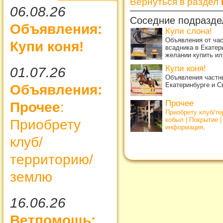
Вернуться в раздел
06.08.26
Соседние подразде
Объявления:
Купи слона!
Объявления от ча
Купи коня!
всадника в Екатер
желании купить ил
Купи коня!
01.07.26
Объявления частны
Екатеринбурге и С
Объявления:
Прочее
Прочее
:
Приобрету клуб/т
кобыл | Покрытие 
Приобрету
информация
.
клуб/
территорию/
землю
16.06.26
Ветпомощь: