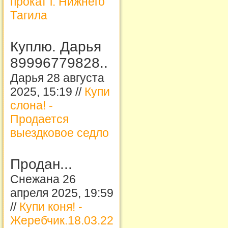
прокат г. Нижнего
Тагила
Куплю. Дарья
89996779828..
Дарья 28 августа
2025, 15:19 //
Купи
слона! -
Продается
выездковое седло
Продан...
Снежана 26
апреля 2025, 19:59
//
Купи коня! -
Жеребчик.18.03.22