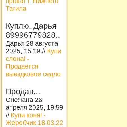
прокат г. Нижнего
Тагила
Куплю. Дарья
89996779828..
Дарья 28 августа
2025, 15:19 //
Купи
слона! -
Продается
выездковое седло
Продан...
Снежана 26
апреля 2025, 19:59
//
Купи коня! -
Жеребчик.18.03.22