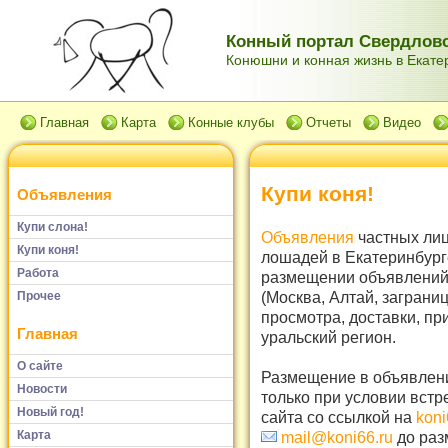
Конный портал Свердловс
Конюшни и конная жизнь в Екатер
Главная
Карта
Конные клубы
Отчеты
Видео
Купи коня!
Объявления
Купи слона!
Объявления
частных лиц
Купи коня!
лошадей в Екатеринбург
Работа
размещении объявлений 
(Москва, Алтай, заграни
Прочее
просмотра, доставки, пр
Главная
уральский регион.
О сайте
Размещение в объявлени
Новости
только при условии встр
Новый год!
сайта со ссылкой на
koni
Карта
mail@koni66.ru
до раз