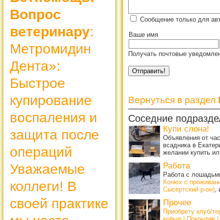
Вопрос
Сообщение только для ав
ветеринару
:
Ваше имя
Метромидин
Получать почтовые уведомлен
Дента»:
Быстрое
купирование
Вернуться в раздел
воспаления и
Соседние подразде
Купи слона!
защита после
Объявления от ча
всадника в Екатер
операций
желании купить ил
Работа
Уважаемые
Работа с лошадьми
Конюх с проживан
коллеги! В
Сысертский р-он)
,
своей практике
Прочее
Приобрету клуб/т
кобыл | Покрытие 