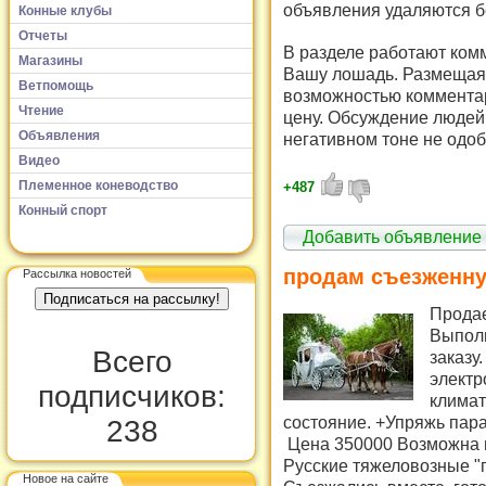
объявления удаляются б
Конные клубы
Отчеты
В разделе работают комм
Магазины
Вашу лошадь. Размещая 
Ветпомощь
возможностью комментар
Чтение
цену. Обсуждение людей 
Объявления
негативном тоне не одоб
Видео
Племенное коневодство
+487
Конный спорт
Добавить объявление
продам съезженну
Рассылка новостей
Продае
Выпол
Всего
заказу
электр
подписчиков:
климат
состояние. +Упряжь пара
238
Цена 350000 Возможна п
Русские тяжеловозные "
Новое на сайте