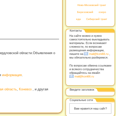
Ново-Московский тракт
Березовский
озеро
еда
Сибирский тракт
Контакты
На сайте можно и нужно
самостоятельно выкладывать
материалы. Если возникают
сложности, по вопросам
размещения информации,
вердловской области.Объявления о
пишите на
mail@koni66.ru
,
мы обязательно разберемся.
По вопросам обмена ссылками
и всякого сотрудничества
обращайтесь на емайл
ая
информация
.
mail@koni66.ru
ая область
,
Коневоз
, и другая
Введите заголовок
Социальные сети
Вам нравится наш сайт?