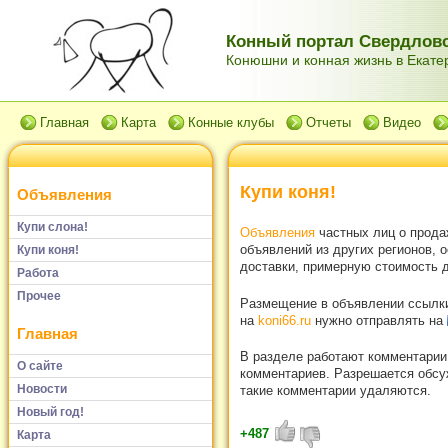
Конный портал Свердловс
Конюшни и конная жизнь в Екатер
Главная
Карта
Конные клубы
Отчеты
Видео
Купи коня!
Объявления
Купи слона!
Объявления
частных лиц о прода
объявлений из других регионов, 
Купи коня!
доставки, примерную стоимость д
Работа
Прочее
Размещение в объявлении ссылки 
на
koni66.ru
нужно отправлять на
Главная
В разделе работают комментарии
О сайте
комментариев. Разрешается обсуж
Новости
такие комментарии удаляются.
Новый год!
+487
Карта