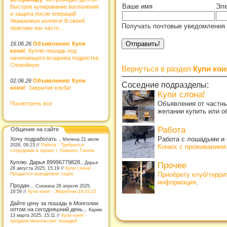
Ваше имя
Эле
Быстрое купирование воспаления
и защита после операций
Уважаемые коллеги! В своей
Получать почтовые уведомления 
практике мы часто...
16.06.26
Объявления: Купи
коня!
: Куплю лошадь под
начинающего всадника подростка.
Спокойную
Вернуться в раздел
Купи кон
02.06.26
Объявления: Купи
Соседние подразделы:
коня!
: Закрытие клуба!
Купи слона!
Объявления от частны
Посмотреть все
желании купить или о
Работа
Общение на сайте
Работа с лошадьми и 
Хочу подработать ..
Милена 21 июля
2026, 09:23 //
Работа - Требуются
Конюх с проживанием
сотрудники в прокат г. Нижнего Тагила
Куплю. Дарья 89996779828..
Дарья
Прочее
28 августа 2025, 15:19 //
Купи слона! -
Приобрету клуб/терр
Продается выездковое седло
информация
.
Продан...
Снежана 26 апреля 2025,
19:59 //
Купи коня! - Жеребчик.18.03.22
Дайте цену за лошадь в Монголии
оптом на сегодняшний день...
Карим
13 марта 2025, 15:11 //
Купи коня! -
продаем монгольских лошадей