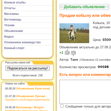
Конные клубы
Добавить объявление
Отчеты
Магазины
Продам кобылу или обме
Ветпомощь
Кобыла, 10 
Чтение
под детьми 
Объявления
Видео
6500
Цена:
Племенное коневодство
Объявление актуально до 27.09.2
Конный спорт
+1
Автор:
Таня
Обновлено 13 сентября
Рассылка новостей
Количество просмотров:
Есть вопрос или комментар
Всего подписчиков: 238
Новое на сайте
06.08.26
Объявления: Купи коня!
01.07.26
Объявления: Прочее
:
Приобрету клуб/территорию/землю
Сообщение только для автора
16.06.26
Ветпомощь: Вопрос
ветеринару
: Метромидин Дента»: