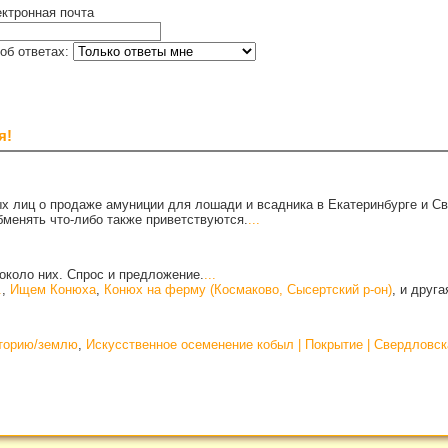
ктронная почта
об ответах:
я!
х лиц о продаже амуниции для лошади и всадника в Екатеринбурге и С
бменять что-либо также приветствуются.
...
около них. Спрос и предложение.
...
.
,
Ищем Конюха
,
Конюх на ферму (Космаково, Сысертский р-он)
, и друг
иторию/землю
,
Искусственное осеменение кобыл | Покрытие | Свердловск