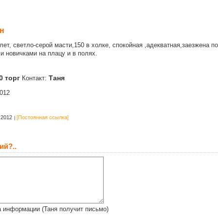
н
лет, светло-серой масти,150 в холке, спокойная ,адекватная,заезжена п
и новичками на плацу и в полях.
0 торг
Таня
Контакт:
012
 2012
[Постоянная ссылка]
ий?..
 информации (Таня получит письмо)