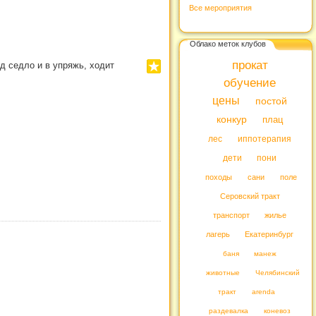
Все мероприятия
Облако меток клубов
прокат
од седло и в упряжь, ходит
обучение
цены
постой
конкур
плац
лес
иппотерапия
дети
пони
походы
сани
поле
Серовский тракт
транспорт
жилье
лагерь
Екатеринбург
баня
манеж
животные
Челябинский
тракт
arenda
раздевалка
коневоз