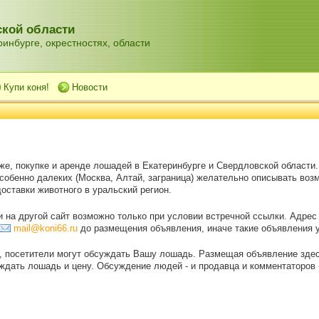
кой области
инбурге, окрестностях, области
Купи коня!
Новости
же, покупке и аренде лошадей в Екатеринбурге и Свердловской области
особенно далеких (Москва, Алтай, заграница) желательно описывать воз
оставки животного в уральский регион.
на другой сайт возможно только при условии встречной ссылки. Адрес
mail@koni66.ru
до размещения объявления, иначе такие объявления 
, посетители могут обсуждать Вашу лошадь. Размещая объявление зде
дать лошадь и цену. Обсуждение людей - и продавца и комментаторов - 