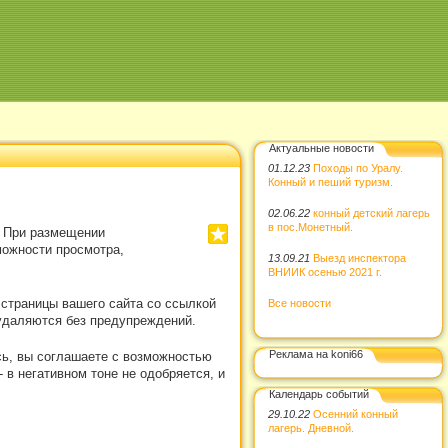
Актуальные новости
01.12.23
Походы по Уралу.
Конный и пеший туризм.
02.06.22
конный детский лагерь
в пос.Монетный.
. При размещении
можности просмотра,
13.09.21
Выезд инспектора
ВНИИК осенью 2021 г.
 страницы вашего сайта со ссылкой
Все новости
удаляются без предупреждений.
Реклама на koni66
сь, вы соглашаете с возможностью
в негативном тоне не одобряется, и
Календарь событий
29.10.22
Осенний конный
лагерь. Дневной.