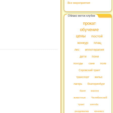
Все мероприятия
Облако меток клубов
прокат
обучение
цены
постой
конкур
плац
лес
иппотерапия
дети
пони
походы
сани
поле
Серовский тракт
транспорт
жилье
лагерь
Екатеринбург
баня
манеж
животные
Челябинский
тракт
arenda
раздевалка
коневоз