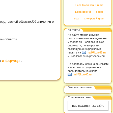
Ново-Московский тракт
Березовский
озеро
еда
Сибирский тракт
вердловской области.Объявления о
Контакты
На сайте можно и нужно
самостоятельно выкладывать
ой области.
...
материалы. Если возникают
сложности, по вопросам
размещения информации,
пишите на
mail@koni66.ru
,
мы обязательно разберемся.
ая
информация
.
По вопросам обмена ссылками
и всякого сотрудничества
обращайтесь на емайл
mail@koni66.ru
Введите заголовок
Социальные сети
Вам нравится наш сайт?