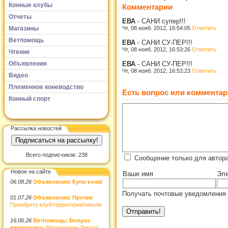
Конные клубы
Комментарии
Отчеты
ЕВА
-
САНИ супер!!!
Чт, 08 нояб. 2012, 16:54:05
Ответить
Магазины
Ветпомощь
ЕВА
-
САНИ СУ-ПЕР!!!
Чт, 08 нояб. 2012, 16:53:26
Ответить
Чтение
ЕВА
-
САНИ СУ-ПЕР!!!
Объявления
Чт, 08 нояб. 2012, 16:53:23
Ответить
Видео
Племенное коневодство
Есть вопрос или комментар
Конный спорт
Рассылка новостей
Всего подписчиков: 238
Сообщение только для автор
Новое на сайте
Ваше имя
Эле
06.08.26
Объявления: Купи коня!
Получать почтовые уведомления 
01.07.26
Объявления: Прочее
:
Приобрету клуб/территорию/землю
16.06.26
Ветпомощь: Вопрос
ветеринару
: Метромидин Дента»: