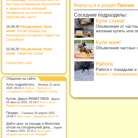
Быстрое купирование воспаления
Вернуться в раздел
Прочее
и защита после операций
Уважаемые коллеги! В своей
Соседние подразделы:
практике мы часто...
Купи слона!
Объявления от частны
16.06.26
Объявления: Купи
желании купить или о
коня!
: Куплю лошадь под
начинающего всадника подростка.
Спокойную
Купи коня!
Объявления частных л
02.06.26
Объявления: Купи
коня!
: Закрытие клуба!
Посмотреть все
Работа
Работа с лошадьми и 
Конюх с проживанием
Общение на сайте
Хочу подработать ..
Милена 21 июля
2026, 09:23 //
Работа - Требуются
сотрудники в прокат г. Нижнего Тагила
Куплю. Дарья 89996779828..
Дарья
28 августа 2025, 15:19 //
Купи слона! -
Продается выездковое седло
Продан...
Снежана 26 апреля 2025,
19:59 //
Купи коня! - Жеребчик.18.03.22
Дайте цену за лошадь в Монголии
оптом на сегодняшний день...
Карим
13 марта 2025, 15:11 //
Купи коня! -
продаем монгольских лошадей