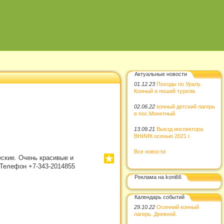
Актуальные новости
01.12.23
Походы по Уралу.
Конный и пеший туризм.
02.06.22
конный детский лагерь
в пос.Монетный.
13.09.21
Выезд инспектора
ВНИИК осенью 2021 г.
Все новости
ские. Очень красивые и
. Телефон +7-343-2014855
Реклама на koni66
Календарь событий
29.10.22
Осенний конный
лагерь. Дневной.