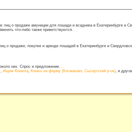
х лиц о продаже амуниции для лошади и всадника в Екатеринбурге и С
бменять что-либо также приветствуются.
...
иц о продаже, покупке и аренде лошадей в Екатеринбурге и Свердловск
около них. Спрос и предложение.
...
.
,
Ищем Конюха
,
Конюх на ферму (Космаково, Сысертский р-он)
, и друг