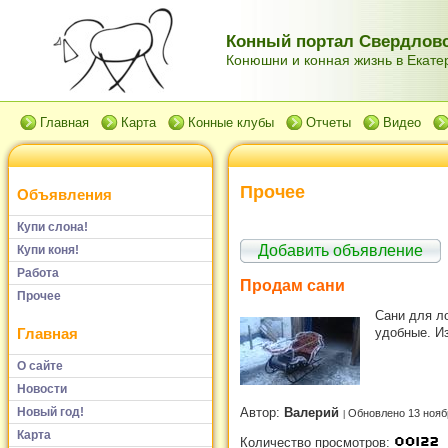
Конный портал Свердловс
Конюшни и конная жизнь в Екатер
Главная
Карта
Конные клубы
Отчеты
Видео
Прочее
Объявления
Купи слона!
Добавить объявление
Купи коня!
Работа
Продам сани
Прочее
Сани для л
удобные. Из
Главная
О сайте
Новости
Новый год!
Автор:
Валерий
Обновлено 13 нояб
Карта
Количество просмотров: