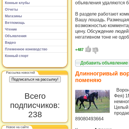
объявления удаляются б
Конные клубы
Отчеты
В разделе работают комм
Магазины
Вашу лошадь. Размещая 
Ветпомощь
возможностью комментар
Чтение
цену. Обсуждение людей 
Объявления
негативном тоне не одоб
Видео
Племенное коневодство
+487
Конный спорт
Добавить объявление
Длинногривый вор
Рассылка новостей
поменяю
Ворон
Всего
Фея) 1
немног
подписчиков:
Целый 
238
продае
89080493664
Новое на сайте