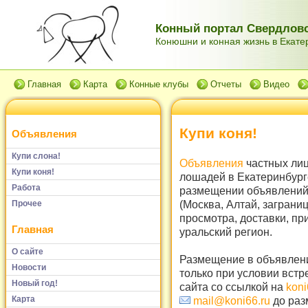
Конный портал Свердловс
Конюшни и конная жизнь в Екатер
Главная
Карта
Конные клубы
Отчеты
Видео
Купи коня!
Объявления
Купи слона!
Объявления
частных лиц
Купи коня!
лошадей в Екатеринбург
Работа
размещении объявлений 
(Москва, Алтай, заграни
Прочее
просмотра, доставки, пр
Главная
уральский регион.
О сайте
Размещение в объявлени
Новости
только при условии встр
Новый год!
сайта со ссылкой на
koni
Карта
mail@koni66.ru
до раз