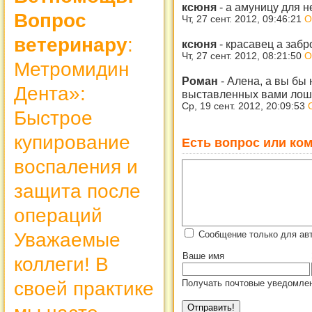
ксюня
-
а амуницу для н
Вопрос
Чт, 27 сент. 2012, 09:46:21
О
ветеринару
:
ксюня
-
красавец а заб
Чт, 27 сент. 2012, 08:21:50
О
Метромидин
Роман
-
Алена, а вы бы 
Дента»:
выставленных вами ло
Ср, 19 сент. 2012, 20:09:53
Быстрое
купирование
Есть вопрос или ком
воспаления и
защита после
операций
Сообщение только для ав
Уважаемые
Ваше имя
коллеги! В
Получать почтовые уведомлен
своей практике