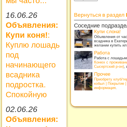
мы часто...
16.06.26
Вернуться в раздел
Объявления:
Соседние подразде
Купи слона!
Купи коня!
:
Объявления от ча
всадника в Екатер
Куплю лошадь
желании купить ил
Работа
под
Работа с лошадьми
Конюх с проживан
начинающего
Сысертский р-он)
,
всадника
Прочее
Приобрету клуб/т
подростка.
кобыл | Покрытие 
информация
.
Спокойную
02.06.26
Объявления: