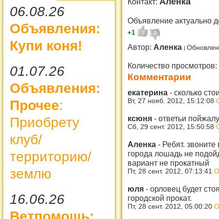
Аленка
Контакт:
06.08.26
Объявление актуально д
Объявления:
+1
Купи коня!
Автор:
Аленка
Обновлен
Количество просмотров:
01.07.26
Комментарии
Объявления:
екатерина
-
сколько стои
Вт, 27 нояб. 2012, 15:12:08
Прочее
:
ксюня
-
ответьи пойжалу
Приобрету
Сб, 29 сент. 2012, 15:50:58
клуб/
Аленка
-
Ребят. звоните
территорию/
города лошадь не подойде
вариант не прокатный
землю
Пт, 28 сент. 2012, 07:13:41
О
юля
-
орловец будет стоя
16.06.26
городской прокат.
Пт, 28 сент. 2012, 05:00:20
О
Ветпомощь: