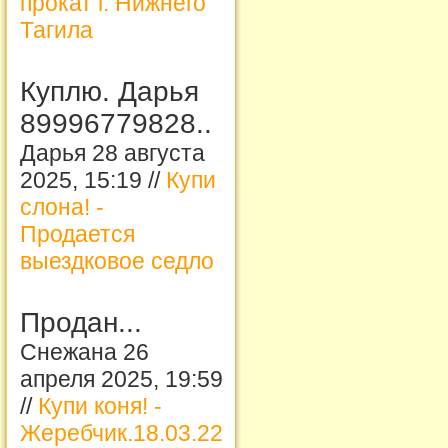
прокат г. Нижнего
Тагила
Куплю. Дарья
89996779828..
Дарья 28 августа
2025, 15:19 //
Купи
слона! -
Продается
выездковое седло
Продан...
Снежана 26
апреля 2025, 19:59
//
Купи коня! -
Жеребчик.18.03.22