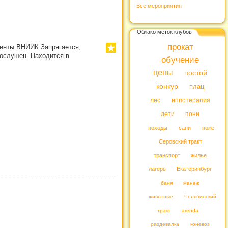
Все мероприятия
Облако меток клубов
прокат
ументы ВНИИК.Запрягается,
послушен. Находится в
обучение
цены
постой
конкур
плац
лес
иппотерапия
дети
пони
походы
сани
поле
Серовский тракт
транспорт
жилье
лагерь
Екатеринбург
баня
манеж
животные
Челябинский
тракт
arenda
раздевалка
коневоз