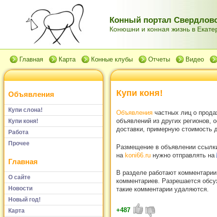
Конный портал Свердловс
Конюшни и конная жизнь в Екатер
Главная
Карта
Конные клубы
Отчеты
Видео
Купи коня!
Объявления
Купи слона!
Объявления
частных лиц о прода
объявлений из других регионов, 
Купи коня!
доставки, примерную стоимость д
Работа
Прочее
Размещение в объявлении ссылки 
на
koni66.ru
нужно отправлять на
Главная
В разделе работают комментарии
О сайте
комментариев. Разрешается обсуж
Новости
такие комментарии удаляются.
Новый год!
+487
Карта