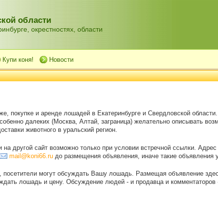
кой области
инбурге, окрестностях, области
Купи коня!
Новости
же, покупке и аренде лошадей в Екатеринбурге и Свердловской области
особенно далеких (Москва, Алтай, заграница) желательно описывать воз
оставки животного в уральский регион.
на другой сайт возможно только при условии встречной ссылки. Адрес
mail@koni66.ru
до размещения объявления, иначе такие объявления 
, посетители могут обсуждать Вашу лошадь. Размещая объявление зде
дать лошадь и цену. Обсуждение людей - и продавца и комментаторов - 