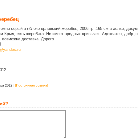
жеребец
емно серый в яблоко орловский жеребец. 2006 гр .165 см в холке, док
м.Крыл, есть жеребята. Не имеет вредных привычек. Адекватен, добр ,
. возможна доставка. Дорого
4
@yandex.ru
012
ря 2012
[Постоянная ссылка]
ий?..