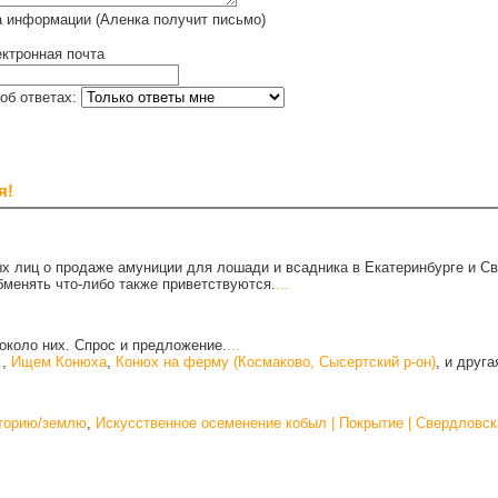
а информации (Аленка получит письмо)
ктронная почта
об ответах:
я!
х лиц о продаже амуниции для лошади и всадника в Екатеринбурге и С
бменять что-либо также приветствуются.
...
около них. Спрос и предложение.
...
.
,
Ищем Конюха
,
Конюх на ферму (Космаково, Сысертский р-он)
, и друг
иторию/землю
,
Искусственное осеменение кобыл | Покрытие | Свердловск