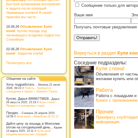
Быстрое купирование воспаления
Сообщение только для автор
и защита после операций
Уважаемые коллеги! В своей
Ваше имя
Эле
практике мы часто...
16.06.26
Объявления: Купи
Получать почтовые уведомления 
коня!
: Куплю лошадь под
начинающего всадника подростка.
Спокойную
02.06.26
Объявления: Купи
Вернуться в раздел
Купи кон
коня!
: Закрытие клуба!
Соседние подразделы:
Посмотреть все
Купи слона!
Объявления от частны
желании купить или о
Общение на сайте
Хочу подработать ..
Милена 21 июля
2026, 09:23 //
Работа - Требуются
Работа
сотрудники в прокат г. Нижнего Тагила
Работа с лошадьми и 
Куплю. Дарья 89996779828..
Дарья
Конюх с проживанием
28 августа 2025, 15:19 //
Купи слона! -
Продается выездковое седло
Прочее
Продан...
Снежана 26 апреля 2025,
19:59 //
Купи коня! - Жеребчик.18.03.22
Приобрету клуб/терр
информация
.
Дайте цену за лошадь в Монголии
оптом на сегодняшний день...
Карим
13 марта 2025, 15:11 //
Купи коня! -
продаем монгольских лошадей