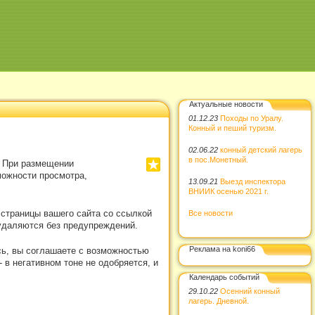
Актуальные новости
01.12.23
Походы по Уралу.
Конный и пеший туризм.
02.06.22
конный детский лагерь
в пос.Монетный.
. При размещении
можности просмотра,
13.09.21
Выезд инспектора
ВНИИК осенью 2021 г.
 страницы вашего сайта со ссылкой
Все новости
удаляются без предупреждений.
Реклама на koni66
сь, вы соглашаете с возможностью
в негативном тоне не одобряется, и
Календарь событий
29.10.22
Осенний конный
лагерь. Дневной.