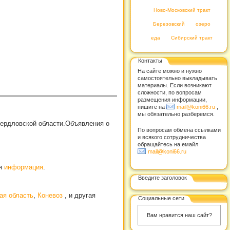
Ново-Московский тракт
Березовский
озеро
еда
Сибирский тракт
Контакты
На сайте можно и нужно
самостоятельно выкладывать
материалы. Если возникают
сложности, по вопросам
размещения информации,
пишите на
mail@koni66.ru
,
мы обязательно разберемся.
вердловской области.Объявления о
По вопросам обмена ссылками
и всякого сотрудничества
обращайтесь на емайл
mail@koni66.ru
ая
информация
.
Введите заголовок
ая область
,
Коневоз
, и другая
Социальные сети
Вам нравится наш сайт?