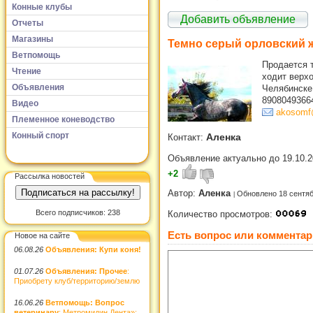
Конные клубы
Добавить объявление
Отчеты
Магазины
Темно серый орловский 
Ветпомощь
Продается т
Чтение
ходит верхо
Объявления
Челябинске
8908049366
Видео
akosomf
Племенное коневодство
Конный спорт
Аленка
Контакт:
Объявление актуально до 19.10.2
+2
Рассылка новостей
Автор:
Аленка
Обновлено 18 сентяб
Всего подписчиков: 238
Количество просмотров:
Есть вопрос или комментар
Новое на сайте
06.08.26
Объявления: Купи коня!
01.07.26
Объявления: Прочее
:
Приобрету клуб/территорию/землю
16.06.26
Ветпомощь: Вопрос
ветеринару
: Метромидин Дента»: