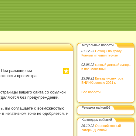
Актуальные новости
01.12.23
Походы по Уралу.
Конный и пеший туризм.
02.06.22
конный детский лагерь
в пос.Монетный.
. При размещении
можности просмотра,
13.09.21
Выезд инспектора
ВНИИК осенью 2021 г.
 страницы вашего сайта со ссылкой
Все новости
удаляются без предупреждений.
Реклама на koni66
сь, вы соглашаете с возможностью
в негативном тоне не одобряется, и
Календарь событий
29.10.22
Осенний конный
лагерь. Дневной.