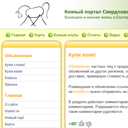
Конный портал Свердловс
Конюшни и конная жизнь в Екатер
Главная
Карта
Конные клубы
Отчеты
Видео
Купи коня!
Объявления
Купи слона!
Объявления
частных лиц о прода
объявлений из других регионов, 
Купи коня!
доставки, примерную стоимость д
Работа
Прочее
Размещение в объявлении ссылки 
на
koni66.ru
нужно отправлять на
Главная
В разделе работают комментарии
О сайте
комментариев. Разрешается обсуж
Новости
такие комментарии удаляются.
Новый год!
+487
Карта