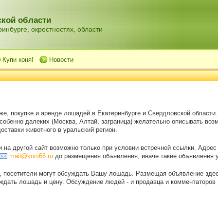
кой области
инбурге, окрестностях, области
Купи коня!
Новости
же, покупке и аренде лошадей в Екатеринбурге и Свердловской области
особенно далеких (Москва, Алтай, заграница) желательно описывать воз
оставки животного в уральский регион.
на другой сайт возможно только при условии встречной ссылки. Адрес
mail@koni66.ru
до размещения объявления, иначе такие объявления 
, посетители могут обсуждать Вашу лошадь. Размещая объявление зде
дать лошадь и цену. Обсуждение людей - и продавца и комментаторов - 