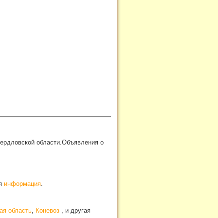
вердловской области.Объявления о
ая
информация
.
ая область
,
Коневоз
, и другая