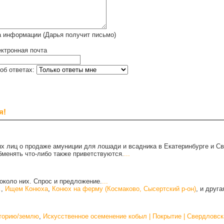
а информации (Дарья получит письмо)
ктронная почта
об ответах:
я!
х лиц о продаже амуниции для лошади и всадника в Екатеринбурге и С
бменять что-либо также приветствуются.
...
около них. Спрос и предложение.
...
.
,
Ищем Конюха
,
Конюх на ферму (Космаково, Сысертский р-он)
, и друг
иторию/землю
,
Искусственное осеменение кобыл | Покрытие | Свердловск