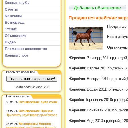
Конные клубы
Добавить объявление
Отчеты
Магазины
Продаются арабские жер
Ветпомощь
Предлагаю 
Чтение
Объявления
Все с доку
Видео
Организуем 
Племенное коневодство
Конный спорт
Жеребчик Элигерр,2011г.р,гнедой
Жеребчик Варган 2011г.р,серый,8
Рассылка новостей
Жеребчик Визард 2011 г.р,рыжий,
Всего подписчиков: 238
Жеребчик Водан 2011г.р,гнедой, 
Новое на сайте
Жеребец Терновник 2010г.р,гнедой
06.08.26
Объявления: Купи коня!
Жеребчик Бонвиван 2010г.р, рыжи
01.07.26
Объявления: Прочее
:
Приобрету клуб/территорию/землю
Жеребчик Аэд 2010 г.р,серый, 120
16.06.26
Ветпомощь: Вопрос
ветеринару
: Метромидин Дента»: