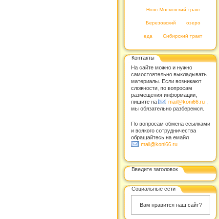
Ново-Московский тракт
Березовский
озеро
еда
Сибирский тракт
Контакты
На сайте можно и нужно
самостоятельно выкладывать
материалы. Если возникают
сложности, по вопросам
размещения информации,
пишите на
mail@koni66.ru
,
мы обязательно разберемся.
По вопросам обмена ссылками
и всякого сотрудничества
обращайтесь на емайл
mail@koni66.ru
Введите заголовок
Социальные сети
Вам нравится наш сайт?