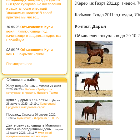
Жеребчик Гаэрт 2011г.р, гнедой, 7
Быстрое купирование воспаления
и защита после операций
Уважаемые коллеги! В своей
Кобылка Гхада 2011г.р,гнедая, 70
практике мы часто...
Дарья
Контакт:
16.06.26
Объявления: Купи
коня!
: Куплю лошадь под
Объявление актуально до 29.10.2
начинающего всадника подростка.
Спокойную
02.06.26
Объявления: Купи
коня!
: Закрытие клуба!
Посмотреть все
Общение на сайте
Хочу подработать ..
Милена 21 июля
2026, 09:23 //
Работа - Требуются
сотрудники в прокат г. Нижнего Тагила
Куплю. Дарья 89996779828..
Дарья
28 августа 2025, 15:19 //
Купи слона! -
Продается выездковое седло
Продан...
Снежана 26 апреля 2025,
19:59 //
Купи коня! - Жеребчик.18.03.22
Дайте цену за лошадь в Монголии
оптом на сегодняшний день...
Карим
13 марта 2025, 15:11 //
Купи коня! -
продаем монгольских лошадей