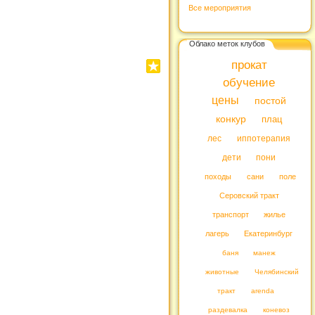
Все мероприятия
Облако меток клубов
прокат
обучение
цены
постой
конкур
плац
лес
иппотерапия
дети
пони
походы
сани
поле
Серовский тракт
транспорт
жилье
лагерь
Екатеринбург
баня
манеж
животные
Челябинский
тракт
arenda
раздевалка
коневоз