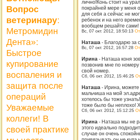
лично!Конь стоит на ура
Вопрос
покрайней мере у меня о
для себя а сейчас не мо
ветеринару
:
ребенок и на него време
вообщем решайте сами!
Метромидин
Вс, 07 окт. 2012, 18:50:13
От
Дента»:
Наташа
-
Благодарю за с
Вс, 07 окт. 2012, 16:57:28
От
Быстрое
Ирина
-
Наташа коня зов
купирование
позвонив мне по номеру
свой номер.
воспаления и
Сб, 06 окт. 2012, 15:46:25
От
защита после
Наташа
-
Ирина, можете
мальчиша на мой эл.адр
операций
хотелось бы тоже узнать
тоже было бы неплохо! Х
Уважаемые
Сб, 06 окт. 2012, 15:12:25
От
коллеги! В
Ирина
-
Наташа мы не р
своей практике
этого идеально подходит
случае он очень спокой
привязывать он не куда 