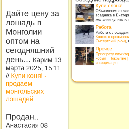
Купи слона!
Объявления от ча
Дайте цену за
всадника в Екатер
желании купить ил
лошадь в
Работа
Монголии
Работа с лошадьми
Конюх с проживан
оптом на
Сысертский р-он)
,
сегодняшний
Прочее
Приобрету клуб/т
день...
кобыл | Покрытие 
Карим 13
информация
.
марта 2025, 15:11
//
Купи коня! -
продаем
монгольских
лошадей
Продан..
Анастасия 08