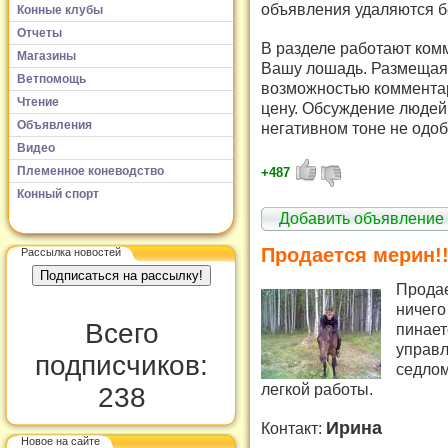
объявления удаляются б
Конные клубы
Отчеты
В разделе работают комм
Магазины
Вашу лошадь. Размещая 
Ветпомощь
возможностью комментар
Чтение
цену. Обсуждение людей 
Объявления
негативном тоне не одоб
Видео
Племенное коневодство
+487
Конный спорт
Добавить объявление
Продается мерин!!
Рассылка новостей
Продае
ничего
Всего
пинает
управл
подписчиков:
седлом
легкой работы.
238
Ирина
Контакт:
Новое на сайте