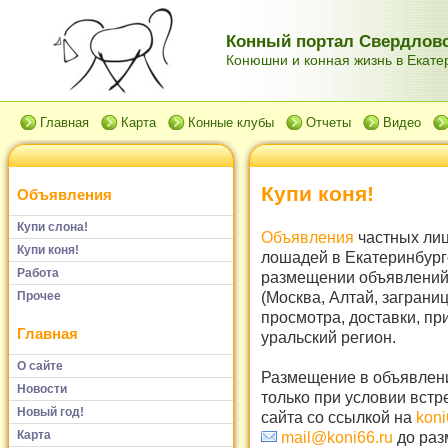
Конный портал Свердловс
Конюшни и конная жизнь в Екатер
Главная
Карта
Конные клубы
Отчеты
Видео
Купи коня!
Объявления
Купи слона!
Объявления
частных лиц
Купи коня!
лошадей в Екатеринбург
Работа
размещении объявлений 
(Москва, Алтай, заграни
Прочее
просмотра, доставки, пр
Главная
уральский регион.
О сайте
Размещение в объявлени
Новости
только при условии встр
Новый год!
сайта со ссылкой на
koni
Карта
mail@koni66.ru
до раз