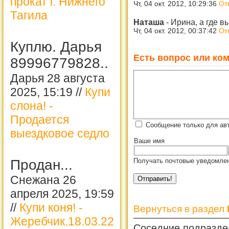
прокат г. Нижнего
Чт, 04 окт. 2012, 10:29:36
От
Тагила
Наташа
-
Ирина, а где в
Чт, 04 окт. 2012, 00:37:42
От
Куплю. Дарья
Есть вопрос или ком
89996779828..
Дарья 28 августа
2025, 15:19 //
Купи
слона! -
Продается
Сообщение только для ав
выездковое седло
Ваше имя
Получать почтовые уведомлен
Продан...
Снежана 26
апреля 2025, 19:59
//
Купи коня! -
Вернуться в раздел
Жеребчик.18.03.22
Соседние подразде