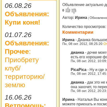
06.08.26
Объявление актуально д
0
Объявления:
Автор:
Ирина
Обновлено
Купи коня!
Количество просмотров:
Комментарии
01.07.26
Ирина
-
Дианка большое 
Объявления:
Пн, 08 окт. 2012, 08:25:20
От
Прочее
:
дианка
-
дочке моег
есть его хорошие фо
Приобрету
Пн, 08 окт. 2012, 10:0
клуб/
PicaPica
-
Ну и где 
Пн, 08 окт. 2012, 17:4
территорию/
дианка
-
дак это не 
землю
она захочет, то пере
Пн, 08 окт. 2012, 20:2
16.06.26
Ирина
-
Наталья Вы кон
можете приехать и посмо
Ветпомощь: