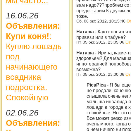
мы часто...
вам надо???проблем со 
предоставим.К другим л
16.06.26
тоже.
Сб, 06 окт. 2012, 10:15:46
От
Объявления:
Наташа
-
Как относится 
Купи коня!
:
привязи или в табуне?
Пт, 05 окт. 2012, 23:05:06
От
Куплю лошадь
Наташа
-
Ирина, какие-т
под
здоровьем? Для малыша
иппотерапией попробова
начинающего
возможна?
Пт, 05 окт. 2012, 23:00:36
От
всадника
PicaPica
-
Я бы еще
подростка.
не продали, конечно
Спокойную
слышала очень непл
малыша инвалида я 
лошади в городе в 
02.06.26
спокойные. Но это 
Все может резко из
Объявления:
очень много, когда 
о нем ничего ни пло