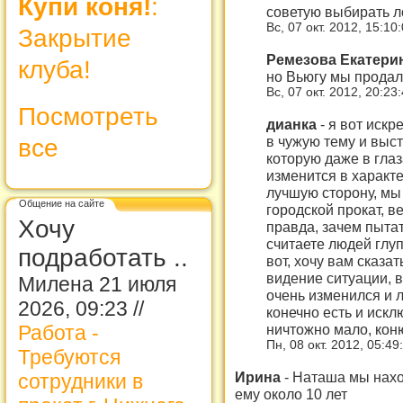
Купи коня!
:
советую выбирать л
Вс, 07 окт. 2012, 15:10
Закрытие
Ремезова Екатери
клуба!
но Вьюгу мы продал
Вс, 07 окт. 2012, 20:23
Посмотреть
дианка
-
я вот искр
в чужую тему и выс
все
которую даже в гла
изменится в характе
лучшую сторону, мы 
Общение на сайте
городской прокат, в
Хочу
правда, зачем пытат
считаете людей глуп
подработать ..
вот, хочу вам сказа
видение ситуации, 
Милена 21 июля
очень изменился и 
2026, 09:23 //
конечно есть и искл
Работа -
ничтожно мало, кон
Пн, 08 окт. 2012, 05:4
Требуются
Ирина
-
Наташа мы нахо
сотрудники в
ему около 10 лет