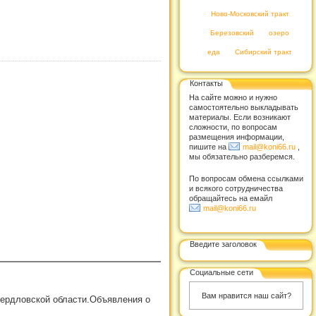
Ново-Московский тракт
Березовский
озеро
еда
Сибирский тракт
Контакты
На сайте можно и нужно
самостоятельно выкладывать
материалы. Если возникают
сложности, по вопросам
размещения информации,
пишите на
mail@koni66.ru
,
мы обязательно разберемся.
По вопросам обмена ссылками
и всякого сотрудничества
обращайтесь на емайл
mail@koni66.ru
Введите заголовок
Социальные сети
Вам нравится наш сайт?
вердловской области.Объявления о