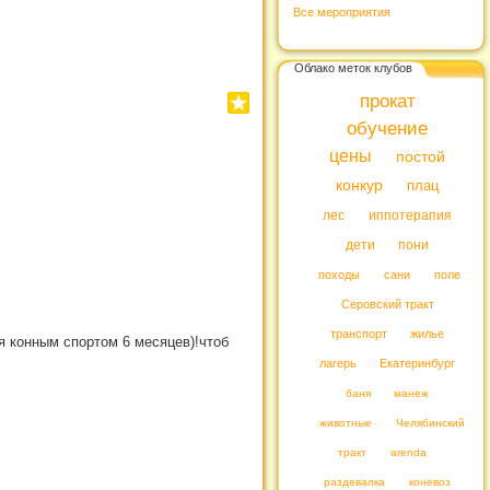
Все мероприятия
Облако меток клубов
прокат
обучение
цены
постой
конкур
плац
лес
иппотерапия
дети
пони
походы
сани
поле
Серовский тракт
транспорт
жилье
я конным спортом 6 месяцев)!чтоб
лагерь
Екатеринбург
баня
манеж
животные
Челябинский
тракт
arenda
раздевалка
коневоз