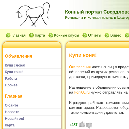
Конный портал Свердловс
Конюшни и конная жизнь в Екатер
Главная
Карта
Конные клубы
Отчеты
Видео
Купи коня!
Объявления
Купи слона!
Объявления
частных лиц о прода
объявлений из других регионов, 
Купи коня!
доставки, примерную стоимость д
Работа
Прочее
Размещение в объявлении ссылки 
на
koni66.ru
нужно отправлять на
Главная
В разделе работают комментарии
О сайте
комментариев. Разрешается обсуж
Новости
такие комментарии удаляются.
Новый год!
+487
Карта