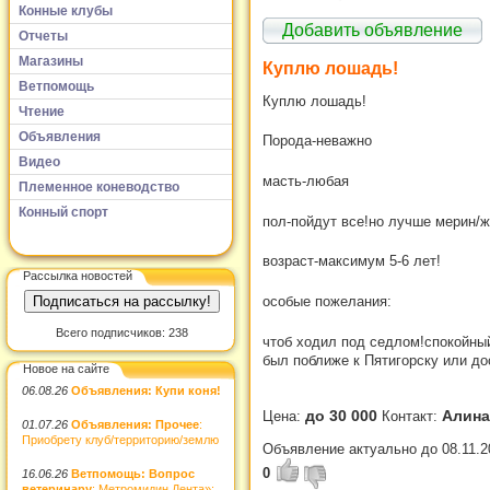
Конные клубы
Добавить объявление
Отчеты
Магазины
Куплю лошадь!
Ветпомощь
Куплю лошадь!
Чтение
Объявления
Порода-неважно
Видео
масть-любая
Племенное коневодство
Конный спорт
пол-пойдут все!но лучше мерин/
возраст-максимум 5-6 лет!
Рассылка новостей
особые пожелания:
Всего подписчиков: 238
чтоб ходил под седлом!спокойный
был поближе к Пятигорску или до
Новое на сайте
06.08.26
Объявления: Купи коня!
до 30 000
Алина
Цена:
Контакт:
01.07.26
Объявления: Прочее
:
Приобрету клуб/территорию/землю
Объявление актуально до 08.11.2
0
16.06.26
Ветпомощь: Вопрос
ветеринару
: Метромидин Дента»: