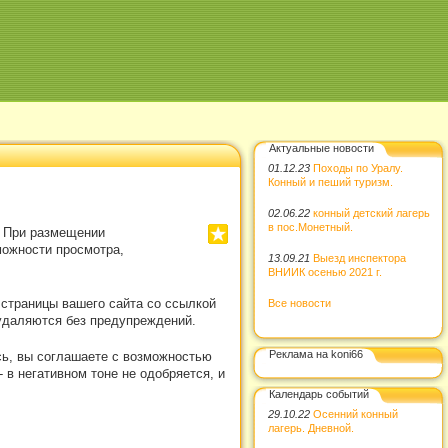
Актуальные новости
01.12.23
Походы по Уралу.
Конный и пеший туризм.
02.06.22
конный детский лагерь
в пос.Монетный.
. При размещении
можности просмотра,
13.09.21
Выезд инспектора
ВНИИК осенью 2021 г.
 страницы вашего сайта со ссылкой
Все новости
удаляются без предупреждений.
Реклама на koni66
сь, вы соглашаете с возможностью
в негативном тоне не одобряется, и
Календарь событий
29.10.22
Осенний конный
лагерь. Дневной.