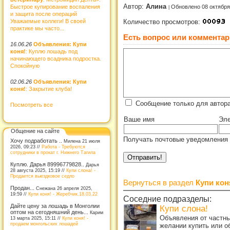
Автор:
Алина
Быстрое купирование воспаления
Обновлено 08 октября
и защита после операций
Уважаемые коллеги! В своей
Количество просмотров:
практике мы часто...
Есть вопрос или комментар
16.06.26
Объявления: Купи
коня!
: Куплю лошадь под
начинающего всадника подростка.
Спокойную
02.06.26
Объявления: Купи
коня!
: Закрытие клуба!
Сообщение только для автор
Посмотреть все
Ваше имя
Эле
Общение на сайте
Получать почтовые уведомления 
Хочу подработать ..
Милена 21 июля
2026, 09:23 //
Работа - Требуются
сотрудники в прокат г. Нижнего Тагила
Куплю. Дарья 89996779828..
Дарья
28 августа 2025, 15:19 //
Купи слона! -
Продается выездковое седло
Вернуться в раздел
Купи кон
Продан...
Снежана 26 апреля 2025,
19:59 //
Купи коня! - Жеребчик.18.03.22
Соседние подразделы:
Дайте цену за лошадь в Монголии
Купи слона!
оптом на сегодняшний день...
Карим
Объявления от частны
13 марта 2025, 15:11 //
Купи коня! -
продаем монгольских лошадей
желании купить или о