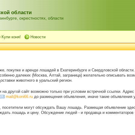
кой области
инбурге, окрестностях, области
Купи коня!
Новости
же, покупке и аренде лошадей в Екатеринбурге и Свердловской области
особенно далеких (Москва, Алтай, заграница) желательно описывать воз
оставки животного в уральский регион.
на другой сайт возможно только при условии встречной ссылки. Адрес
mail@koni66.ru
до размещения объявления, иначе такие объявления 
, посетители могут обсуждать Вашу лошадь. Размещая объявление зде
дать лошадь и цену. Обсуждение людей - и продавца и комментаторов - 