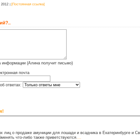
 2012
[Постоянная ссылка]
ий?..
а информации (Алина получит письмо)
ктронная почта
об ответах:
я!
х лиц о продаже амуниции для лошади и всадника в Екатеринбурге и С
бменять что-либо также приветствуются.
...