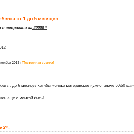
бёнка от 1 до 5 месяцев
 в астрахани за
20000 *
012
 ноября 2013
[Постоянная ссылка]
брать , до 6 месяцев хотябы молоко материнское нужно, иначе 50\50 шан
жен еще с мамкой быть!
ий?..