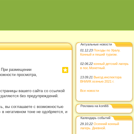
Актуальные новости
01.12.23
Походы по Уралу.
Конный и пеший туризм.
02.06.22
конный детский лагерь
в пос.Монетный.
. При размещении
можности просмотра,
13.09.21
Выезд инспектора
ВНИИК осенью 2021 г.
 страницы вашего сайта со ссылкой
Все новости
удаляются без предупреждений.
Реклама на koni66
сь, вы соглашаете с возможностью
в негативном тоне не одобряется, и
Календарь событий
29.10.22
Осенний конный
лагерь. Дневной.