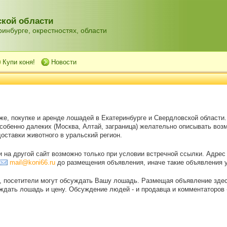
кой области
инбурге, окрестностях, области
Купи коня!
Новости
же, покупке и аренде лошадей в Екатеринбурге и Свердловской области
особенно далеких (Москва, Алтай, заграница) желательно описывать воз
оставки животного в уральский регион.
на другой сайт возможно только при условии встречной ссылки. Адрес
mail@koni66.ru
до размещения объявления, иначе такие объявления 
, посетители могут обсуждать Вашу лошадь. Размещая объявление зде
дать лошадь и цену. Обсуждение людей - и продавца и комментаторов - 