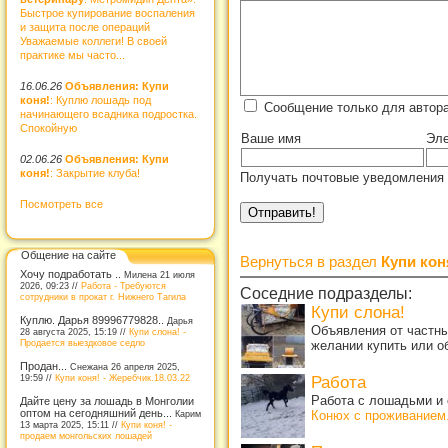
Быстрое купирование воспаления
и защита после операций
Уважаемые коллеги! В своей
практике мы часто...
16.06.26
Объявления: Купи
коня!
: Куплю лошадь под
Сообщение только для автора
начинающего всадника подростка.
Спокойную
Ваше имя
Эле
02.06.26
Объявления: Купи
коня!
: Закрытие клуба!
Получать почтовые уведомления 
Посмотреть все
Общение на сайте
Вернуться в раздел
Купи кон
Хочу подработать ..
Милена 21 июля
2026, 09:23 //
Работа - Требуются
Соседние подразделы:
сотрудники в прокат г. Нижнего Тагила
Купи слона!
Куплю. Дарья 89996779828..
Дарья
Объявления от частны
28 августа 2025, 15:19 //
Купи слона! -
Продается выездковое седло
желании купить или о
Продан...
Снежана 26 апреля 2025,
19:59 //
Купи коня! - Жеребчик.18.03.22
Работа
Работа с лошадьми и 
Дайте цену за лошадь в Монголии
оптом на сегодняшний день...
Конюх с проживанием
Карим
13 марта 2025, 15:11 //
Купи коня! -
продаем монгольских лошадей