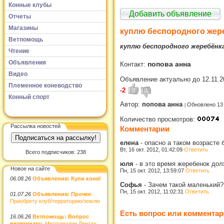
Конные клубы
Добавить объявление
Отчеты
Магазины
куплю беспородного жере
Ветпомощь
куплю беспородного жеребёнка
Чтение
Объявления
попова анна
Контакт:
Видео
Объявление актуально до 12.11.2
Племенное коневодство
-2
Конный спорт
Автор:
попова анна
Обновлено 13
Количество просмотров:
Рассылка новостей
Комментарии
елена
-
опасно а таком возрасте 
Вт, 16 окт. 2012, 01:42:09
Ответить
Всего подписчиков: 238
юля
-
в это время жеребенок дол
Новое на сайте
Пн, 15 окт. 2012, 13:59:07
Ответить
06.08.26
Объявления: Купи коня!
Софья
-
Зачем такой маленький?
Пн, 15 окт. 2012, 11:02:31
Ответить
01.07.26
Объявления: Прочее
:
Приобрету клуб/территорию/землю
Есть вопрос или комментар
16.06.26
Ветпомощь: Вопрос
ветеринару
: Метромидин Дента»: