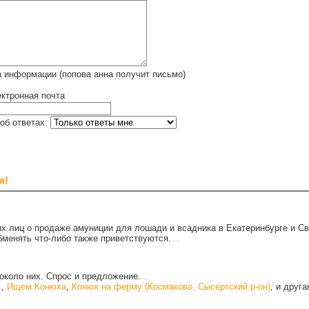
 информации (попова анна получит письмо)
ктронная почта
об ответах:
я!
х лиц о продаже амуниции для лошади и всадника в Екатеринбурге и С
бменять что-либо также приветствуются.
...
около них. Спрос и предложение.
...
.
,
Ищем Конюха
,
Конюх на ферму (Космаково, Сысертский р-он)
, и друг