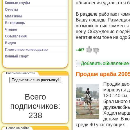
объявления удаляются б
Конные клубы
Отчеты
В разделе работают комм
Магазины
Вашу лошадь. Размещая 
Ветпомощь
возможностью комментар
Чтение
цену. Обсуждение людей 
Объявления
негативном тоне не одоб
Видео
Племенное коневодство
+487
Конный спорт
Добавить объявление
Продам араба 2005 
Рассылка новостей
Продам дво
маршруты до
Всего
120-140 см,
брал много 
подписчиков:
дружелюбный
Ходил маршр
238
детьми. В к
среди 40 участвующих.
Новое на сайте