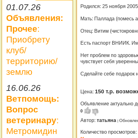
01.07.26
Родился: 25 ноября 2005 
Объявления:
Мать: Паллада (помесь 
Прочее
:
Отец: Витим (чистокровн
Приобрету
Есть паспорт ВНИИК. Им
клуб/
Нет проблем по здоровь
территорию/
чувствует себя уверенн
землю
Сделайте себе подарок н
16.06.26
150 т.р. возмож
Цена:
Ветпомощь:
Объявление актуально д
Вопрос
0
ветеринару
:
Автор:
татьяна
Обновлен
Метромидин
Количество просмотров: