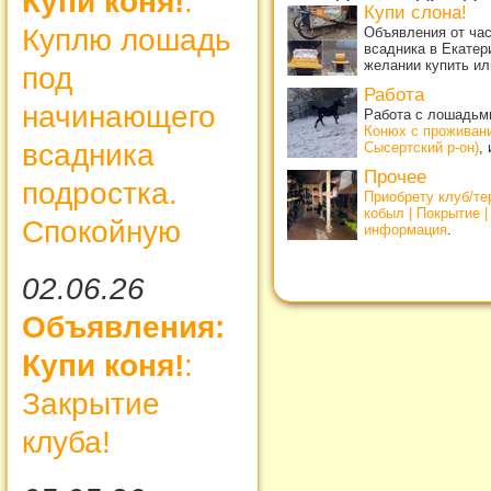
Купи коня!
:
Купи слона!
Куплю лошадь
Объявления от ча
всадника в Екатер
желании купить ил
под
Работа
начинающего
Работа с лошадьми
Конюх с проживан
всадника
Сысертский р-он)
,
Прочее
подростка.
Приобрету клуб/т
кобыл | Покрытие 
Спокойную
информация
.
02.06.26
Объявления:
Купи коня!
:
Закрытие
клуба!