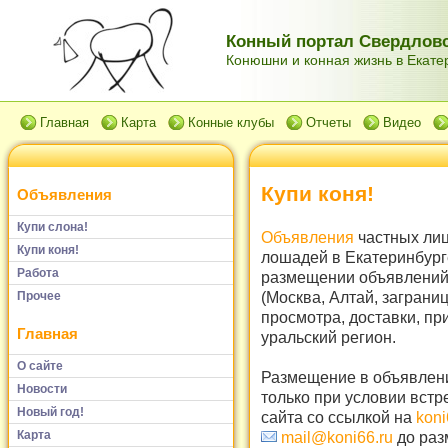
Конный портал Свердловс
Конюшни и конная жизнь в Екатер
Главная
Карта
Конные клубы
Отчеты
Видео
Купи коня!
Объявления
Купи слона!
Объявления
частных лиц
Купи коня!
лошадей в Екатеринбург
Работа
размещении объявлений 
(Москва, Алтай, заграни
Прочее
просмотра, доставки, пр
Главная
уральский регион.
О сайте
Размещение в объявлени
Новости
только при условии встр
Новый год!
сайта со ссылкой на
koni
Карта
mail@koni66.ru
до раз