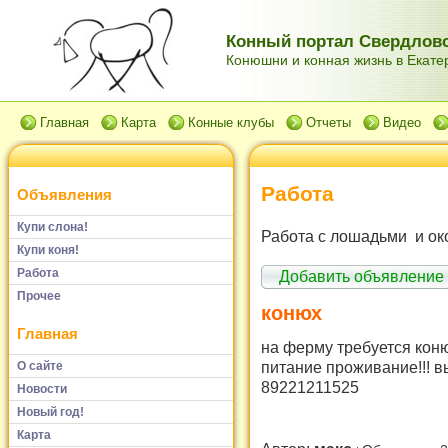
Конный портал Свердловс
Конюшни и конная жизнь в Екатер
Главная
Карта
Конные клубы
Отчеты
Видео
Работа
Объявления
Купи слона!
Работа с лошадьми и ок
Купи коня!
Работа
Добавить объявление
Прочее
конюх
Главная
на ферму требуется коню
питание проживание!!! 
О сайте
89221211525
Новости
Новый год!
Карта