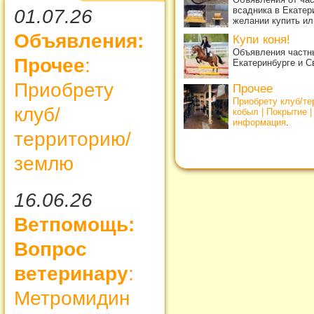
всадника в Екатер
01.07.26
желании купить ил
Объявления:
Купи коня!
Объявления частны
Прочее
:
Екатеринбурге и С
Приобрету
Прочее
Приобрету клуб/т
клуб/
кобыл | Покрытие 
информация
.
территорию/
землю
16.06.26
Ветпомощь:
Вопрос
ветеринару
:
Метромидин