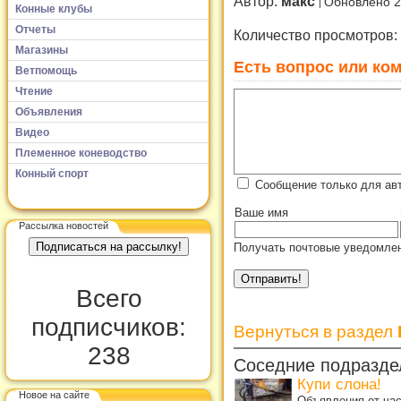
Автор:
макс
Обновлено 2
Конные клубы
Отчеты
Количество просмотров:
Магазины
Есть вопрос или ком
Ветпомощь
Чтение
Объявления
Видео
Племенное коневодство
Конный спорт
Сообщение только для ав
Ваше имя
Рассылка новостей
Получать почтовые уведомлен
Всего
подписчиков:
Вернуться в раздел
238
Соседние подразде
Купи слона!
Новое на сайте
Объявления от ча