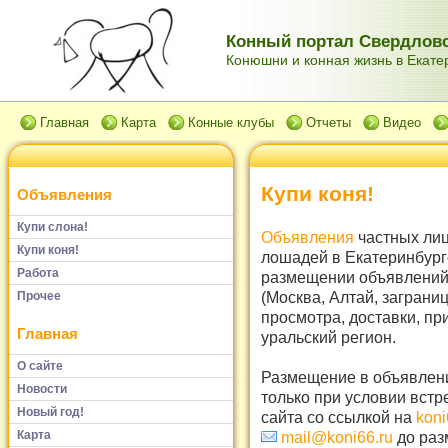
Конный портал Свердловс
Конюшни и конная жизнь в Екатер
Главная
Карта
Конные клубы
Отчеты
Видео
Купи коня!
Объявления
Купи слона!
Объявления
частных лиц
Купи коня!
лошадей в Екатеринбург
Работа
размещении объявлений 
(Москва, Алтай, заграни
Прочее
просмотра, доставки, пр
Главная
уральский регион.
О сайте
Размещение в объявлени
Новости
только при условии встр
Новый год!
сайта со ссылкой на
koni
Карта
mail@koni66.ru
до раз