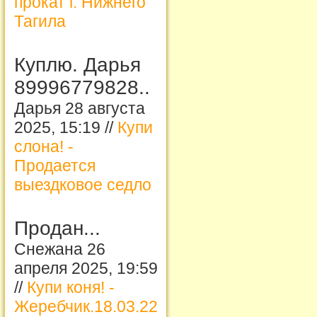
прокат г. Нижнего
Тагила
Куплю. Дарья
89996779828..
Дарья 28 августа
2025, 15:19 //
Купи
слона! -
Продается
выездковое седло
Продан...
Снежана 26
апреля 2025, 19:59
//
Купи коня! -
Жеребчик.18.03.22