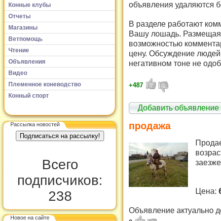
объявления удаляются б
Конные клубы
Отчеты
В разделе работают комм
Магазины
Вашу лошадь. Размещая 
Ветпомощь
возможностью комментар
Чтение
цену. Обсуждение людей 
Объявления
негативном тоне не одоб
Видео
Племенное коневодство
+487
Конный спорт
Добавить объявление
продажа
Рассылка новостей
Продае
возрас
Всего
заезже
подписчиков:
Цена:
238
Объявление актуально д
Новое на сайте