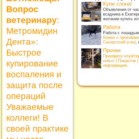
Купи слона!
Вопрос
Объявления от ча
всадника в Екатер
ветеринару
:
желании купить ил
Работа
Метромидин
Работа с лошадьми
Конюх с проживан
Дента»:
Сысертский р-он)
,
Прочее
Быстрое
Приобрету клуб/т
кобыл | Покрытие 
купирование
информация
.
воспаления и
защита после
операций
Уважаемые
коллеги! В
своей практике