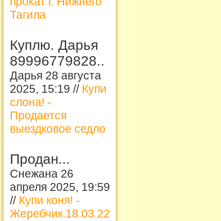
прокат г. Нижнего
Тагила
Куплю. Дарья
89996779828..
Дарья 28 августа
2025, 15:19 //
Купи
слона! -
Продается
выездковое седло
Продан...
Снежана 26
апреля 2025, 19:59
//
Купи коня! -
Жеребчик.18.03.22