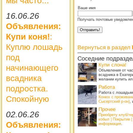
мы часто...
Ваше имя
16.06.26
Получать почтовые уведомлен
Объявления:
Купи коня!
:
Куплю лошадь
Вернуться в раздел
под
Соседние подразде
Купи слона!
начинающего
Объявления от ча
всадника в Екатер
всадника
желании купить ил
подростка.
Работа
Работа с лошадьми
Спокойную
Конюх с проживан
Сысертский р-он)
,
Прочее
02.06.26
Приобрету клуб/т
кобыл | Покрытие 
Объявления:
информация
.