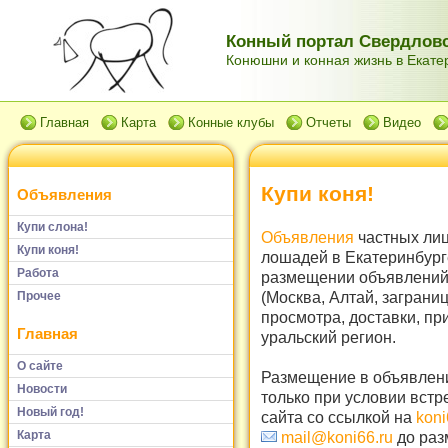
Конный портал Свердловс
Конюшни и конная жизнь в Екатер
Главная
Карта
Конные клубы
Отчеты
Видео
Купи коня!
Объявления
Купи слона!
Объявления
частных лиц
Купи коня!
лошадей в Екатеринбург
Работа
размещении объявлений 
(Москва, Алтай, заграни
Прочее
просмотра, доставки, пр
Главная
уральский регион.
О сайте
Размещение в объявлени
Новости
только при условии встр
Новый год!
сайта со ссылкой на
koni
Карта
mail@koni66.ru
до раз