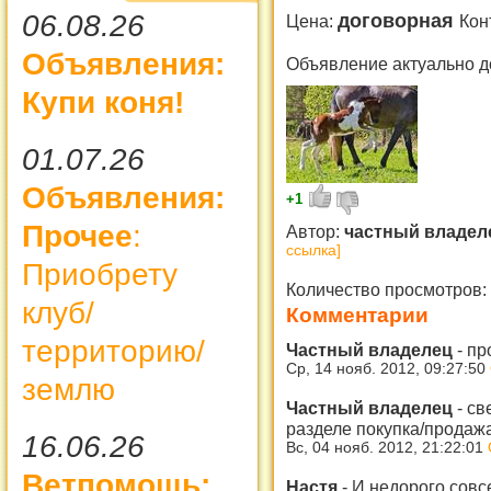
06.08.26
договорная
Цена:
Кон
Объявления:
Объявление актуально д
Купи коня!
01.07.26
Объявления:
+1
Прочее
:
Автор:
частный владе
ссылка]
Приобрету
Количество просмотров:
клуб/
Комментарии
территорию/
Частный владелец
-
пр
Ср, 14 нояб. 2012, 09:27:50
землю
Частный владелец
-
св
разделе покупка/продаж
16.06.26
Вс, 04 нояб. 2012, 21:22:01
Ветпомощь:
Настя
-
И недорого совс