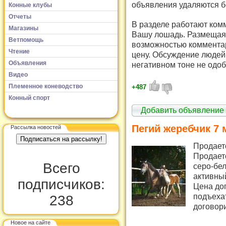
объявления удаляются б
Конные клубы
Отчеты
В разделе работают комм
Магазины
Вашу лошадь. Размещая 
Ветпомощь
возможностью комментар
Чтение
цену. Обсуждение людей 
Объявления
негативном тоне не одоб
Видео
Племенное коневодство
+487
Конный спорт
Добавить объявление
Пегий жеребчик 7 
Рассылка новостей
Продает
Продаетс
Всего
серо-бел
активный
подписчиков:
Цена дог
подъеха
238
договори
Новое на сайте