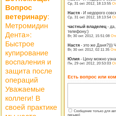
Ср, 31 окт. 2012, 18:13:55
От
Вопрос
Настя
-
И недорого совс
ветеринару
:
Ср, 31 окт. 2012, 18:13:54
От
Метромидин
частный владелец
-
да,
телефону:)
Дента»:
Вт, 30 окт. 2012, 15:51:08
От
Быстрое
Настя
-
это же Даня?))) Ч
Вт, 30 окт. 2012, 02:11:35
От
купирование
Юлия
-
Цену можно узна
воспаления и
Пн, 29 окт. 2012, 20:53:03
От
защита после
Есть вопрос или ком
операций
Уважаемые
коллеги! В
своей практике
Сообщение только для ав
письмо)