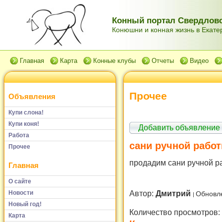
Конный портал Свердловс
Конюшни и конная жизнь в Екатер
Главная
Карта
Конные клубы
Отчеты
Видео
Прочее
Объявления
Купи слона!
Купи коня!
Добавить объявление
Работа
сани ручной рабо
Прочее
продадим сани ручной ра
Главная
О сайте
Автор:
Дмитрий
Новости
Обновл
Новый год!
Количество просмотров:
Карта