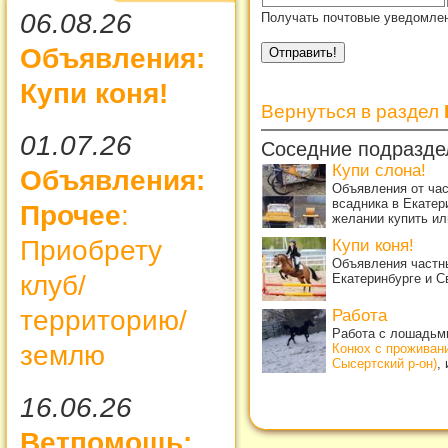
06.08.26
Получать почтовые уведомлен
Объявления:
Купи коня!
Вернуться в раздел
01.07.26
Соседние подразде
Купи слона!
Объявления:
Объявления от ча
всадника в Екатер
Прочее
:
желании купить ил
Приобрету
Купи коня!
Объявления частны
клуб/
Екатеринбурге и С
территорию/
Работа
Работа с лошадьми
землю
Конюх с проживан
Сысертский р-он)
,
16.06.26
Ветпомощь: