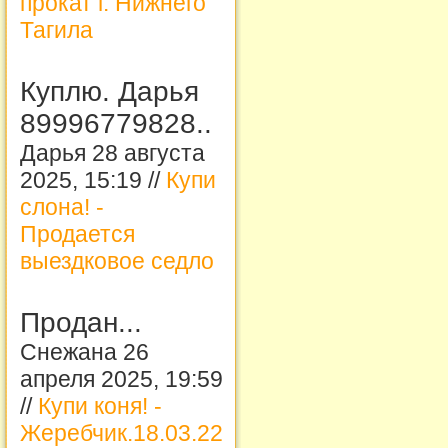
прокат г. Нижнего
Тагила
Куплю. Дарья
89996779828..
Дарья 28 августа
2025, 15:19 //
Купи
слона! -
Продается
выездковое седло
Продан...
Снежана 26
апреля 2025, 19:59
//
Купи коня! -
Жеребчик.18.03.22