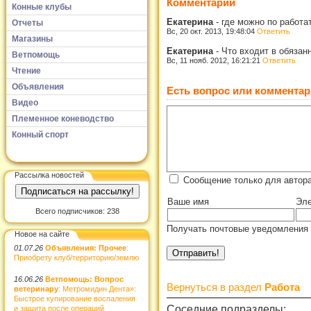
Комментарии
Конные клубы
Екатерина
-
где можно по работа
Отчеты
Вс, 20 окт. 2013, 19:48:04
Ответить
Магазины
Екатерина
-
Что входит в обязан
Ветпомощь
Вс, 11 нояб. 2012, 16:21:21
Ответить
Чтение
Объявления
Есть вопрос или комментар
Видео
Племенное коневодство
Конный спорт
Рассылка новостей
Сообщение только для автор
Ваше имя
Эле
Всего подписчиков: 238
Получать почтовые уведомления 
Новое на сайте
01.07.26
Объявления: Прочее
:
Приобрету клуб/территорию/землю
16.06.26
Ветпомощь: Вопрос
Вернуться в раздел
Работа
ветеринару
: Метромидин Дента»:
Быстрое купирование воспаления
Соседние подразделы:
и защита после операций