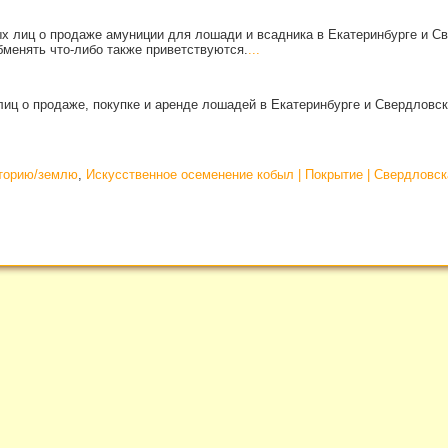
х лиц о продаже амуниции для лошади и всадника в Екатеринбурге и С
бменять что-либо также приветствуются.
...
иц о продаже, покупке и аренде лошадей в Екатеринбурге и Свердловск
иторию/землю
,
Искусственное осеменение кобыл | Покрытие | Свердловск