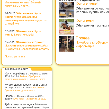
Уважаемые коллеги! В своей
Купи слона!
практике мы часто...
Объявления от частны
желании купить или о
16.06.26
Объявления: Купи
коня!
: Куплю лошадь под
Купи коня!
начинающего всадника подростка.
Спокойную
Объявления частных л
02.06.26
Объявления: Купи
коня!
: Закрытие клуба!
Прочее
05.05.26
Объявления: Прочее
:
Приобрету клуб/терр
Искусственное осеменение кобыл
информация
.
| Покрытие | Свердловская область
Посмотреть все
Общение на сайте
Хочу подработать ..
Милена 21 июля
2026, 09:23 //
Работа - Требуются
сотрудники в прокат г. Нижнего Тагила
Куплю. Дарья 89996779828..
Дарья
28 августа 2025, 15:19 //
Купи слона! -
Продается выездковое седло
Продан...
Снежана 26 апреля 2025,
19:59 //
Купи коня! - Жеребчик.18.03.22
Дайте цену за лошадь в Монголии
оптом на сегодняшний день...
Карим