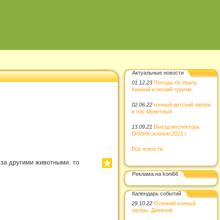
Актуальные новости
01.12.23
Походы по Уралу.
Конный и пеший туризм.
02.06.22
конный детский лагерь
в пос.Монетный.
13.09.21
Выезд инспектора
ВНИИК осенью 2021 г.
Все новости
 за другими животными. то
Реклама на koni66
Календарь событий
29.10.22
Осенний конный
лагерь. Дневной.