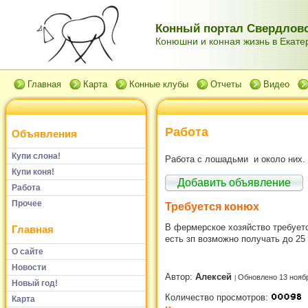
Конный портал Свердловс
Конюшни и конная жизнь в Екатер
Главная
Карта
Конные клубы
Отчеты
Видео
Работа
Объявления
Купи слона!
Работа с лошадьми и около них.
Купи коня!
Добавить объявление
Работа
Прочее
Требуется конюх
В фермерское хозяйство требуетс
Главная
есть зп возможно получать до 25 
О сайте
Новости
Автор:
Алексей
Обновлено 13 нояб
Новый год!
Количество просмотров:
Карта