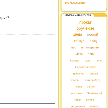
Все мероприятия
Облако меток клубов
адьми?
прокат
обучение
цены
постой
конкур
плац
лес
иппотерапия
дети
пони
походы
сани
поле
Серовский тракт
транспорт
жилье
лагерь
Екатеринбург
баня
манеж
животные
Челябинский
тракт
arenda
раздевалка
коневоз