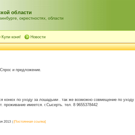
кой области
инбурге, окрестностях, области
Купи коня!
Новости
 Спрос и предложение.
я конюх по уходу за лошадьми . так же возможно совмещение по уходу
т. проживание имеется. г.Сысерть. тел. 8 9655378442
ря 2013
[Постоянная ссылка]