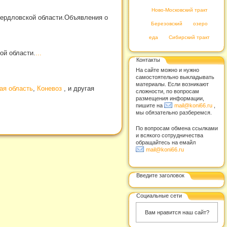
Ново-Московский тракт
вердловской области.Объявления о
Березовский
озеро
еда
Сибирский тракт
ой области.
...
Контакты
На сайте можно и нужно
самостоятельно выкладывать
материалы. Если возникают
ая область
,
Коневоз
, и другая
сложности, по вопросам
размещения информации,
пишите на
mail@koni66.ru
,
мы обязательно разберемся.
По вопросам обмена ссылками
и всякого сотрудничества
обращайтесь на емайл
mail@koni66.ru
Введите заголовок
Социальные сети
Вам нравится наш сайт?