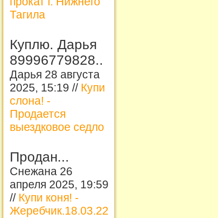
прокат г. Нижнего
Тагила
Куплю. Дарья
89996779828..
Дарья 28 августа
2025, 15:19 //
Купи
слона! -
Продается
выездковое седло
Продан...
Снежана 26
апреля 2025, 19:59
//
Купи коня! -
Жеребчик.18.03.22