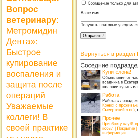
Сообщение только для ав
Вопрос
Ваше имя
ветеринару
:
Получать почтовые уведомлен
Метромидин
Дента»:
Быстрое
Вернуться в раздел
купирование
Соседние подразде
Купи слона!
воспаления и
Объявления от ча
всадника в Екатер
защита после
желании купить ил
операций
Работа
Работа с лошадьми
Уважаемые
Конюх с проживан
Сысертский р-он)
,
коллеги! В
Прочее
Приобрету клуб/т
своей практике
кобыл | Покрытие 
информация
.