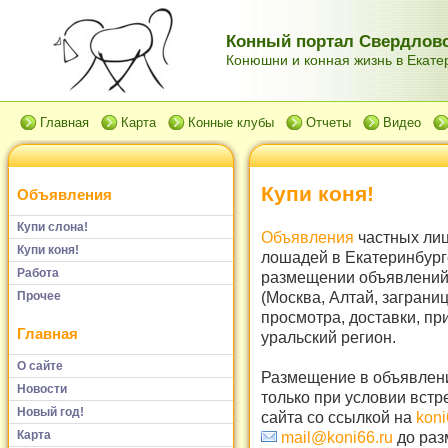
Конный портал Свердловс
Конюшни и конная жизнь в Екатер
Главная
Карта
Конные клубы
Отчеты
Видео
Купи коня!
Объявления
Купи слона!
Объявления
частных лиц
Купи коня!
лошадей в Екатеринбург
Работа
размещении объявлений 
(Москва, Алтай, заграни
Прочее
просмотра, доставки, пр
Главная
уральский регион.
О сайте
Размещение в объявлени
Новости
только при условии встр
Новый год!
сайта со ссылкой на
koni
Карта
mail@koni66.ru
до раз