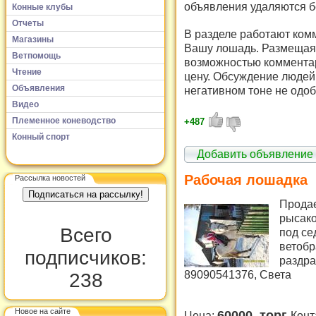
объявления удаляются б
Конные клубы
Отчеты
В разделе работают комм
Магазины
Вашу лошадь. Размещая 
Ветпомощь
возможностью комментар
Чтение
цену. Обсуждение людей 
Объявления
негативном тоне не одоб
Видео
Племенное коневодство
+487
Конный спорт
Добавить объявление
Рабочая лошадка
Рассылка новостей
Продае
рысако
Всего
под се
ветобр
подписчиков:
раздра
89090541376, Света
238
Новое на сайте
60000, торг
Цена:
Конт