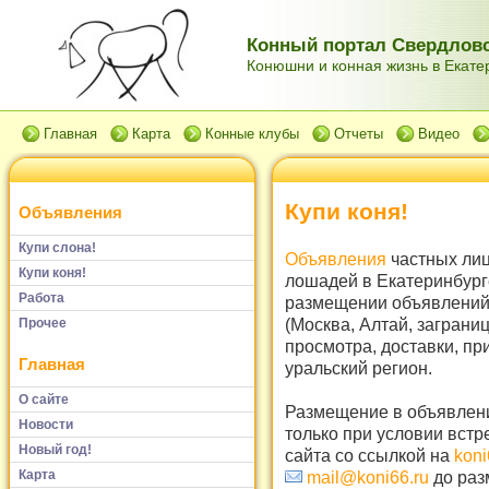
Конный портал Свердловс
Конюшни и конная жизнь в Екатер
Главная
Карта
Конные клубы
Отчеты
Видео
Купи коня!
Объявления
Купи слона!
Объявления
частных лиц
Купи коня!
лошадей в Екатеринбург
Работа
размещении объявлений 
(Москва, Алтай, заграни
Прочее
просмотра, доставки, пр
Главная
уральский регион.
О сайте
Размещение в объявлени
Новости
только при условии встр
Новый год!
сайта со ссылкой на
koni
Карта
mail@koni66.ru
до раз