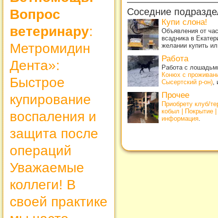
Соседние подразде
Вопрос
Купи слона!
ветеринару
:
Объявления от ча
всадника в Екатер
Метромидин
желании купить ил
Работа
Дента»:
Работа с лошадьми
Конюх с проживан
Быстрое
Сысертский р-он)
,
Прочее
купирование
Приобрету клуб/т
кобыл | Покрытие 
воспаления и
информация
.
защита после
операций
Уважаемые
коллеги! В
своей практике