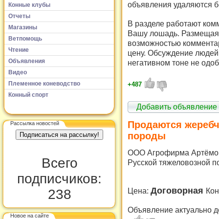
объявления удаляются б
Конные клубы
Отчеты
В разделе работают комм
Магазины
Вашу лошадь. Размещая 
Ветпомощь
возможностью комментар
Чтение
цену. Обсуждение людей 
Объявления
негативном тоне не одоб
Видео
Племенное коневодство
+487
Конный спорт
Добавить объявление
Продаются жеребч
Рассылка новостей
породы
ООО Агрофирма Артёмов
Всего
Русской тяжеловозной п
подписчиков:
Договорная
Цена:
Кон
238
Объявление актуально д
Новое на сайте