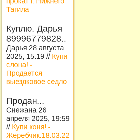
прокат г. Нижнего
Тагила
Куплю. Дарья
89996779828..
Дарья 28 августа
2025, 15:19 //
Купи
слона! -
Продается
выездковое седло
Продан...
Снежана 26
апреля 2025, 19:59
//
Купи коня! -
Жеребчик.18.03.22