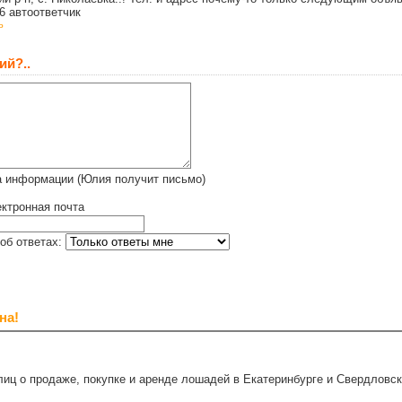
26 автоответчик
ь
ий?..
а информации (Юлия получит письмо)
ктронная почта
об ответах:
на!
иц о продаже, покупке и аренде лошадей в Екатеринбурге и Свердловск