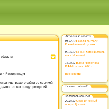
Актуальные новости
01.12.23
Походы по Уралу.
Конный и пеший туризм.
02.06.22
конный детский лагерь
в пос.Монетный.
 области.
13.09.21
Выезд инспектора
ВНИИК осенью 2021 г.
 в Екатеринбург.
Все новости
 страницы вашего сайта со ссылкой
Реклама на koni66
удаляются без предупреждений.
Календарь событий
29.10.22
Осенний конный
лагерь. Дневной.