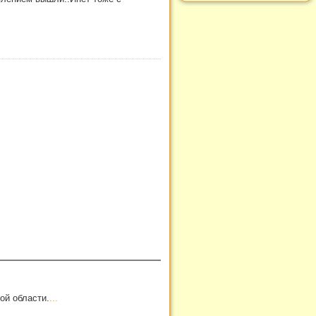
ой области.
...