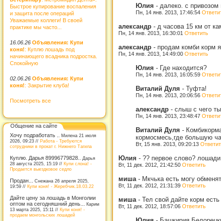
Юлия
-
далеко. с привозом 
Быстрое купирование воспаления
Пн, 14 янв. 2013, 17:46:54
Ответи
и защита после операций
Уважаемые коллеги! В своей
александр
-
д часова 15 км от к
практике мы часто...
Пн, 14 янв. 2013, 16:30:01
Ответить
16.06.26
Объявления: Купи
александр
-
продам комби корм я
коня!
: Куплю лошадь под
Пн, 14 янв. 2013, 14:49:00
Ответить
начинающего всадника подростка.
Спокойную
Юлия
-
Где находится?
Пн, 14 янв. 2013, 16:05:59
Ответи
02.06.26
Объявления: Купи
коня!
: Закрытие клуба!
Виталий Дуля
-
Туфта!
Пн, 14 янв. 2013, 20:06:56
Ответи
Посмотреть все
александр
-
слыш с чего ты
Пн, 14 янв. 2013, 23:48:47
Ответи
Общение на сайте
Виталий Дуля
-
Комбикорма
Хочу подработать ..
Милена 21 июля
кормосмесь,где большую час
2026, 09:23 //
Работа - Требуются
Вт, 15 янв. 2013, 09:20:13
Ответит
сотрудники в прокат г. Нижнего Тагила
Юлия
-
?? первое слово? лошади
Куплю. Дарья 89996779828..
Дарья
28 августа 2025, 15:19 //
Купи слона! -
Вт, 11 дек. 2012, 21:42:50
Ответить
Продается выездковое седло
миша
-
Мкчька есть могу обменя
Продан...
Снежана 26 апреля 2025,
Вт, 11 дек. 2012, 21:31:39
Ответить
19:59 //
Купи коня! - Жеребчик.18.03.22
Дайте цену за лошадь в Монголии
миша
-
Тел свой дайте корм есть
оптом на сегодняшний день...
Карим
Вт, 11 дек. 2012, 18:57:06
Ответить
13 марта 2025, 15:11 //
Купи коня! -
продаем монгольских лошадей
Юлия
-
Башкирия,Белорецки