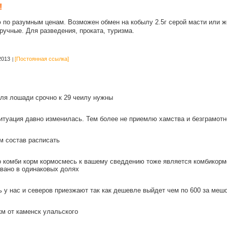
!
лю по разумным ценам. Возможен обмен на кобылу 2.5г серой масти или ж
ручные. Для разведения, проката, туризма.
2013
[Постоянная ссылка]
для лошади срочно к 29 чеилу нужны
уация давно изменилась. Тем более не приемлю хамства и безграмотн
м состав расписать
о комби корм кормосмесь к вашему сведдению тоже является комбикорм
авано в одинаковых долях
ь у нас и северов приезжают так как дешевле выйдет чем по 600 за меш
км от каменск улальского