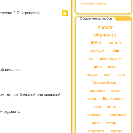
Все мероприятия
еребца 2.7г игреневой
Облако меток клубов
прокат
обучение
цены
постой
конкур
плац
лес
иппотерапия
дети
пони
ой писанины.
походы
сани
поле
Серовский тракт
транспорт
жилье
ом где нет большей или меньшей
лагерь
Екатеринбург
баня
манеж
ок отдавать
животные
Челябинский
тракт
arenda
раздевалка
коневоз