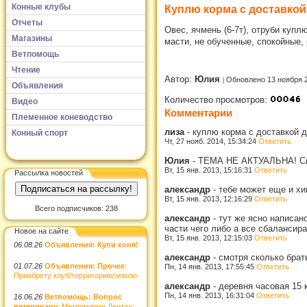
Конные клубы
Куплю корма с доставкой
Отчеты
Овес, ячмень (6-7т), отруби куп
Магазины
масти, не обученные, спокойные, 
Ветпомощь
Чтение
Автор:
Юлия
Обновлено 13 ноября 
Объявления
Количество просмотров:
Видео
Комментарии
Племенное коневодство
лиза
-
куплю корма с доставкой 
Конный спорт
Чт, 27 нояб. 2014, 15:34:24
Ответить
Юлия
-
ТЕМА НЕ АКТУАЛЬНА! Сит
Вт, 15 янв. 2013, 15:16:31
Ответить
Рассылка новостей
александр
-
тебе может еще и хи
Вт, 15 янв. 2013, 12:16:29
Ответить
Всего подписчиков: 238
александр
-
тут же ясно написан
части чего либо а все сбалансир
Новое на сайте
Вт, 15 янв. 2013, 12:15:03
Ответить
06.08.26
Объявления: Купи коня!
александр
-
смотря сколько брат
01.07.26
Объявления: Прочее
:
Пн, 14 янв. 2013, 17:55:45
Ответить
Приобрету клуб/территорию/землю
александр
-
деревня часовая 15 
Пн, 14 янв. 2013, 16:31:04
Ответить
16.06.26
Ветпомощь: Вопрос
ветеринару
: Метромидин Дента»: