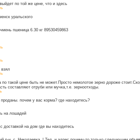
выйдет по той же цене, что и здесь
ть
аменск уральского
чмень пшеница 6.30 кг 89530459863
ть
ть
 взял
ть
 по такой цене быть не может.Просто немолотое зерно дороже стоит.Ско
ть составляют отруби или мучка,т.е. зерноотходы.
ь
 проданы. почем у вас корма? где находитесь?
ть на лошадей
 с доставкой на дом где вы находитесь
й р-н, с. Николаевка..! Тел. и адрес почему-то только следующим объя