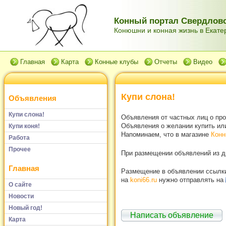
Конный портал Свердловс
Конюшни и конная жизнь в Екатер
Главная
Карта
Конные клубы
Отчеты
Видео
Купи слона!
Объявления
Купи слона!
Объявления от частных лиц о пр
Объявления о желании купить или
Купи коня!
Напоминаем, что в магазине
Конн
Работа
Прочее
При размещении объявлений из др
Главная
Размещение в объявлении ссылки 
на
koni66.ru
нужно отправлять на
О сайте
Новости
Новый год!
Написать объявление
Карта