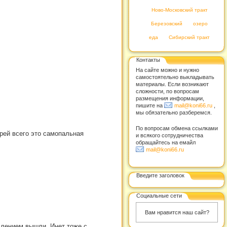
Ново-Московский тракт
Березовский
озеро
еда
Сибирский тракт
Контакты
На сайте можно и нужно
самостоятельно выкладывать
материалы. Если возникают
сложности, по вопросам
размещения информации,
пишите на
mail@koni66.ru
,
мы обязательно разберемся.
По вопросам обмена ссылками
рей всего это самопальная
и всякого сотрудничества
обращайтесь на емайл
mail@koni66.ru
Введите заголовок
Социальные сети
Вам нравится наш сайт?
влением вышли..Инет тоже с