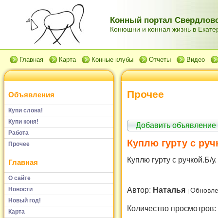
Конный портал Свердловс
Конюшни и конная жизнь в Екатер
Главная
Карта
Конные клубы
Отчеты
Видео
Прочее
Объявления
Купи слона!
Купи коня!
Добавить объявление
Работа
Куплю гурту с руч
Прочее
Куплю гурту с ручкой.Б/у
Главная
О сайте
Автор:
Наталья
Новости
Обновле
Новый год!
Количество просмотров:
Карта