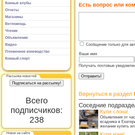
Конные клубы
Есть вопрос или ком
Отчеты
Магазины
Ветпомощь
Чтение
Объявления
Сообщение только для ав
Видео
Племенное коневодство
Ваше имя
Конный спорт
Получать почтовые уведомлен
Рассылка новостей
Вернуться в раздел
Всего
Соседние подразде
подписчиков:
Купи слона!
Объявления от ча
238
всадника в Екатер
желании купить ил
Новое на сайте
Купи коня!