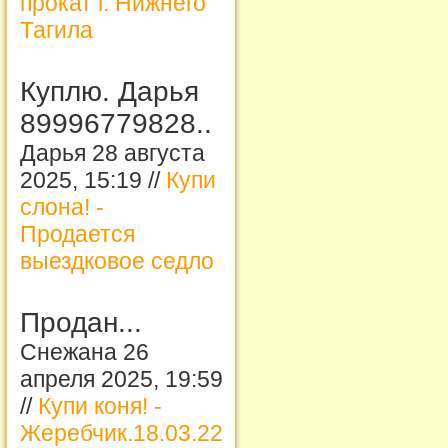
прокат г. Нижнего
Тагила
Куплю. Дарья
89996779828..
Дарья 28 августа
2025, 15:19 //
Купи
слона! -
Продается
выездковое седло
Продан...
Снежана 26
апреля 2025, 19:59
//
Купи коня! -
Жеребчик.18.03.22