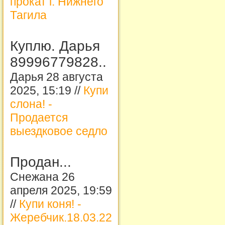
прокат г. Нижнего
Тагила
Куплю. Дарья
89996779828..
Дарья 28 августа
2025, 15:19 //
Купи
слона! -
Продается
выездковое седло
Продан...
Снежана 26
апреля 2025, 19:59
//
Купи коня! -
Жеребчик.18.03.22