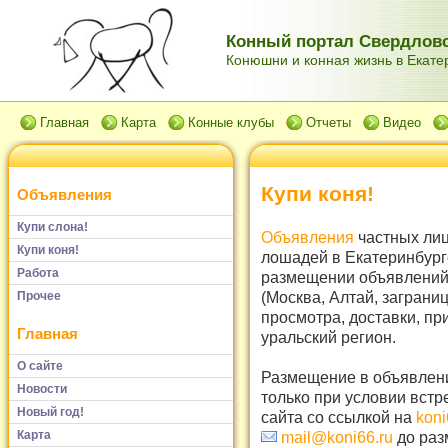
Конный портал Свердловс
Конюшни и конная жизнь в Екатер
Главная
Карта
Конные клубы
Отчеты
Видео
Купи коня!
Объявления
Купи слона!
Объявления
частных лиц
Купи коня!
лошадей в Екатеринбург
Работа
размещении объявлений 
(Москва, Алтай, заграни
Прочее
просмотра, доставки, пр
Главная
уральский регион.
О сайте
Размещение в объявлени
Новости
только при условии встр
Новый год!
сайта со ссылкой на
koni
Карта
mail@koni66.ru
до раз