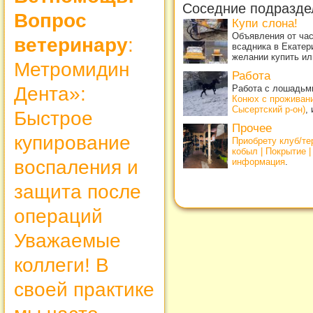
Соседние подразде
Вопрос
Купи слона!
Объявления от ча
ветеринару
:
всадника в Екатер
желании купить ил
Метромидин
Работа
Дента»:
Работа с лошадьми
Конюх с проживан
Сысертский р-он)
,
Быстрое
Прочее
купирование
Приобрету клуб/т
кобыл | Покрытие 
воспаления и
информация
.
защита после
операций
Уважаемые
коллеги! В
своей практике