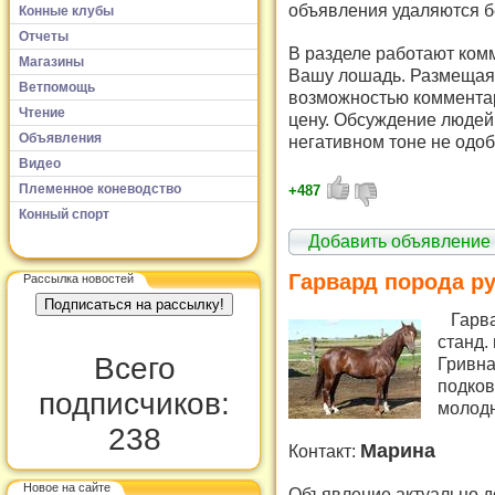
объявления удаляются б
Конные клубы
Отчеты
В разделе работают комм
Магазины
Вашу лошадь. Размещая 
Ветпомощь
возможностью комментар
Чтение
цену. Обсуждение людей 
Объявления
негативном тоне не одоб
Видео
Племенное коневодство
+487
Конный спорт
Добавить объявление
Гарвард порода ру
Рассылка новостей
Гарвар
станд. 
Всего
Гривна
подков
подписчиков:
молодн
238
Марина
Контакт:
Новое на сайте
Объявление актуально д