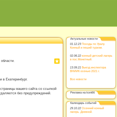
Актуальные новости
01.12.23
Походы по Уралу.
Конный и пеший туризм.
02.06.22
конный детский лагерь
в пос.Монетный.
 области.
13.09.21
Выезд инспектора
ВНИИК осенью 2021 г.
 в Екатеринбург.
Все новости
 страницы вашего сайта со ссылкой
Реклама на koni66
удаляются без предупреждений.
Календарь событий
29.10.22
Осенний конный
лагерь. Дневной.