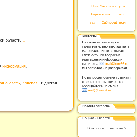
Ново-Московский тракт
Березовский
озеро
еда
Сибирский тракт
Контакты
ой области.
...
На сайте можно и нужно
самостоятельно выкладывать
материалы. Если возникают
сложности, по вопросам
размещения информации,
пишите на
mail@koni66.ru
,
ая
информация
.
мы обязательно разберемся.
По вопросам обмена ссылками
и всякого сотрудничества
ая область
,
Коневоз
, и другая
обращайтесь на емайл
mail@koni66.ru
Введите заголовок
Социальные сети
Вам нравится наш сайт?