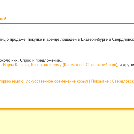
на!
иц о продаже, покупке и аренде лошадей в Екатеринбурге и Свердловск
около них. Спрос и предложение.
...
.
,
Ищем Конюха
,
Конюх на ферму (Космаково, Сысертский р-он)
, и друг
иторию/землю
,
Искусственное осеменение кобыл | Покрытие | Свердловск